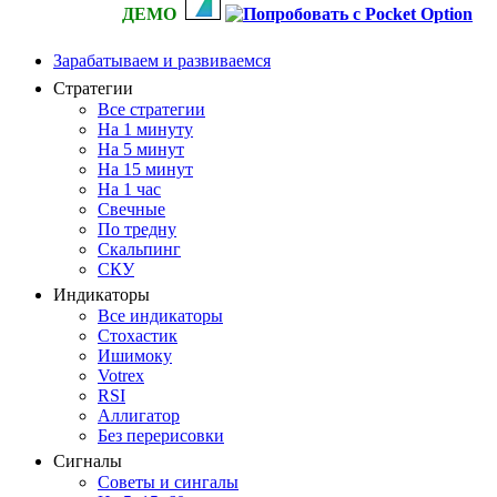
ДЕМО
Зарабатываем и развиваемся
Стратегии
Все стратегии
На 1 минуту
На 5 минут
На 15 минут
На 1 час
Свечные
По тредну
Скальпинг
СКУ
Индикаторы
Все индикаторы
Стохастик
Ишимоку
Votrex
RSI
Аллигатор
Без перерисовки
Сигналы
Советы и сингалы