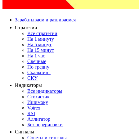
Зарабатываем и развиваемся
Стратегии
Все стратегии
На 1 минуту
На 5 минут
На 15 минут
На 1 час
Свечные
По тредну
Скальпинг
СКУ
Индикаторы
Все индикаторы
Стохастик
Ишимоку
Votrex
RSI
Аллигатор
Без перерисовки
Сигналы
Советы и сингалы