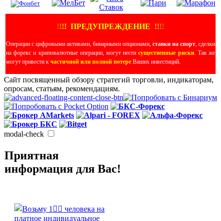
!
!
!
!
ПРЕДУПРЕЖДЕНИЕ
!!
!
!
Операции с цифровыми активами, бинарными опционами,
ставки на спорт
, сделки
на форекс и криповалютные операции, могут нести
существенные риски
. Так же
могут привести к
частичной или полной потере
Ваших инвестиций.
Сайт посвященный обзору стратегий торговли, индикаторам,
опросам, статьям, рекомендациям.
modal-check
Приятная
информация для Вас!