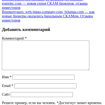
esgreinc.com — новая серия СКАМ брокеров. отзывы
инвесторов
Внимательно. web.jintao-company.com, fxlumaa.com — как
новые брокеры оказались банальным СКАМом. Отзывы
инвесторов
Добавить комментарий
Комментарий
*
Имя
*
Email
*
Сайт
Решите пример, если вы человек.
*
Достигнут лимит времени.