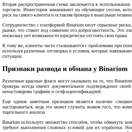
Вторая распространенная схема заключается в использовани
торговле. Инвесторов заманивают на обучающие сессии, кот
риск на самого клиента и оставляя брокера в выигрыше независ
Сотрудничество с платформой Binariom несет серьезные риски
рынке, что ставит под сомнение его добросовестность. Это оз
поскольку нет возможности юридически отстоять свои права.
К тому же, клиенты часто сталкиваются с проблемами при попы
используя различные отговорки и условия, которые навязыва
ситуации.
Признаки развода и обмана у Binariom
Различные красные флаги могут указывать на то, что Binari
брокеры всегда имеют документальное подтверждение своей
ненастоящими графами и селф-идентификацией.
Еще одним заметным признаком является наличие слишком
насторожиться, ведь это может служить знаком того, что ком
тщательного анализа.
Binariom использует множество способов, чтобы обмануть ин
требуют выполнения сложных условий для их отработки. Нов