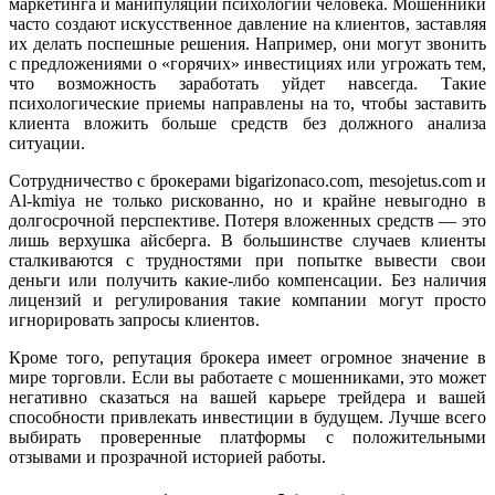
маркетинга и манипуляции психологии человека. Мошенники
часто создают искусственное давление на клиентов, заставляя
их делать поспешные решения. Например, они могут звонить
с предложениями о «горячих» инвестициях или угрожать тем,
что возможность заработать уйдет навсегда. Такие
психологические приемы направлены на то, чтобы заставить
клиента вложить больше средств без должного анализа
ситуации.
Сотрудничество с брокерами bigarizonaco.com, mesojetus.com и
Al-kmiya не только рискованно, но и крайне невыгодно в
долгосрочной перспективе. Потеря вложенных средств — это
лишь верхушка айсберга. В большинстве случаев клиенты
сталкиваются с трудностями при попытке вывести свои
деньги или получить какие-либо компенсации. Без наличия
лицензий и регулирования такие компании могут просто
игнорировать запросы клиентов.
Кроме того, репутация брокера имеет огромное значение в
мире торговли. Если вы работаете с мошенниками, это может
негативно сказаться на вашей карьере трейдера и вашей
способности привлекать инвестиции в будущем. Лучше всего
выбирать проверенные платформы с положительными
отзывами и прозрачной историей работы.