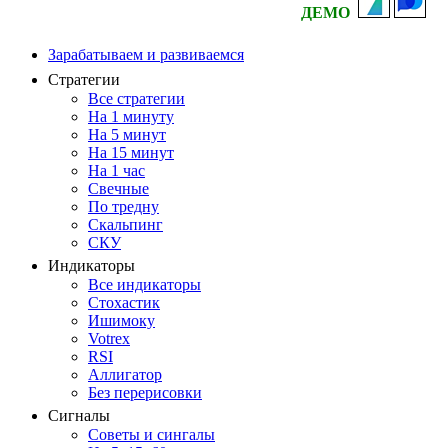
ДЕМО
Зарабатываем и развиваемся
Стратегии
Все стратегии
На 1 минуту
На 5 минут
На 15 минут
На 1 час
Свечные
По тредну
Скальпинг
СКУ
Индикаторы
Все индикаторы
Стохастик
Ишимоку
Votrex
RSI
Аллигатор
Без перерисовки
Сигналы
Советы и сингалы