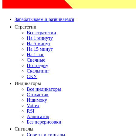
Зарабатываем и развиваемся
Стратегии
Все стратегии
На 1 минуту
На 5 минут
На 15 минут
На 1 час
Свечные
По тредну
Скальпинг
СКУ
Индикаторы
Все индикаторы
Стохастик
Ишимоку
Votrex
RSI
Аллигатор
Без перерисовки
Сигналы
Советы и сингалы