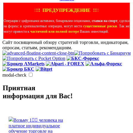
!
!
!
!
ПРЕДУПРЕЖДЕНИЕ
!!
!
!
Операции с цифровыми активами, бинарными опционами,
ставки на спорт
, сделки
на форекс и криповалютные операции, могут нести
существенные риски
. Так же
могут привести к
частичной или полной потере
Ваших инвестиций.
Сайт посвященный обзору стратегий торговли, индикаторам,
опросам, статьям, рекомендациям.
modal-check
Приятная
информация для Вас!