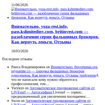
11/06/2026
Внимательно. yoza-rest.info,
pass.kslimitedinv.com, britinvest.com —
разоблачение серии фальшивых брокеров.
Как вернуть деньги. Отзывы
16/03/2026
Последние отзывы
Раиса Владимировна
on
Внимательно. finvoriumai.org,
prynamite.co — парочка фальшивых брокеров
однодневок. Как вернуть деньги. Отзывы трейдеров
А
что не написали кому нужно обратится к
профессионалам, тем…
Yurykzn
on
Автоматическое продвижение сайтов от
LIVEsurf — Автосерфинг
Livesurf — сервис,
предназначенный для увеличения посещаемос…
Swon
on
Автоматическое продвижение сайтов от
LIVEsurf — Автосерфинг
Сервис Livesurf — штука