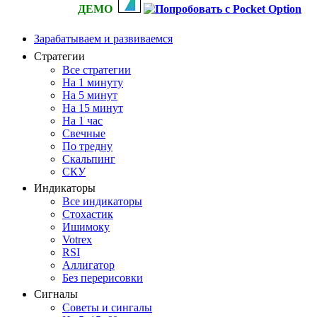
ДЕМО
Зарабатываем и развиваемся
Стратегии
Все стратегии
На 1 минуту
На 5 минут
На 15 минут
На 1 час
Свечные
По тредну
Скальпинг
СКУ
Индикаторы
Все индикаторы
Стохастик
Ишимоку
Votrex
RSI
Аллигатор
Без перерисовки
Сигналы
Советы и сингалы