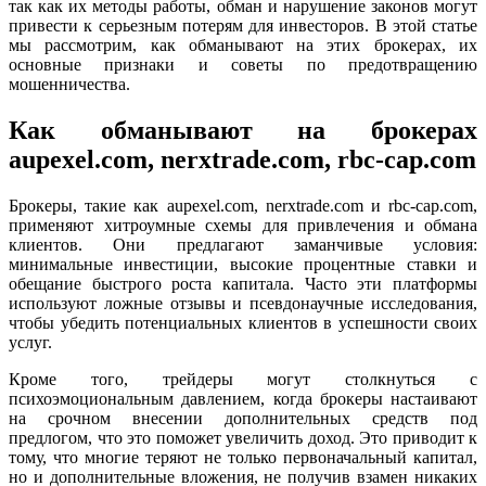
так как их методы работы, обман и нарушение законов могут
привести к серьезным потерям для инвесторов. В этой статье
мы рассмотрим, как обманывают на этих брокерах, их
основные признаки и советы по предотвращению
мошенничества.
Как обманывают на брокерах
aupexel.com, nerxtrade.com, rbc-cap.com
Брокеры, такие как aupexel.com, nerxtrade.com и rbc-cap.com,
применяют хитроумные схемы для привлечения и обмана
клиентов. Они предлагают заманчивые условия:
минимальные инвестиции, высокие процентные ставки и
обещание быстрого роста капитала. Часто эти платформы
используют ложные отзывы и псевдонаучные исследования,
чтобы убедить потенциальных клиентов в успешности своих
услуг.
Кроме того, трейдеры могут столкнуться с
психоэмоциональным давлением, когда брокеры настаивают
на срочном внесении дополнительных средств под
предлогом, что это поможет увеличить доход. Это приводит к
тому, что многие теряют не только первоначальный капитал,
но и дополнительные вложения, не получив взамен никаких