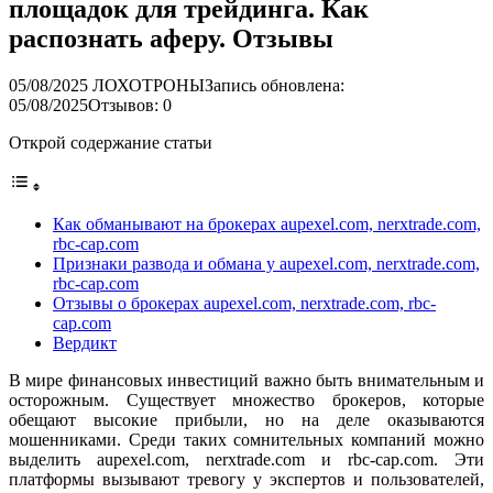
площадок для трейдинга. Как
распознать аферу. Отзывы
05/08/2025
ЛОХОТРОНЫ
Запись обновлена:
05/08/2025
Отзывов: 0
Открой содержание статьи
Как обманывают на брокерах aupexel.com, nerxtrade.com,
rbc-cap.com
Признаки развода и обмана у aupexel.com, nerxtrade.com,
rbc-cap.com
Отзывы о брокерах aupexel.com, nerxtrade.com, rbc-
cap.com
Вердикт
В мире финансовых инвестиций важно быть внимательным и
осторожным. Существует множество брокеров, которые
обещают высокие прибыли, но на деле оказываются
мошенниками. Среди таких сомнительных компаний можно
выделить aupexel.com, nerxtrade.com и rbc-cap.com. Эти
платформы вызывают тревогу у экспертов и пользователей,