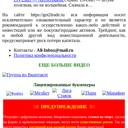
полезная, но не волшебная. Сначала в…
На сайте https://got2trade.ru вся информация носит
исключительно ознакомительный характер и не является
рекомендацией к осуществлению каких-либо действий и
инвестиций или же покупке\продаже активов. Трейдинг, как
и любой другой вид инвестиционной деятельности,
предусматривает риск потери капитала.
Контакты -
All-Inbox@mail.ru
Политика конфиденциальности
ЕЩЕ БОЛЬШЕ ВИДЕО
Лицензированные букмекеры
!
!
!
!
ПРЕДУПРЕЖДЕНИЕ
!!
!
!
Операции с цифровыми активами, бинарными опционами,
ставки на спорт
, сделки
на форекс и криповалютные операции, могут нести
существенные риски
. Так же
могут привести к
частичной или полной потере
Ваших инвестиций.