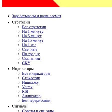
Зарабатываем и развиваемся
Стратегии
Все стратегии
На 1 минуту
На 5 минут
На 15 минут
На 1 час
Свечные
По тредну
Скальпинг
СКУ
Индикаторы
Все индикаторы
Стохастик
Ишимоку
Votrex
RSI
Аллигатор
Без перерисовки
Сигналы
Советы и сингалы