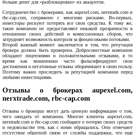
больше денег для «разблокировки» их аккаунтов.
Сотрудничество с брокерами, как aupexel.com, nerxtrade.com и
rbc-cap.com, сопряжено с многими рисками. Во-первых,
инвесторы рискуют потерять все свои средства. К тому же,
такие компании не предоставляют никакой прозрачности в
отношении своих действий и комиссионных сборов, что
затрудняет возможность контроля за финансовыми потоками.
Второй важный момент заключается в том, что репутация
брокера должна быть проверена. Добросовестные компании
обладают лицензиями и положительными отзывами, в то
время как мошенники часто фальсифицируют свои
достижения и негативные отзывы оборачивают в свою пользу.
Поэтому важно проследить за репутацией компании перед
любыми инвестициями.
Отзывы о брокерах aupexel.com,
nerxtrade.com, rbc-cap.com
Отзывы о брокерах могут дать ценную информацию о том,
чего ожидать от компании. Многие клиенты aupexel.com,
nerxtrade.com и rbc-cap.com сообщают о потерях своих средств
и недовольстве тем, как с ними обращались. Они отмечают
отсутствие обратной связи от службы поддержки, что еще