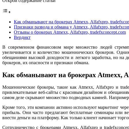
Открой содержание статьи
Как обманывают на брокерах Atmexx, Alfafxpro, tradefxco
Признаки развода и обмана у Atmexx, Alfafxpro, tradefxco
Отзывы о брокерах Atmexx, Alfafxpro, tradefxconcept.com
Вердикт
В современном финансовом мире множество людей стремятс
увеличивается и количество мошеннических брокеров. Одним
обещаниями высокой доходности и легкого заработка, но на 
брокеров, их опасности и признаки обмана.
Как обманывают на брокерах Atmexx, Alf
Мошеннические брокеры, такие как Atmexx, Alfafxpro и tra
привлекательные веб-сайты с красивым дизайном и обещаниям
самом деле скрывают множество подводных камней. Например,
Кроме того, эти компании активно используют маркетинг чер
прибыль. Они часто предлагают бесплатные семинары или ве
внести деньги на платформу. Как только клиент начинает торг
Сотрудничество с брокерами Atmexx, Alfafxpro и tradefxcon