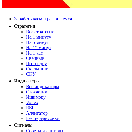
Зарабатываем и развиваемся
Стратегии
Все стратегии
На 1 минуту
На 5 минут
На 15 минут
На 1 час
Свечные
По тредну
Скальпинг
СКУ
Индикаторы
Все индикаторы
Стохастик
Ишимоку
Votrex
RSI
Аллигатор
Без перерисовки
Сигналы
Советы и сингалы