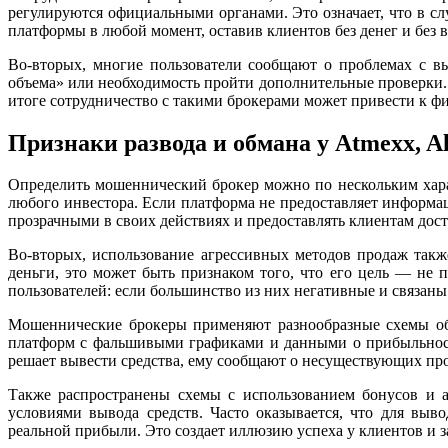
регулируются официальными органами. Это означает, что в с
платформы в любой момент, оставив клиентов без денег и без 
Во-вторых, многие пользователи сообщают о проблемах с вы
объема» или необходимость пройти дополнительные проверки. Э
итоге сотрудничество с такими брокерами может привести к фи
Признаки развода и обмана у Atmexx, Alf
Определить мошеннический брокер можно по нескольким хара
любого инвестора. Если платформа не предоставляет информа
прозрачными в своих действиях и предоставлять клиентам дос
Во-вторых, использование агрессивных методов продаж так
деньги, это может быть признаком того, что его цель — не 
пользователей: если большинство из них негативные и связаны 
Мошеннические брокеры применяют разнообразные схемы обм
платформ с фальшивыми графиками и данными о прибыльности
решает вывести средства, ему сообщают о несуществующих пр
Также распространены схемы с использованием бонусов и а
условиями вывода средств. Часто оказывается, что для вы
реальной прибыли. Это создает иллюзию успеха у клиентов и з