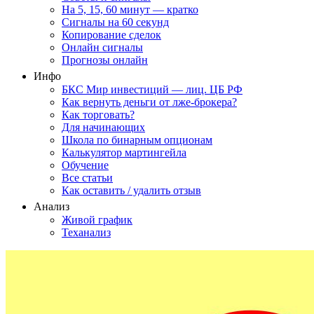
На 5, 15, 60 минут — кратко
Сигналы на 60 секунд
Копирование сделок
Онлайн сигналы
Прогнозы онлайн
Инфо
БКС Мир инвестиций — лиц. ЦБ РФ
Как вернуть деньги от лже-брокера?
Как торговать?
Для начинающих
Школа по бинарным опционам
Калькулятор мартингейла
Обучение
Все статьи
Как оставить / удалить отзыв
Анализ
Живой график
Теханализ