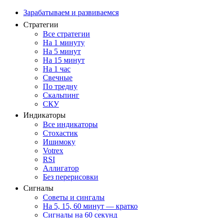
Зарабатываем и развиваемся
Стратегии
Все стратегии
На 1 минуту
На 5 минут
На 15 минут
На 1 час
Свечные
По тредну
Скальпинг
СКУ
Индикаторы
Все индикаторы
Стохастик
Ишимоку
Votrex
RSI
Аллигатор
Без перерисовки
Сигналы
Советы и сингалы
На 5, 15, 60 минут — кратко
Сигналы на 60 секунд