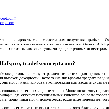
ncept.com?
ncept.com
я инвестировать свои средства для получения прибыли. О
и из таких сомнительных компаний являются Atmexx, Alfafxpr
деле часто оказываются ловушками для доверчивых инвесторов.
afxpro, tradefxconcept.com?
defxconcept.com, используют различные тактики для привлечен
и высокой доходности. Часто такие платформы предлагают уни
 они могут манипулировать котировками или вводить скрытые к
ез социальные сети и холодные звонки. Мошенники могут пред
бинары, где обучают потенциальных клиентов основам торговл
овать, мошенники могут использовать различные приемы для того
cept.com несет серьезные риски для финансового благополучия 