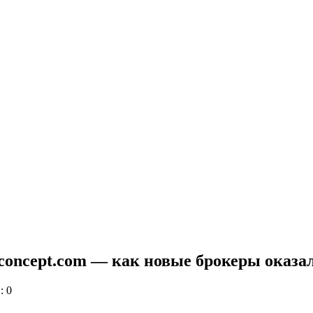
efxconcept.com — как новые брокеры ока
: 0