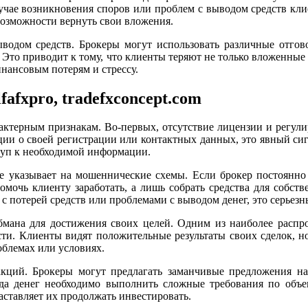
лучае возникновения споров или проблем с выводом средств к
возможности вернуть свои вложения.
водом средств. Брокеры могут использовать различные отговор
то приводит к тому, что клиенты теряют не только вложенные д
нансовым потерям и стрессу.
afxpro, tradefxconcept.com
ктерным признакам. Во-первых, отсутствие лицензии и регул
ции о своей регистрации или контактных данных, это явный с
туп к необходимой информации.
же указывает на мошеннические схемы. Если брокер постоянно
помочь клиенту заработать, а лишь собрать средства для собст
с потерей средств или проблемами с выводом денег, это серьезн
ана для достижения своих целей. Одним из наиболее распро
. Клиенты видят положительные результаты своих сделок, но 
облемах или условиях.
кций. Брокеры могут предлагать заманчивые предложения на
вода денег необходимо выполнить сложные требования по объ
аставляет их продолжать инвестировать.