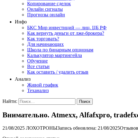
Копирование сделок
Онлайн сигналы
Прогнозы онлайн
Инфо
БКС Мир инвестиций — лиц. ЦБ РФ
Как вернуть деньги от лже-брокера?
Как торговать?
Для начинающих
Школа по бинарным опционам
Калькулятор мартингейла
Обучение
Все статьи
Как оставить / удалить отзыв
Анализ
Живой график
Теханализ
Найти:
Внимательно. Atmexx, Alfafxpro, trad
21/08/2025
ЛОХОТРОНЫ
Запись обновлена: 21/08/2025
Отзывов