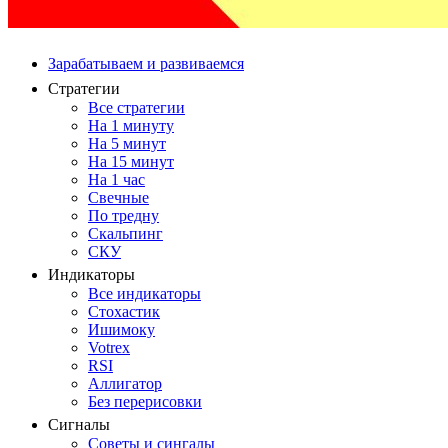
Зарабатываем и развиваемся
Стратегии
Все стратегии
На 1 минуту
На 5 минут
На 15 минут
На 1 час
Свечные
По тредну
Скальпинг
СКУ
Индикаторы
Все индикаторы
Стохастик
Ишимоку
Votrex
RSI
Аллигатор
Без перерисовки
Сигналы
Советы и сингалы