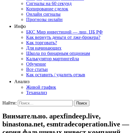
Сигналы на 60 секунд
Копирование сделок
Онлайн сигналы
Прогнозы онлайн
Инфо
БКС Мир инвестиций — лиц. ЦБ РФ
Как вернуть деньги от лже-брокера?
Как торговать?
Для начинающих
Школа по бинарным опционам
Калькулятор мартингейла
Обучение
Все статьи
Как оставить / удалить отзыв
Анализ
Живой график
Теханализ
Найти:
Внимательно. apexfindeep.live,
binastona.net, esmtradecoperation.live —
серия фальшивых инвест компаний.