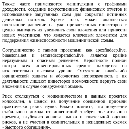
Также часто применяются манипуляции с графиками
доходности, создание искусственных финансовых отчетов и
использование запутанных схем для сокрытия истинных
денежных потоков. Кроме того, может оказываться
постоянное давление на уже привлеченных инвесторов с
целью вынудить их увеличить свои вложения или привести
новых участников, что является ключевым элементом для
поддержания жизнеспособности мошеннической схемы.
Сотрудничество с такими проектами, как apexfindeep.live,
binastona.net и esmtradecoperation.live, является крайне
неразумным и опасным решением. Вероятность полной
потери всех инвестированных средств находится на
исключительно высоком уровне. Отсутствие какой-либо
юридической защиты и абсолютная непрозрачность в их
деятельности лишают инвесторов возможности вернуть свои
вложения в случае обнаружения обмана.
Риск столкнуться с мошенничеством в данных проектах
колоссален, а шансы на получение обещанной прибыли
практически равны нулю. Важно помнить, что получение
стабильного дохода от инвестиций требует значительного
времени, глубокого анализа рынка и тщательной оценки
рисков, а не участия в сомнительных и ненадежных схемах
«быстрого обогащения».