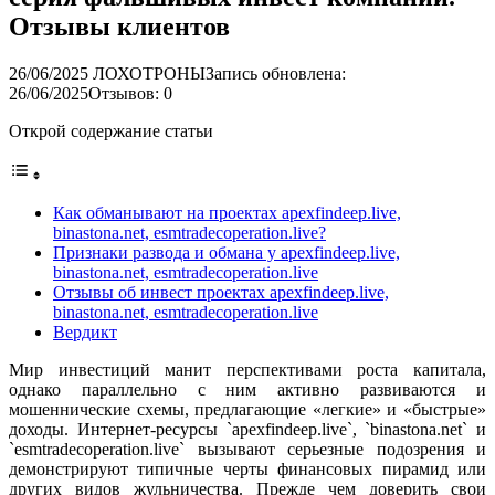
Отзывы клиентов
26/06/2025
ЛОХОТРОНЫ
Запись обновлена:
26/06/2025
Отзывов: 0
Открой содержание статьи
Как обманывают на проектах apexfindeep.live,
binastona.net, esmtradecoperation.live?
Признаки развода и обмана у apexfindeep.live,
binastona.net, esmtradecoperation.live
Отзывы об инвест проектах apexfindeep.live,
binastona.net, esmtradecoperation.live
Вердикт
Мир инвестиций манит перспективами роста капитала,
однако параллельно с ним активно развиваются и
мошеннические схемы, предлагающие «легкие» и «быстрые»
доходы. Интернет-ресурсы `apexfindeep.live`, `binastona.net` и
`esmtradecoperation.live` вызывают серьезные подозрения и
демонстрируют типичные черты финансовых пирамид или
других видов жульничества. Прежде чем доверить свои