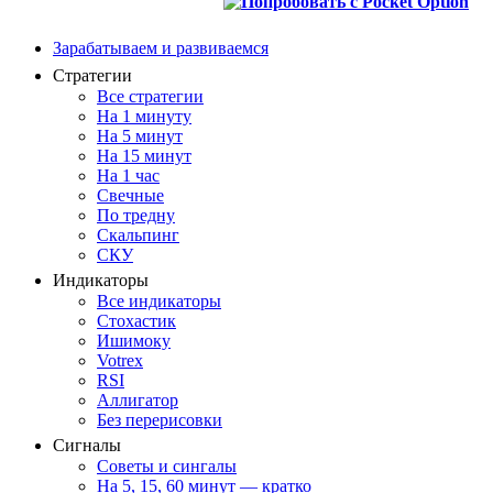
Зарабатываем и развиваемся
Стратегии
Все стратегии
На 1 минуту
На 5 минут
На 15 минут
На 1 час
Свечные
По тредну
Скальпинг
СКУ
Индикаторы
Все индикаторы
Стохастик
Ишимоку
Votrex
RSI
Аллигатор
Без перерисовки
Сигналы
Советы и сингалы
На 5, 15, 60 минут — кратко