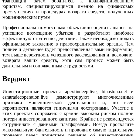
транзакций. Затем обратитесь к квалифицированным
юристам, специализирующимся именно на финансовых
преступлениях и процедурах возврата средств, полученных
мошенническим путем.
Профессионалы помогут вам объективно оценить шансы на
успешное возмещение убытков и разработают наиболее
эффективную стратегию действий. Также необходимо подать
официальное заявление в правоохранительные органы. Чем
полнее и детальнее будет предоставленная вами информация,
тем выше вероятность успешного расследования и, возможно,
возврата ваших средств, хотя сам процесс может быть
длительным и сопряженным с трудностями.
Вердикт
Инвестиционные проекты apexfindeep.live, binastona.net и
esmtradecoperation.live демонстрируют многочисленные
признаки мошеннической деятельности и, по всей
вероятности, являются типичными лохотронами. Участие в
этих проектах сопряжено с крайне высоким риском полной
потери инвестированного капитала. Крайне не рекомендуется
сотрудничать с данными платформами. Всегда проявляйте
максимальную бдительность и проводите самую тщательную
проверку перед принятием решения об инвестировании