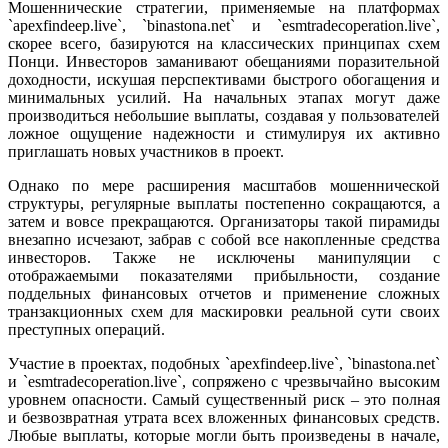
Мошеннические стратегии, применяемые на платформах
`apexfindeep.live`, `binastona.net` и `esmtradecoperation.live`,
скорее всего, базируются на классических принципах схем
Понци. Инвесторов заманивают обещаниями поразительной
доходности, искушая перспективами быстрого обогащения и
минимальных усилий. На начальных этапах могут даже
производиться небольшие выплаты, создавая у пользователей
ложное ощущение надежности и стимулируя их активно
приглашать новых участников в проект.
Однако по мере расширения масштабов мошеннической
структуры, регулярные выплаты постепенно сокращаются, а
затем и вовсе прекращаются. Организаторы такой пирамиды
внезапно исчезают, забрав с собой все накопленные средства
инвесторов. Также не исключены манипуляции с
отображаемыми показателями прибыльности, создание
поддельных финансовых отчетов и применение сложных
транзакционных схем для маскировки реальной сути своих
преступных операций.
Участие в проектах, подобных `apexfindeep.live`, `binastona.net`
и `esmtradecoperation.live`, сопряжено с чрезвычайно высоким
уровнем опасности. Самый существенный риск – это полная
и безвозвратная утрата всех вложенных финансовых средств.
Любые выплаты, которые могли быть произведены в начале,