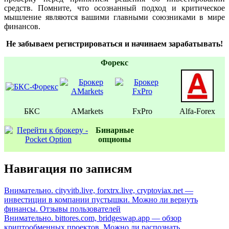
средств. Помните, что осознанный подход и критическое
мышление являются вашими главными союзниками в мире
финансов.
Не забываем регистрироваться и начинаем зарабатывать!
Форекс
БКС
AMarkets
FxPro
Alfa-Forex
Бинаpные
oпционы
Навигация по записям
Внимательно. cityvitb.live, forxtrx.live, cryptoviax.net —
инвестиции в компании пустышки. Можно ли вернуть
финансы. Отзывы пользователей
Внимательно. bittores.com, bridgeswap.app — обзор
криптообменных проектов. Можно ли распознать