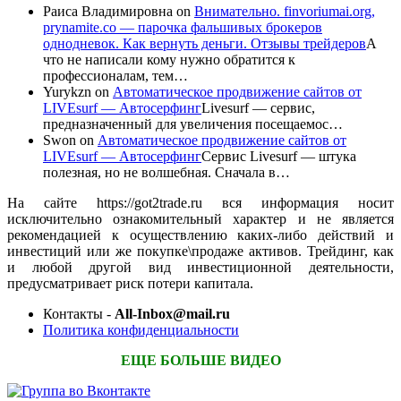
Раиса Владимировна
on
Внимательно. finvoriumai.org,
prynamite.co — парочка фальшивых брокеров
однодневок. Как вернуть деньги. Отзывы трейдеров
А
что не написали кому нужно обратится к
профессионалам, тем…
Yurykzn
on
Автоматическое продвижение сайтов от
LIVEsurf — Автосерфинг
Livesurf — сервис,
предназначенный для увеличения посещаемос…
Swon
on
Автоматическое продвижение сайтов от
LIVEsurf — Автосерфинг
Сервис Livesurf — штука
полезная, но не волшебная. Сначала в…
На сайте https://got2trade.ru вся информация носит
исключительно ознакомительный характер и не является
рекомендацией к осуществлению каких-либо действий и
инвестиций или же покупке\продаже активов. Трейдинг, как
и любой другой вид инвестиционной деятельности,
предусматривает риск потери капитала.
Контакты -
All-Inbox@mail.ru
Политика конфиденциальности
ЕЩЕ БОЛЬШЕ ВИДЕО