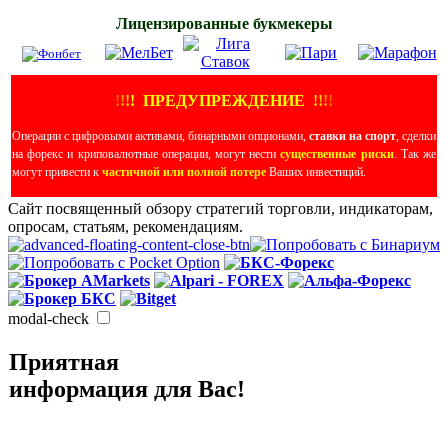
Лицензированные букмекеры
!
!
!
!
ПРЕДУПРЕЖДЕНИЕ
!!
!
!
Операции с цифровыми активами, бинарными опционами,
ставки на спорт
, сделки
на форекс и криповалютные операции, могут нести
существенные риски
. Так же
могут привести к
частичной или полной потере
Ваших инвестиций.
Сайт посвященный обзору стратегий торговли, индикаторам,
опросам, статьям, рекомендациям.
modal-check
Приятная
информация для Вас!