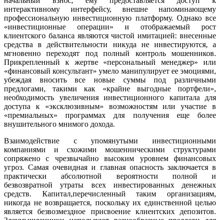
начальный взнос, ему предоставляется доступ к
интерактивному интерфейсу, внешне напоминающему
профессиональную инвестиционную платформу. Однако все
«инвестиционные операции» и отображаемый рост
клиентского баланса являются чистой имитацией: внесенные
средства в действительности никуда не инвестируются, а
мгновенно переходят под полный контроль мошенников.
Прикрепленный к жертве «персональный менеджер» или
«финансовый консультант» умело манипулирует ее эмоциями,
убеждая вносить все новые суммы под различными
предлогами, такими как «крайне выгодные портфели»,
необходимость увеличения инвестиционного капитала для
доступа к «эксклюзивным» возможностям или участие в
«премиальных» программах для получения еще более
внушительного мнимого дохода.
Взаимодействие с упомянутыми инвестиционными
компаниями и схожими мошенническими структурами
сопряжено с чрезвычайно высоким уровнем финансовых
угроз. Самая очевидная и главная опасность заключается в
практически абсолютной вероятности полной и
безвозвратной утраты всех инвестированных денежных
средств. Капитал,перечисленный таким организациям,
никогда не возвращается, поскольку их единственной целью
является безвозмездное присвоение клиентских депозитов.