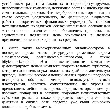
устойчивым развитием законных и строго регулируемых
инвестиционных компаний, неуклонно растет и число крайне
сомнительных проектов. Эти недобросовестные организации
умело создают убедительную, но фальшивую видимость
работы авторитетных финансовых учреждений, завлекая
потенциальных вкладчиков соблазнительными обещаниями
мгновенного и значительного обогащения, при этом их
единственная подлинная цель заключается в полном
присвоении клиентских денежных средств.
В числе таких высокорискованных онлайн-ресурсов в
последнее время часто фигурируют доменные адреса
aimasterace.com, pearlfishercapitallimited.com, а также
bityieldhorizon.com. Эти «инвестиционные компании»
демонстрируют целый комплекс подозрительных атрибутов,
которые настоятельно указывают на их крайне сомнительную
природу. Данный всеобъемлющий анализ призван подробно
исследовать обманные методы, используемые этими
платформами, осветить сопутствующие им угрозы и
предоставить действенные рекомендации, которые помогут
избежать попадания в ловушки подобных нечистоплотных
субъектов рынка, а также определить последовательность
действий в случае, если средства уже были ошибочно
вложены в подобные схемы.