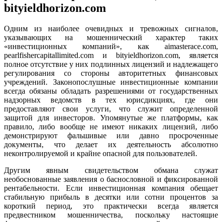
bityieldhorizon.com
Одним из наиболее очевидных и тревожных сигналов,
указывающих на мошеннический характер таких
«инвестиционных компаний», как aimasterace.com,
pearlfishercapitallimited.com и bityieldhorizon.com, является
полное отсутствие у них подлинных лицензий и надлежащего
регулирования со стороны авторитетных финансовых
учреждений. Законопослушные инвестиционные компании
всегда обязаны обладать разрешениями от государственных
надзорных ведомств в тех юрисдикциях, где они
предоставляют свои услуги, что служит определенной
защитой для инвесторов. Упомянутые же платформы, как
правило, либо вообще не имеют никаких лицензий, либо
демонстрируют фальшивые или давно просроченные
документы, что делает их деятельность абсолютно
неконтролируемой и крайне опасной для пользователей.
Другим явным свидетельством обмана служат
необоснованные заявления о баснословной и фиксированной
рентабельности. Если инвестиционная компания обещает
стабильную прибыль в десятки или сотни процентов за
короткий период, это практически всегда является
предвестником мошенничества, поскольку настоящие