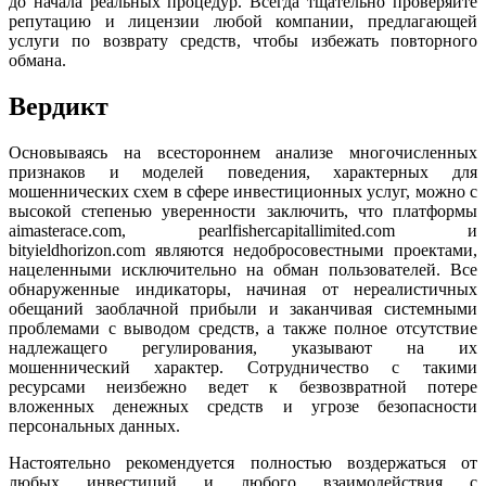
до начала реальных процедур. Всегда тщательно проверяйте
репутацию и лицензии любой компании, предлагающей
услуги по возврату средств, чтобы избежать повторного
обмана.
Вердикт
Основываясь на всестороннем анализе многочисленных
признаков и моделей поведения, характерных для
мошеннических схем в сфере инвестиционных услуг, можно с
высокой степенью уверенности заключить, что платформы
aimasterace.com, pearlfishercapitallimited.com и
bityieldhorizon.com являются недобросовестными проектами,
нацеленными исключительно на обман пользователей. Все
обнаруженные индикаторы, начиная от нереалистичных
обещаний заоблачной прибыли и заканчивая системными
проблемами с выводом средств, а также полное отсутствие
надлежащего регулирования, указывают на их
мошеннический характер. Сотрудничество с такими
ресурсами неизбежно ведет к безвозвратной потере
вложенных денежных средств и угрозе безопасности
персональных данных.
Настоятельно рекомендуется полностью воздержаться от
любых инвестиций и любого взаимодействия с