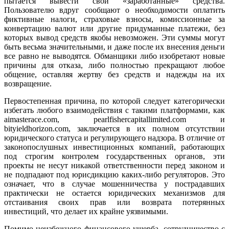
пытается вывести свои «заработанные» средства.
Пользователю вдруг сообщают о необходимости оплатить
фиктивные налоги, страховые взносы, комиссионные за
конвертацию валют или другие придуманные платежи, без
которых вывод средств якобы невозможен. Эти суммы могут
быть весьма значительными, и даже после их внесения деньги
все равно не выводятся. Обманщики либо изобретают новые
причины для отказа, либо полностью прекращают любое
общение, оставляя жертву без средств и надежды на их
возвращение.
Первостепенная причина, по которой следует категорически
избегать любого взаимодействия с такими платформами, как
aimasterace.com, pearlfishercapitallimited.com и
bityieldhorizon.com, заключается в их полном отсутствии
юридического статуса и регулирующего надзора. В отличие от
законопослушных инвестиционных компаний, работающих
под строгим контролем государственных органов, эти
проекты не несут никакой ответственности перед законом и
не подпадают под юрисдикцию каких-либо регуляторов. Это
означает, что в случае мошенничества у пострадавших
практически не остается юридических механизмов для
отстаивания своих прав или возврата потерянных
инвестиций, что делает их крайне уязвимыми.
Помимо неизбежного финансового ущерба, сотрудничество с