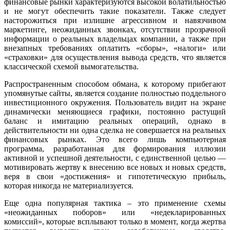
финансовые рынки характеризуются высокой волатильностью
и не могут обеспечить такие показатели. Также следует
насторожиться при излишне агрессивном и навязчивом
маркетинге, неожиданных звонках, отсутствии прозрачной
информации о реальных владельцах компании, а также при
внезапных требованиях оплатить «сборы», «налоги» или
«страховки» для осуществления вывода средств, что является
классической схемой вымогательства.
Распространенным способом обмана, к которому прибегают
упомянутые сайты, является создание полностью поддельного
инвестиционного окружения. Пользователь видит на экране
динамически меняющиеся графики, постоянно растущий
баланс и имитацию реальных операций, однако в
действительности ни одна сделка не совершается на реальных
финансовых рынках. Это всего лишь компьютерная
программа, разработанная для формирования иллюзии
активной и успешной деятельности, с единственной целью —
мотивировать жертву к внесению все новых и новых средств,
веря в свои «достижения» и гипотетическую прибыль,
которая никогда не материализуется.
Еще одна популярная тактика – это применение схемы
«неожиданных поборов» или «недекларированных
комиссий», которые всплывают только в момент, когда жертва