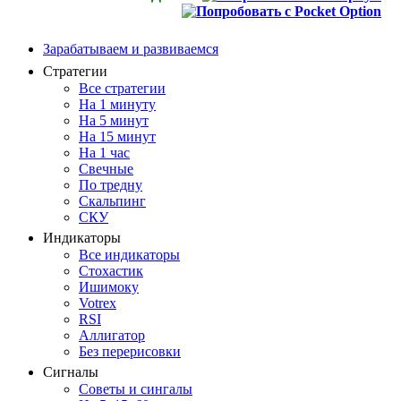
Зарабатываем и развиваемся
Стратегии
Все стратегии
На 1 минуту
На 5 минут
На 15 минут
На 1 час
Свечные
По тредну
Скальпинг
СКУ
Индикаторы
Все индикаторы
Стохастик
Ишимоку
Votrex
RSI
Аллигатор
Без перерисовки
Сигналы
Советы и сингалы