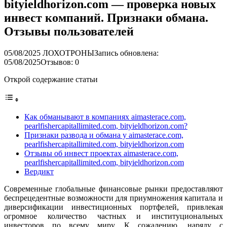
bityieldhorizon.com — проверка новых
инвест компаний. Признаки обмана.
Отзывы пользователей
05/08/2025
ЛОХОТРОНЫ
Запись обновлена:
05/08/2025
Отзывов: 0
Открой содержание статьи
Как обманывают в компаниях aimasterace.com,
pearlfishercapitallimited.com, bityieldhorizon.com?
Признаки развода и обмана у aimasterace.com,
pearlfishercapitallimited.com, bityieldhorizon.com
Отзывы об инвест проектах aimasterace.com,
pearlfishercapitallimited.com, bityieldhorizon.com
Вердикт
Современные глобальные финансовые рынки предоставляют
беспрецедентные возможности для приумножения капитала и
диверсификации инвестиционных портфелей, привлекая
огромное количество частных и институциональных
инвесторов по всему миру. К сожалению, наряду с