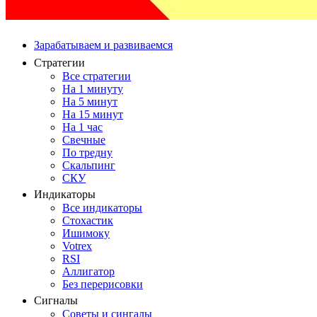
Зарабатываем и развиваемся
Стратегии
Все стратегии
На 1 минуту
На 5 минут
На 15 минут
На 1 час
Свечные
По тредну
Скальпинг
СКУ
Индикаторы
Все индикаторы
Стохастик
Ишимоку
Votrex
RSI
Аллигатор
Без перерисовки
Сигналы
Советы и сингалы