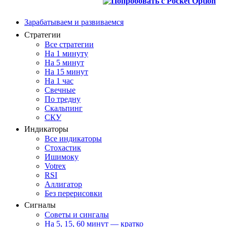
Зарабатываем и развиваемся
Стратегии
Все стратегии
На 1 минуту
На 5 минут
На 15 минут
На 1 час
Свечные
По тредну
Скальпинг
СКУ
Индикаторы
Все индикаторы
Стохастик
Ишимоку
Votrex
RSI
Аллигатор
Без перерисовки
Сигналы
Советы и сингалы
На 5, 15, 60 минут — кратко