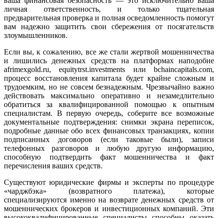
ваша финансовая безопасность — это исключительно ваша
личная ответственность, и только тщательная
предварительная проверка и полная осведомленность помогут
вам надежно защитить свои сбережения от посягательств
злоумышленников.
Если вы, к сожалению, все же стали жертвой мошенничества
и лишились денежных средств на платформах наподобие
afrimexgold.ru, equitytrst.investments или bchaincapitals.com,
процесс восстановления капитала будет крайне сложным и
трудоемким, но не совсем безнадежным. Чрезвычайно важно
действовать максимально оперативно и незамедлительно
обратиться за квалифицированной помощью к опытным
специалистам. В первую очередь, соберите все возможные
документальные подтверждения: снимки экрана переписок,
подробные данные обо всех финансовых транзакциях, копии
подписанных договоров (если таковые были), записи
телефонных разговоров и любую другую информацию,
способную подтвердить факт мошенничества и факт
перечисления ваших средств.
Существуют юридические фирмы и эксперты по процедуре
«чарджбэка» (возвратного платежа), которые
специализируются именно на возврате денежных средств от
мошеннических брокеров и инвестиционных компаний. Эти
высококвалифицированные специалисты способны оказать