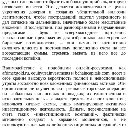
удачных сделок или отобразить небольшую прибыль, которую
позволяют вывести. Это делается исключительно с целью
укрепления доверия и создания убедительной иллюзии
легитимности, чтобы пострадавший ощутил уверенность и
дал согласие на дальнейшие, значительно более масштабные
вложения. Впоследствии, под разнообразными надуманными
предлогами – будь то «сверхвыгодные портфели»,
«эксклюзивные предложения для избранных» или «срочные
биржевые возможности», – они начинают интенсивно
склонять клиента к постоянному пополнению счета на все
возрастающие суммы, стремясь выжать из него все до
последней копейки.
Взаимодействие с подобными онлайн-ресурсами, как
afrimexgold.ru, equitytrst.investments и bchaincapitals.com, несет в
себе крайне высокую вероятность полной и невосполнимой
утраты абсолютно всех вложенных финансовых активов. Эти
организации не осуществляют реальные торговые операции
на глобальных финансовых площадках; их единственная и
исключительная цель – завладеть средствами своих клиентов,
используя хитрые схемы, лишь имитирующие активную
инвестиционную деятельность. Деньги, перечисленные на
счета таких «инвестиционных компаний», фактически
мгновенно оседают в карманах мошенников, а не
используются для каких-либо инвестиционных операций, что