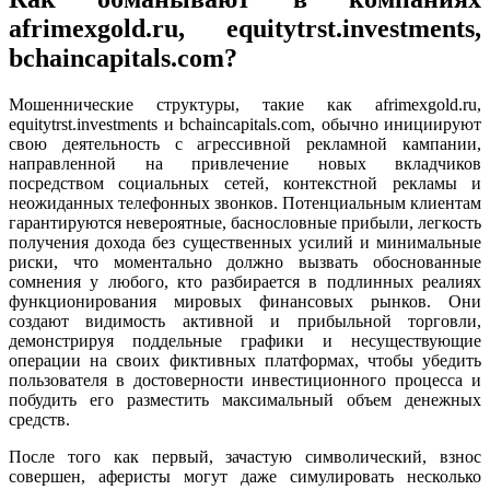
afrimexgold.ru, equitytrst.investments,
bchaincapitals.com?
Мошеннические структуры, такие как afrimexgold.ru,
equitytrst.investments и bchaincapitals.com, обычно инициируют
свою деятельность с агрессивной рекламной кампании,
направленной на привлечение новых вкладчиков
посредством социальных сетей, контекстной рекламы и
неожиданных телефонных звонков. Потенциальным клиентам
гарантируются невероятные, баснословные прибыли, легкость
получения дохода без существенных усилий и минимальные
риски, что моментально должно вызвать обоснованные
сомнения у любого, кто разбирается в подлинных реалиях
функционирования мировых финансовых рынков. Они
создают видимость активной и прибыльной торговли,
демонстрируя поддельные графики и несуществующие
операции на своих фиктивных платформах, чтобы убедить
пользователя в достоверности инвестиционного процесса и
побудить его разместить максимальный объем денежных
средств.
После того как первый, зачастую символический, взнос
совершен, аферисты могут даже симулировать несколько