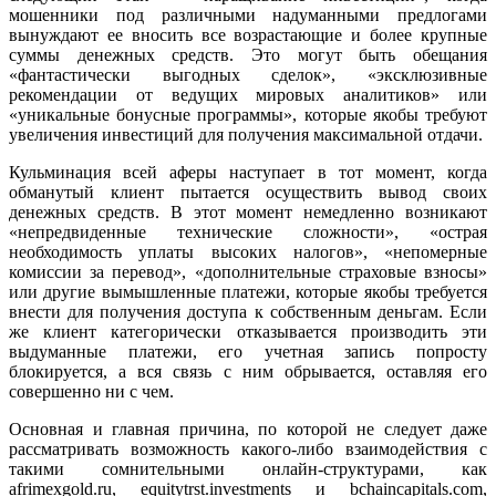
мошенники под различными надуманными предлогами
вынуждают ее вносить все возрастающие и более крупные
суммы денежных средств. Это могут быть обещания
«фантастически выгодных сделок», «эксклюзивные
рекомендации от ведущих мировых аналитиков» или
«уникальные бонусные программы», которые якобы требуют
увеличения инвестиций для получения максимальной отдачи.
Кульминация всей аферы наступает в тот момент, когда
обманутый клиент пытается осуществить вывод своих
денежных средств. В этот момент немедленно возникают
«непредвиденные технические сложности», «острая
необходимость уплаты высоких налогов», «непомерные
комиссии за перевод», «дополнительные страховые взносы»
или другие вымышленные платежи, которые якобы требуется
внести для получения доступа к собственным деньгам. Если
же клиент категорически отказывается производить эти
выдуманные платежи, его учетная запись попросту
блокируется, а вся связь с ним обрывается, оставляя его
совершенно ни с чем.
Основная и главная причина, по которой не следует даже
рассматривать возможность какого-либо взаимодействия с
такими сомнительными онлайн-структурами, как
afrimexgold.ru, equitytrst.investments и bchaincapitals.com,