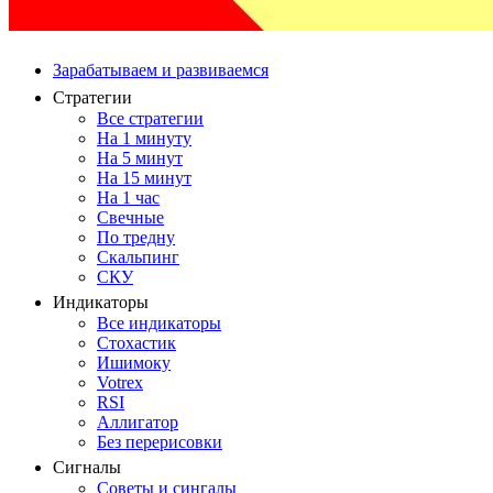
Зарабатываем и развиваемся
Стратегии
Все стратегии
На 1 минуту
На 5 минут
На 15 минут
На 1 час
Свечные
По тредну
Скальпинг
СКУ
Индикаторы
Все индикаторы
Стохастик
Ишимоку
Votrex
RSI
Аллигатор
Без перерисовки
Сигналы
Советы и сингалы