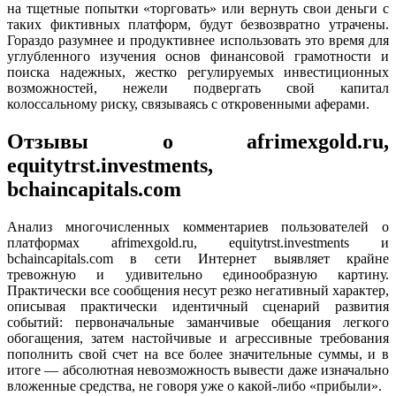
на тщетные попытки «торговать» или вернуть свои деньги с
таких фиктивных платформ, будут безвозвратно утрачены.
Гораздо разумнее и продуктивнее использовать это время для
углубленного изучения основ финансовой грамотности и
поиска надежных, жестко регулируемых инвестиционных
возможностей, нежели подвергать свой капитал
колоссальному риску, связываясь с откровенными аферами.
Отзывы о afrimexgold.ru,
equitytrst.investments,
bchaincapitals.com
Анализ многочисленных комментариев пользователей о
платформах afrimexgold.ru, equitytrst.investments и
bchaincapitals.com в сети Интернет выявляет крайне
тревожную и удивительно единообразную картину.
Практически все сообщения несут резко негативный характер,
описывая практически идентичный сценарий развития
событий: первоначальные заманчивые обещания легкого
обогащения, затем настойчивые и агрессивные требования
пополнить свой счет на все более значительные суммы, и в
итоге — абсолютная невозможность вывести даже изначально
вложенные средства, не говоря уже о какой-либо «прибыли».