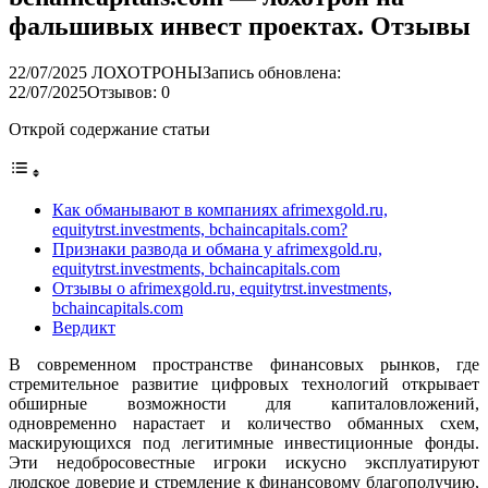
фальшивых инвест проектах. Отзывы
22/07/2025
ЛОХОТРОНЫ
Запись обновлена:
22/07/2025
Отзывов: 0
Открой содержание статьи
Как обманывают в компаниях afrimexgold.ru,
equitytrst.investments, bchaincapitals.com?
Признаки развода и обмана у afrimexgold.ru,
equitytrst.investments, bchaincapitals.com
Отзывы о afrimexgold.ru, equitytrst.investments,
bchaincapitals.com
Вердикт
В современном пространстве финансовых рынков, где
стремительное развитие цифровых технологий открывает
обширные возможности для капиталовложений,
одновременно нарастает и количество обманных схем,
маскирующихся под легитимные инвестиционные фонды.
Эти недобросовестные игроки искусно эксплуатируют
людское доверие и стремление к финансовому благополучию,