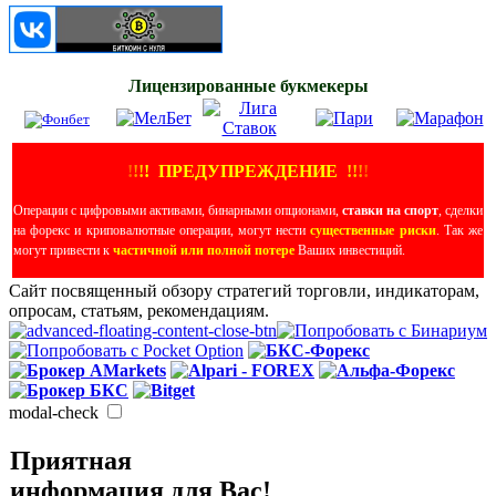
Лицензированные букмекеры
!
!
!
!
ПРЕДУПРЕЖДЕНИЕ
!!
!
!
Операции с цифровыми активами, бинарными опционами,
ставки на спорт
, сделки
на форекс и криповалютные операции, могут нести
существенные риски
. Так же
могут привести к
частичной или полной потере
Ваших инвестиций.
Сайт посвященный обзору стратегий торговли, индикаторам,
опросам, статьям, рекомендациям.
modal-check
Приятная
информация для Вас!