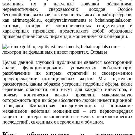
заманивая их в искусные ловушки обещаниями
нереалистичных, сверхвысоких доходов. Особое
беспокойство вызывает деятельность таких онлайн-ресурсов,
как afrimexgold.ru, equitytrst.investments и bchaincapitals.com,
которые, исходя из многочисленных свидетельств и
характерных признаков, представляют собой образцовые
примеры финансовых пирамид и мошеннических операций.
Целью данной глубокой публикации является всесторонний
анализ функционирования упомянутых веб-платформ,
разоблачение их хитрых стратегий и своевременное
предупреждение потенциальных жертв. Мы тщательно
рассмотрим, каким образом устроены подобные аферы, какие
серьезные опасности они несут для каждого инвестора, и
почему критически важно проявлять максимальную
осторожность при выборе абсолютно любой инвестиционной
площадки. Финансовая осведомленность и понимание
механизмов действия мошенников – это первоочередная
защита от потери накоплений и тяжелых психологических
последствий, связанных с вероломным обманом.
Как обманывают в компаниях