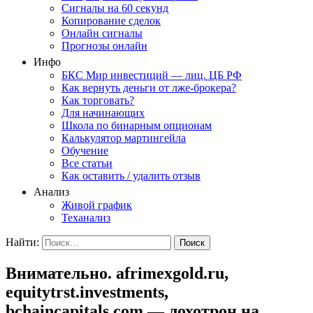
Сигналы на 60 секунд
Копирование сделок
Онлайн сигналы
Прогнозы онлайн
Инфо
БКС Мир инвестиций — лиц. ЦБ РФ
Как вернуть деньги от лже-брокера?
Как торговать?
Для начинающих
Школа по бинарным опционам
Калькулятор мартингейла
Обучение
Все статьи
Как оставить / удалить отзыв
Анализ
Живой график
Теханализ
Найти:
Внимательно. afrimexgold.ru,
equitytrst.investments,
bchaincapitals.com — лохотрон на