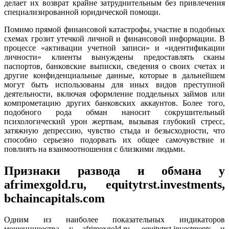
делает их возврат крайне затруднительным без привлечения
специализированной юридической помощи.
Помимо прямой финансовой катастрофы, участие в подобных
схемах грозит утечкой личной и финансовой информации. В
процессе «активации учетной записи» и «идентификации
личности» клиенты вынуждены предоставлять сканы
паспортов, банковские выписки, сведения о своих счетах и
другие конфиденциальные данные, которые в дальнейшем
могут быть использованы для иных видов преступной
деятельности, включая оформление поддельных займов или
компрометацию других банковских аккаунтов. Более того,
подобного рода обман наносит сокрушительный
психологический урон жертвам, вызывая глубокий стресс,
затяжную депрессию, чувство стыда и безысходности, что
способно серьезно подорвать их общее самочувствие и
повлиять на взаимоотношения с близкими людьми.
Признаки развода и обмана у
afrimexgold.ru, equitytrst.investments,
bchaincapitals.com
Одним из наиболее показательных индикаторов
мошенничества у afrimexgold.ru, equitytrst.investments и