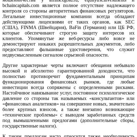
bchaincapitals.com является полное отсутствие надлежащего
контроля со стороны авторитетных финансовых регуляторов.
Легальные инвестиционные компании всегда обладают
действующими лицензиями от таких органов, как SEC
(США), FINMA (Швейцария), BaFin (Германия) или ЦБ РФ,
которые обеспечивают строгую защиту интересов их
клиентов. Упомянутые же веб-ресурсы либо вовсе не
демонстрируют никаких разрешительных документов, либо
предоставляют фальшивые удостоверения, что служит
недвусмысленным сигналом серьезной опасности.
Другие характерные черты включают обещания небывало
высокой и абсолютно гарантированной доходности, что
полностью противоречит фундаментальным принципам
функционирования финансовых рынков, где любые
инвестиции всегда сопряжены с определенными рисками.
Настойчивое навязывание услуг, постоянное психологическое
давление со стороны так называемых «консультантов» или
«финансовых аналитиков» на совершение новых, значительно
более крупных взносов, а также внезапно возникающие
«технические проблемы» с выводом заработанных средств
под вымышленными предлогами (дополнительные сборы,
государственные налоги).
К таким предлогам часто относится также необходимость