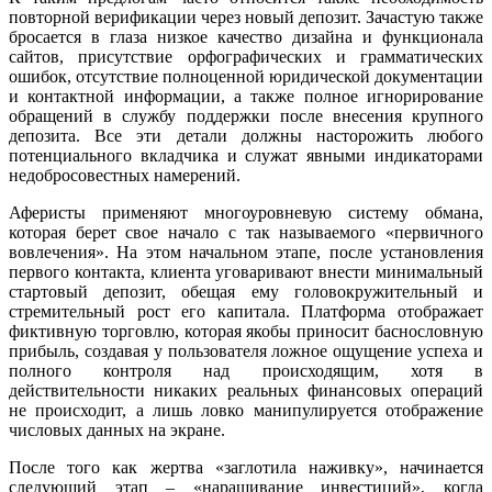
повторной верификации через новый депозит. Зачастую также
бросается в глаза низкое качество дизайна и функционала
сайтов, присутствие орфографических и грамматических
ошибок, отсутствие полноценной юридической документации
и контактной информации, а также полное игнорирование
обращений в службу поддержки после внесения крупного
депозита. Все эти детали должны насторожить любого
потенциального вкладчика и служат явными индикаторами
недобросовестных намерений.
Аферисты применяют многоуровневую систему обмана,
которая берет свое начало с так называемого «первичного
вовлечения». На этом начальном этапе, после установления
первого контакта, клиента уговаривают внести минимальный
стартовый депозит, обещая ему головокружительный и
стремительный рост его капитала. Платформа отображает
фиктивную торговлю, которая якобы приносит баснословную
прибыль, создавая у пользователя ложное ощущение успеха и
полного контроля над происходящим, хотя в
действительности никаких реальных финансовых операций
не происходит, а лишь ловко манипулируется отображение
числовых данных на экране.
После того как жертва «заглотила наживку», начинается
следующий этап – «наращивание инвестиций», когда