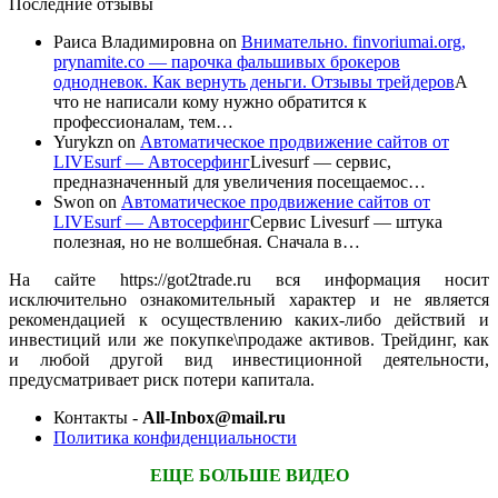
Последние отзывы
Раиса Владимировна
on
Внимательно. finvoriumai.org,
prynamite.co — парочка фальшивых брокеров
однодневок. Как вернуть деньги. Отзывы трейдеров
А
что не написали кому нужно обратится к
профессионалам, тем…
Yurykzn
on
Автоматическое продвижение сайтов от
LIVEsurf — Автосерфинг
Livesurf — сервис,
предназначенный для увеличения посещаемос…
Swon
on
Автоматическое продвижение сайтов от
LIVEsurf — Автосерфинг
Сервис Livesurf — штука
полезная, но не волшебная. Сначала в…
На сайте https://got2trade.ru вся информация носит
исключительно ознакомительный характер и не является
рекомендацией к осуществлению каких-либо действий и
инвестиций или же покупке\продаже активов. Трейдинг, как
и любой другой вид инвестиционной деятельности,
предусматривает риск потери капитала.
Контакты -
All-Inbox@mail.ru
Политика конфиденциальности
ЕЩЕ БОЛЬШЕ ВИДЕО