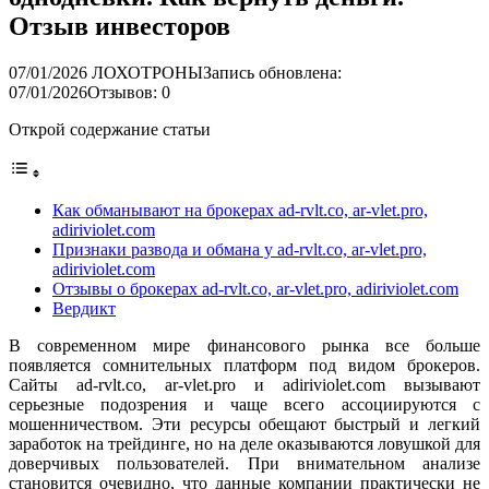
Отзыв инвесторов
07/01/2026
ЛОХОТРОНЫ
Запись обновлена:
07/01/2026
Отзывов: 0
Открой содержание статьи
Как обманывают на брокерах ad-rvlt.co, ar-vlet.pro,
adiriviolet.com
Признаки развода и обмана у ad-rvlt.co, ar-vlet.pro,
adiriviolet.com
Отзывы о брокерах ad-rvlt.co, ar-vlet.pro, adiriviolet.com
Вердикт
В современном мире финансового рынка все больше
появляется сомнительных платформ под видом брокеров.
Сайты ad-rvlt.co, ar-vlet.pro и adiriviolet.com вызывают
серьезные подозрения и чаще всего ассоциируются с
мошенничеством. Эти ресурсы обещают быстрый и легкий
заработок на трейдинге, но на деле оказываются ловушкой для
доверчивых пользователей. При внимательном анализе
становится очевидно, что данные компании практически не