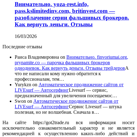
Внимательно. yoza-rest.info,
pass.kslimitedinv.com, britinvest.com —
разоблачение серии фальшивых брокеров.
Как вернуть деньги. Отзывы
16/03/2026
Последние отзывы
Раиса Владимировна
on
Внимательно. finvoriumai.org,
prynamite.co — парочка фальшивых брокеров
однодневок. Как вернуть деньги. Отзывы трейдеров
А
что не написали кому нужно обратится к
профессионалам, тем…
Yurykzn
on
Автоматическое продвижение сайтов от
LIVEsurf — Автосерфинг
Livesurf — сервис,
предназначенный для увеличения посещаемос…
Swon
on
Автоматическое продвижение сайтов от
LIVEsurf — Автосерфинг
Сервис Livesurf — штука
полезная, но не волшебная. Сначала в…
На сайте https://got2trade.ru вся информация носит
исключительно ознакомительный характер и не является
рекомендацией к осуществлению каких-либо действий и