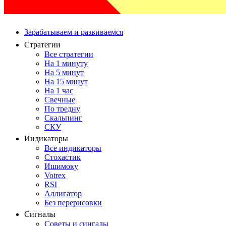
Зарабатываем и развиваемся
Стратегии
Все стратегии
На 1 минуту
На 5 минут
На 15 минут
На 1 час
Свечные
По тредну
Скальпинг
СКУ
Индикаторы
Все индикаторы
Стохастик
Ишимоку
Votrex
RSI
Аллигатор
Без перерисовки
Сигналы
Советы и сингалы