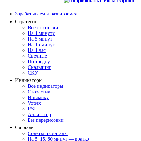
Зарабатываем и развиваемся
Стратегии
Все стратегии
На 1 минуту
На 5 минут
На 15 минут
На 1 час
Свечные
По тредну
Скальпинг
СКУ
Индикаторы
Все индикаторы
Стохастик
Ишимоку
Votrex
RSI
Аллигатор
Без перерисовки
Сигналы
Советы и сингалы
На 5, 15, 60 минут — кратко