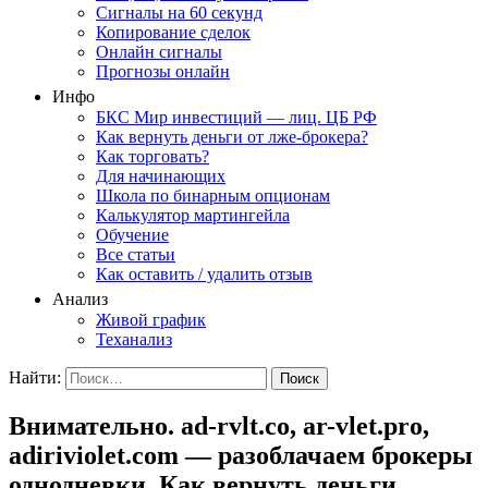
Сигналы на 60 секунд
Копирование сделок
Онлайн сигналы
Прогнозы онлайн
Инфо
БКС Мир инвестиций — лиц. ЦБ РФ
Как вернуть деньги от лже-брокера?
Как торговать?
Для начинающих
Школа по бинарным опционам
Калькулятор мартингейла
Обучение
Все статьи
Как оставить / удалить отзыв
Анализ
Живой график
Теханализ
Найти:
Внимательно. ad-rvlt.co, ar-vlet.pro,
adiriviolet.com — разоблачаем брокеры
однодневки. Как вернуть деньги.