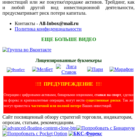
инвестиций или же покупке\продаже активов. Трейдинг, как
и любой другой вид инвестиционной деятельности,
предусматривает риск потери капитала.
Контакты -
All-Inbox@mail.ru
Политика конфиденциальности
ЕЩЕ БОЛЬШЕ ВИДЕО
Лицензированные букмекеры
!
!
!
!
ПРЕДУПРЕЖДЕНИЕ
!!
!
!
Операции с цифровыми активами, бинарными опционами,
ставки на спорт
, сделки
на форекс и криповалютные операции, могут нести
существенные риски
. Так же
могут привести к
частичной или полной потере
Ваших инвестиций.
Сайт посвященный обзору стратегий торговли, индикаторам,
опросам, статьям, рекомендациям.