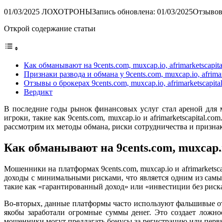
01/03/2025
ЛОХОТРОНЫ
Запись обновлена: 01/03/2025
Отзывов
Открой содержание статьи
Как обманывают на 9cents.com, muxcap.io, afrimarketscapit
Признаки развода и обмана у 9cents.com, muxcap.io, afrimar
Отзывы о брокерах 9cents.com, muxcap.io, afrimarketscapita
Вердикт
В последние годы рынок финансовых услуг стал ареной для 
игроки, такие как 9cents.com, muxcap.io и afrimarketscapita
рассмотрим их методы обмана, риски сотрудничества и признаки
Как обманывают на 9cents.com, muxcap.i
Мошенники на платформах 9cents.com, muxcap.io и afrimarket
доходы с минимальными рисками, что является одним из сам
такие как «гарантированный доход» или «инвестиции без риск
Во-вторых, данные платформы часто используют фальшивые от
якобы заработали огромные суммы денег. Это создает ложно
мошенники могут предлагать бонусы за регистрацию или первы