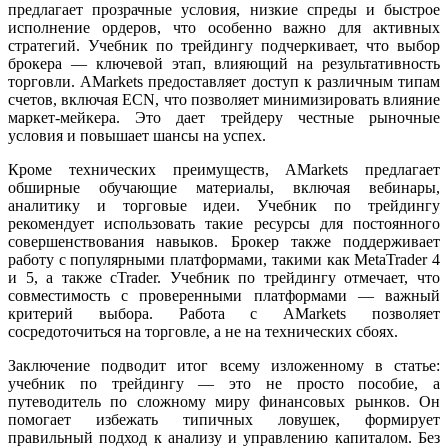
предлагает прозрачные условия, низкие спреды и быстрое
исполнение ордеров, что особенно важно для активных
стратегий. Учебник по трейдингу подчеркивает, что выбор
брокера — ключевой этап, влияющий на результативность
торговли. AMarkets предоставляет доступ к различным типам
счетов, включая ECN, что позволяет минимизировать влияние
маркет-мейкера. Это дает трейдеру честные рыночные
условия и повышает шансы на успех.
Кроме технических преимуществ, AMarkets предлагает
обширные обучающие материалы, включая вебинары,
аналитику и торговые идеи. Учебник по трейдингу
рекомендует использовать такие ресурсы для постоянного
совершенствования навыков. Брокер также поддерживает
работу с популярными платформами, такими как MetaTrader 4
и 5, а также cTrader. Учебник по трейдингу отмечает, что
совместимость с проверенными платформами — важный
критерий выбора. Работа с AMarkets позволяет
сосредоточиться на торговле, а не на технических сбоях.
Заключение подводит итог всему изложенному в статье:
учебник по трейдингу — это не просто пособие, а
путеводитель по сложному миру финансовых рынков. Он
помогает избежать типичных ловушек, формирует
правильный подход к анализу и управлению капиталом. Без