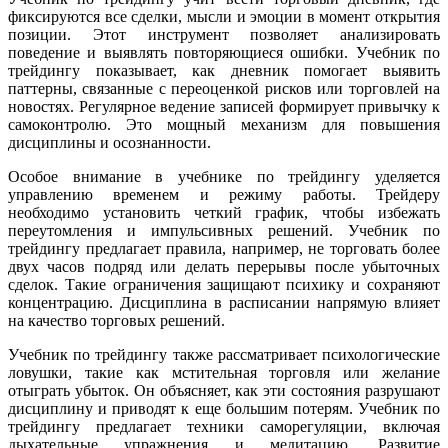
фиксируются все сделки, мысли и эмоции в момент открытия
позиции. Этот инструмент позволяет анализировать
поведение и выявлять повторяющиеся ошибки. Учебник по
трейдингу показывает, как дневник помогает выявить
паттерны, связанные с переоценкой рисков или торговлей на
новостях. Регулярное ведение записей формирует привычку к
самоконтролю. Это мощный механизм для повышения
дисциплины и осознанности.
Особое внимание в учебнике по трейдингу уделяется
управлению временем и режиму работы. Трейдеру
необходимо установить четкий график, чтобы избежать
переутомления и импульсивных решений. Учебник по
трейдингу предлагает правила, например, не торговать более
двух часов подряд или делать перерывы после убыточных
сделок. Такие ограничения защищают психику и сохраняют
концентрацию. Дисциплина в расписании напрямую влияет
на качество торговых решений.
Учебник по трейдингу также рассматривает психологические
ловушки, такие как мстительная торговля или желание
отыграть убыток. Он объясняет, как эти состояния разрушают
дисциплину и приводят к еще большим потерям. Учебник по
трейдингу предлагает техники саморегуляции, включая
дыхательные упражнения и медитацию. Развитие