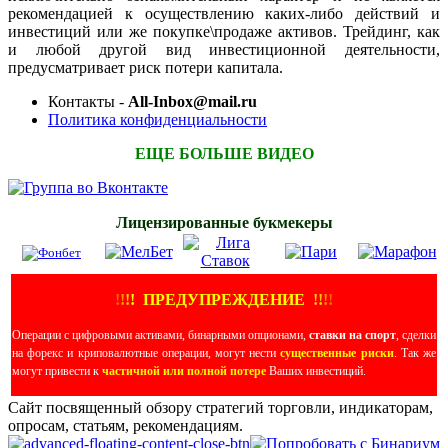
рекомендацией к осуществлению каких-либо действий и
инвестиций или же покупке\продаже активов. Трейдинг, как
и любой другой вид инвестиционной деятельности,
предусматривает риск потери капитала.
Контакты -
All-Inbox@mail.ru
Политика конфиденциальности
ЕЩЕ БОЛЬШЕ ВИДЕО
Лицензированные букмекеры
!
!
!
!
ПРЕДУПРЕЖДЕНИЕ
!!
!
!
Операции с цифровыми активами, бинарными опционами,
ставки на спорт
, сделки
на форекс и криповалютные операции, могут нести
существенные риски
. Так же
могут привести к
частичной или полной потере
Ваших инвестиций.
Сайт посвященный обзору стратегий торговли, индикаторам,
опросам, статьям, рекомендациям.