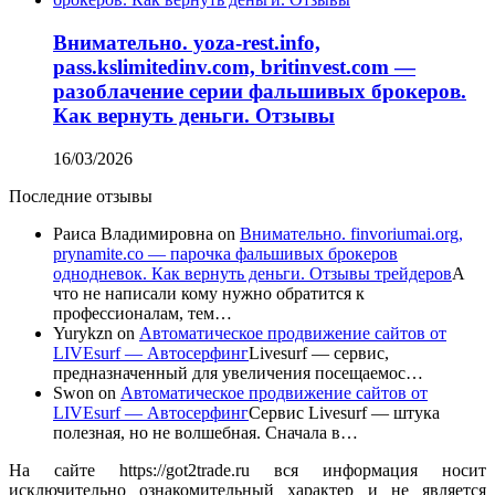
Внимательно. yoza-rest.info,
pass.kslimitedinv.com, britinvest.com —
разоблачение серии фальшивых брокеров.
Как вернуть деньги. Отзывы
16/03/2026
Последние отзывы
Раиса Владимировна
on
Внимательно. finvoriumai.org,
prynamite.co — парочка фальшивых брокеров
однодневок. Как вернуть деньги. Отзывы трейдеров
А
что не написали кому нужно обратится к
профессионалам, тем…
Yurykzn
on
Автоматическое продвижение сайтов от
LIVEsurf — Автосерфинг
Livesurf — сервис,
предназначенный для увеличения посещаемос…
Swon
on
Автоматическое продвижение сайтов от
LIVEsurf — Автосерфинг
Сервис Livesurf — штука
полезная, но не волшебная. Сначала в…
На сайте https://got2trade.ru вся информация носит
исключительно ознакомительный характер и не является