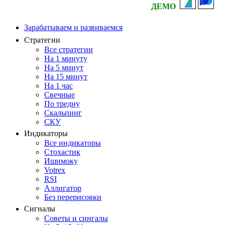
ДЕМО
Зарабатываем и развиваемся
Стратегии
Все стратегии
На 1 минуту
На 5 минут
На 15 минут
На 1 час
Свечные
По тредну
Скальпинг
СКУ
Индикаторы
Все индикаторы
Стохастик
Ишимоку
Votrex
RSI
Аллигатор
Без перерисовки
Сигналы
Советы и сингалы