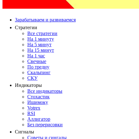
Зарабатываем и развиваемся
Стратегии
Все стратегии
На 1 минуту
На 5 минут
На 15 минут
На 1 час
Свечные
По тредну
Скальпинг
СКУ
Индикаторы
Все индикаторы
Стохастик
Ишимоку
Votrex
RSI
Аллигатор
Без перерисовки
Сигналы
Советы и сингалы