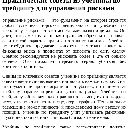
Практические советы из учебника по
трейдингу для управления рисками
Управление рисками — это фундамент, на котором строится
любая успешная торговая деятельность, и учебник по
трейдингу раскрывает этот аспект максимально детально. Он
учит, что даже самая точная стратегия обречена на провал,
если не соблюдаются правила по защите капитала. Учебник
по трейдингу предлагает конкретные методы, такие как
фиксация риска в процентах от депозита на одну сделку.
Обычно рекомендуется не рисковать более 1–2% от общего
баланса. Это позволяет пережить серию убытков без
критических потерь.
Одним из ключевых советов учебника по трейдингу является
обязательное использование стоп-лосса в каждой сделке. Этот
инструмент не просто ограничивает убыток, но и помогает
трейдеру заранее определить уровень риска. Учебник по
трейдингу объясняет, как правильно размещать стоп-ордер,
исходя из волатильности и структуры графика. Неправильное
размещение может привести к преждевременному выходу из
позиции. Учебник по трейдингу учит учитывать рыночный
шум и не ставить стопы слишком близко к цене входа.
Учебник по трейдингу также рассматривает понятие