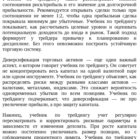
соотношения риск/прибыль и его значение для долгосрочной
прибыльности. Рекомендуется открывать сделки только при
соотношении не менее 1:2, чтобы одна прибыльная сделка
покрывала минимум две убыточные. Учебник по трейдингу
показывает, как рассчитывать целевые уровни и оценивать
потенциальную доходность до входа в рынок. Такой подход
формирует у трейдера привычку к планированию и
дисциплине. Без этого невозможно построить устойчивую
торговую систему.
Диверсификация торговых активов — еще один важный
аспект, о котором говорит учебник по трейдингу. Он советует
не концентрировать весь капитал на одной валютной паре
или одном инструменте. Учебник по трейдингу объясняет, как
распределять риски между разными классами активов —
валютами, металлами, индексами. Это снижает вероятность
одновременных убытков по всем позициям. Учебник по
трейдингу подчеркивает, что диверсификация — не про
увеличение прибыли, а про защиту капитала.
Наконец, учебник по трейдингу учит регулярно
пересматривать и корректировать рисковые параметры в
зависимости от изменения депозита. При росте капитала
можно постепенно увеличивать размер позиции, но с
соблюдением процентного лимита. Учебник по трейдингу