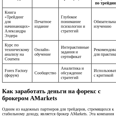
по трейдин
Книга
«Трейдинг
Глубокое
для
Печатное
понимание
Обязательна
начинающих»
издание
психологии и
изучению
Александра
стратегий
Элдера
Курс по
Интерактивные
техническому
Онлайн-
Рекомендов
задания и
анализу на
обучение
для практик
сертификат
Coursera
Аналитика и
Forex Factory
Использова
Сообщество
обсуждение
(форум)
с критикой
стратегий
Как заработать деньги на форекс с
брокером AMarkets
Одним из надежных партнеров для трейдеров, стремящихся к
стабильному доходу, является брокер AMarkets. Эта компания