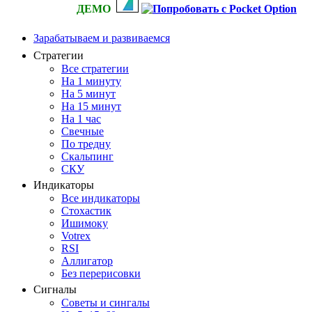
ДЕМО
Зарабатываем и развиваемся
Стратегии
Все стратегии
На 1 минуту
На 5 минут
На 15 минут
На 1 час
Свечные
По тредну
Скальпинг
СКУ
Индикаторы
Все индикаторы
Стохастик
Ишимоку
Votrex
RSI
Аллигатор
Без перерисовки
Сигналы
Советы и сингалы