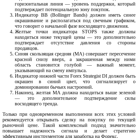
горизонтальная линия — уровень поддержки, который
подтверждает потенциальную зону покупок.
Индикатор BB (Bollinger Bands) должен иметь синее
окрашивание и располагаться под свечным графиком,
что говорит о начальной фазе восходящего движения.
Желтые точки индикатора STOPS также должны
находиться ниже текущей цены — это дополнительно
подтверждает отсутствие давления со стороны
продавцов.
Синяя скользящая средняя (MA) совершает пересечение
красной снизу вверх, а закрашенная между ними
область становится голубой — важный момент,
указывающий на смену импульса.
Индикатор нижней части Forex Strategist DI должен быть
окрашен в синий цвет, что сигнализирует о
доминировании бычьих настроений.
Наконец, желтая MA должна находиться выше зеленой
— это дополнительное подтверждение силы
восходящего тренда.
Только при одновременном выполнении всех этих условий
рекомендуется открывать сделку на покупку по текущей
рыночной цене. Такой комплексный подход значительно
повышает надежность сигнала и делает стратегию
эффективным инструментом для заработка на Форекс.