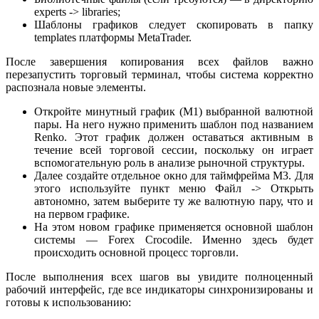
experts -> libraries;
Шаблоны графиков следует скопировать в папку
templates платформы MetaTrader.
После завершения копирования всех файлов важно
перезапустить торговый терминал, чтобы система корректно
распознала новые элементы.
Откройте минутный график (M1) выбранной валютной
пары. На него нужно применить шаблон под названием
Renko. Этот график должен оставаться активным в
течение всей торговой сессии, поскольку он играет
вспомогательную роль в анализе рыночной структуры.
Далее создайте отдельное окно для таймфрейма М3. Для
этого используйте пункт меню Файл -> Открыть
автономно, затем выберите ту же валютную пару, что и
на первом графике.
На этом новом графике применяется основной шаблон
системы — Forex Crocodile. Именно здесь будет
происходить основной процесс торговли.
После выполнения всех шагов вы увидите полноценный
рабочий интерфейс, где все индикаторы синхронизированы и
готовы к использованию: