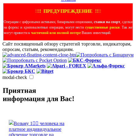
!
!
!
!
ПРЕДУПРЕЖДЕНИЕ
!!
!
!
Операции с цифровыми активами, бинарными опционами,
ставки на спорт
, сделки
на форекс и криповалютные операции, могут нести
существенные риски
. Так же
могут привести к
частичной или полной потере
Ваших инвестиций.
Сайт посвященный обзору стратегий торговли, индикаторам,
опросам, статьям, рекомендациям.
modal-check
Приятная
информация для Вас!