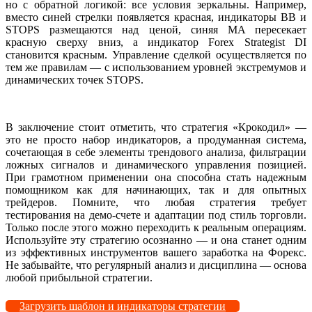
но с обратной логикой: все условия зеркальны. Например,
вместо синей стрелки появляется красная, индикаторы BB и
STOPS размещаются над ценой, синяя MA пересекает
красную сверху вниз, а индикатор Forex Strategist DI
становится красным. Управление сделкой осуществляется по
тем же правилам — с использованием уровней экстремумов и
динамических точек STOPS.
В заключение стоит отметить, что стратегия «Крокодил» —
это не просто набор индикаторов, а продуманная система,
сочетающая в себе элементы трендового анализа, фильтрации
ложных сигналов и динамического управления позицией.
При грамотном применении она способна стать надежным
помощником как для начинающих, так и для опытных
трейдеров. Помните, что любая стратегия требует
тестирования на демо-счете и адаптации под стиль торговли.
Только после этого можно переходить к реальным операциям.
Используйте эту стратегию осознанно — и она станет одним
из эффективных инструментов вашего заработка на Форекс.
Не забывайте, что регулярный анализ и дисциплина — основа
любой прибыльной стратегии.
Загрузить шаблон и индикаторы стратегии