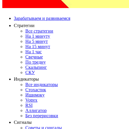
Зарабатываем и развиваемся
Стратегии
Все стратегии
На 1 минуту
На 5 минут
На 15 минут
На 1 час
Свечные
По тредну
Скальпинг
СКУ
Индикаторы
Все индикаторы
Стохастик
Ишимоку
Votrex
RSI
Аллигатор
Без перерисовки
Сигналы
Советы и сингалы