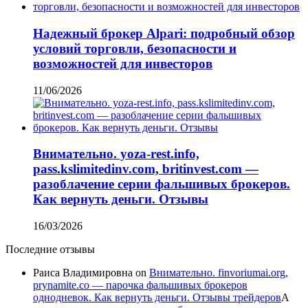
Надежный брокер Alpari: подробный обзор
условий торговли, безопасности и
возможностей для инвесторов
11/06/2026
Внимательно. yoza-rest.info,
pass.kslimitedinv.com, britinvest.com —
разоблачение серии фальшивых брокеров.
Как вернуть деньги. Отзывы
16/03/2026
Последние отзывы
Раиса Владимировна
on
Внимательно. finvoriumai.org,
prynamite.co — парочка фальшивых брокеров
однодневок. Как вернуть деньги. Отзывы трейдеров
А