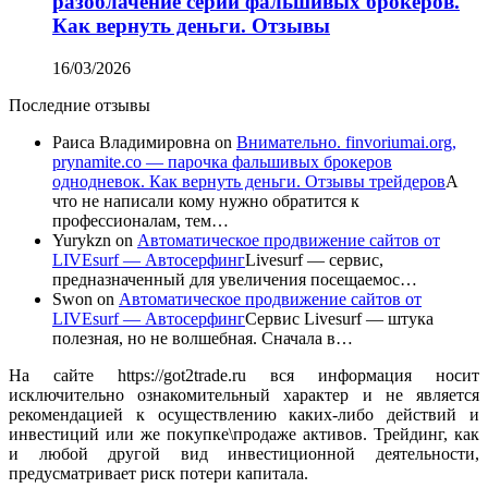
разоблачение серии фальшивых брокеров.
Как вернуть деньги. Отзывы
16/03/2026
Последние отзывы
Раиса Владимировна
on
Внимательно. finvoriumai.org,
prynamite.co — парочка фальшивых брокеров
однодневок. Как вернуть деньги. Отзывы трейдеров
А
что не написали кому нужно обратится к
профессионалам, тем…
Yurykzn
on
Автоматическое продвижение сайтов от
LIVEsurf — Автосерфинг
Livesurf — сервис,
предназначенный для увеличения посещаемос…
Swon
on
Автоматическое продвижение сайтов от
LIVEsurf — Автосерфинг
Сервис Livesurf — штука
полезная, но не волшебная. Сначала в…
На сайте https://got2trade.ru вся информация носит
исключительно ознакомительный характер и не является
рекомендацией к осуществлению каких-либо действий и
инвестиций или же покупке\продаже активов. Трейдинг, как
и любой другой вид инвестиционной деятельности,
предусматривает риск потери капитала.