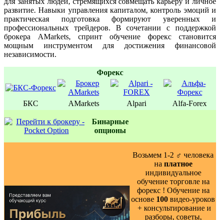
для занятых людей, стремящихся совмещать карьеру и личное
развитие. Навыки управления капиталом, контроль эмоций и
практическая подготовка формируют уверенных и
профессиональных трейдеров. В сочетании с поддержкой
брокера AMarkets, спринт обучение форекс становится
мощным инструментом для достижения финансовой
независимости.
Форекс
БКС
AMarkets
Alpari
Alfa-Forex
Бинаpные
oпционы
Возьмем 1-2 ‍♂️ человека
на
платное
индивидуальное
обучение торговле на
форекс ! Обучение на
основе
100
видео-уроков
️ + консультирование и
разборы, советы,