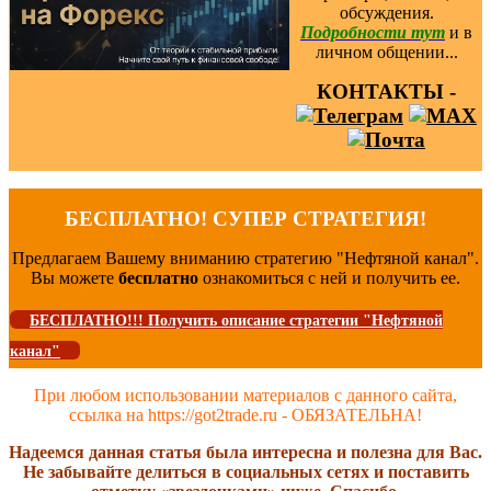
обсуждения.
Подробности тут
и в
личном общении...
КОНТАКТЫ -
БЕСПЛАТНО! СУПЕР СТРАТЕГИЯ!
Предлагаем Вашему вниманию стратегию "Нефтяной канал".
Вы можете
бесплатно
ознакомиться с ней и получить ее.
БЕСПЛАТНО!!! Получить описание стратегии "Нефтяной
канал"
При любом использовании материалов с данного сайта,
ссылка на https://got2trade.ru - ОБЯЗАТЕЛЬНА!
Надеемся данная статья была интересна и полезна для Вас.
Не забывайте делиться в социальных сетях и поставить