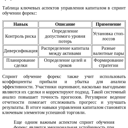
Таблица ключевых аспектов управления капиталом в спринт
обучении форекс:
Навык
Описание
Применение
Определение
Установка стоп-
Контроль риска
допустимого уровня
лоссов
потерь
Распределение капитала
Разные
Диверсификация
между активами
валютные пары
Планирование
Определение целей и
Формирование
сделки
сроков
стратегии
Спринт обучение форекс также учит использовать
коэффициенты прибыли и убытка для анализа
эффективности. Участники оценивают, насколько выгодными
являются их сделки и корректируют подход. Такой системный
анализ повышает точность прогнозов. Регулярное ведение
отчетности помогает отслеживать прогресс и улучшать
результаты. В итоге навыки управления капиталом становятся
ключевым элементом успешной торговли.
Еще одним важным аспектом спринт обучения
форекс является эмоциональная устойчивость при