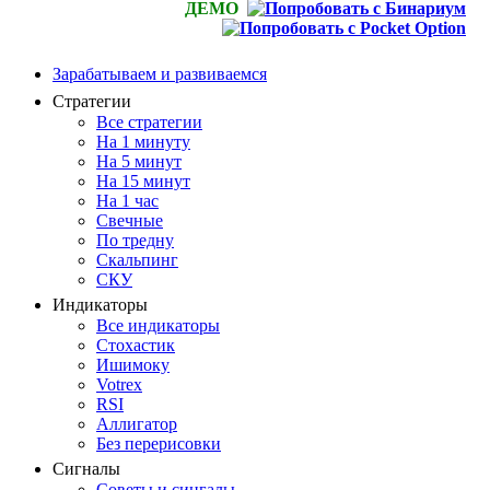
ДЕМО
Зарабатываем и развиваемся
Стратегии
Все стратегии
На 1 минуту
На 5 минут
На 15 минут
На 1 час
Свечные
По тредну
Скальпинг
СКУ
Индикаторы
Все индикаторы
Стохастик
Ишимоку
Votrex
RSI
Аллигатор
Без перерисовки
Сигналы
Советы и сингалы