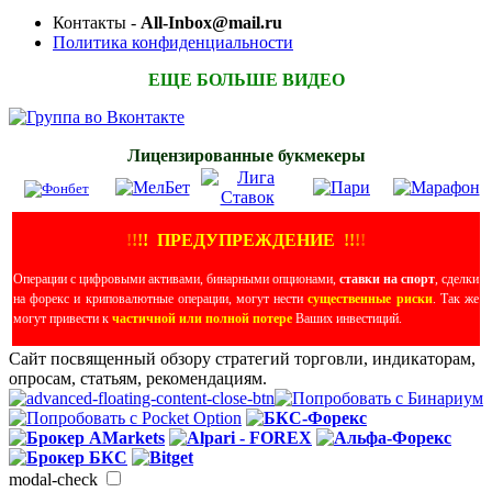
Контакты -
All-Inbox@mail.ru
Политика конфиденциальности
ЕЩЕ БОЛЬШЕ ВИДЕО
Лицензированные букмекеры
!
!
!
!
ПРЕДУПРЕЖДЕНИЕ
!!
!
!
Операции с цифровыми активами, бинарными опционами,
ставки на спорт
, сделки
на форекс и криповалютные операции, могут нести
существенные риски
. Так же
могут привести к
частичной или полной потере
Ваших инвестиций.
Сайт посвященный обзору стратегий торговли, индикаторам,
опросам, статьям, рекомендациям.
modal-check