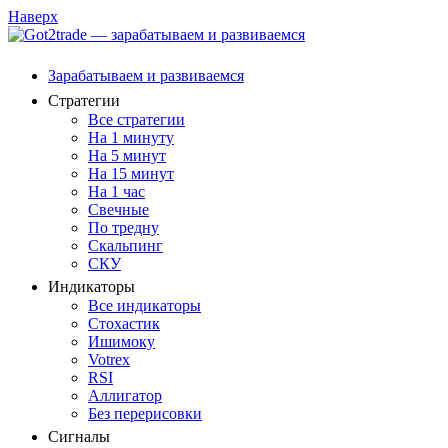
Наверх
Зарабатываем и развиваемся
Стратегии
Все стратегии
На 1 минуту
На 5 минут
На 15 минут
На 1 час
Свечные
По тредну
Скальпинг
СКУ
Индикаторы
Все индикаторы
Стохастик
Ишимоку
Votrex
RSI
Аллигатор
Без перерисовки
Сигналы