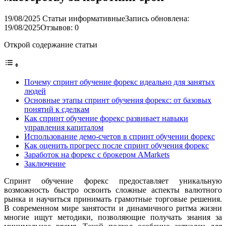
19/08/2025
Статьи информативные
Запись обновлена:
19/08/2025
Отзывов: 0
Открой содержание статьи
Почему спринт обучение форекс идеально для занятых
людей
Основные этапы спринт обучения форекс: от базовых
понятий к сделкам
Как спринт обучение форекс развивает навыки
управления капиталом
Использование демо-счетов в спринт обучении форекс
Как оценить прогресс после спринт обучения форекс
Заработок на форекс с брокером AMarkets
Заключение
Спринт обучение форекс предоставляет уникальную
возможность быстро освоить сложные аспекты валютного
рынка и научиться принимать грамотные торговые решения.
В современном мире занятости и динамичного ритма жизни
многие ищут методики, позволяющие получать знания за