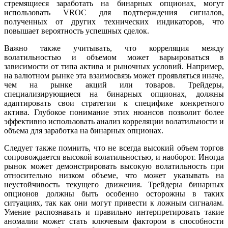
стремящиеся заработать на бинарных опционах, могут
использовать VROC для подтверждения сигналов,
полученных от других технических индикаторов, что
повышает вероятность успешных сделок.
Важно также учитывать, что корреляция между
волатильностью и объемом может варьироваться в
зависимости от типа актива и рыночных условий. Например,
на валютном рынке эта взаимосвязь может проявляться иначе,
чем на рынке акций или товаров. Трейдеры,
специализирующиеся на бинарных опционах, должны
адаптировать свои стратегии к специфике конкретного
актива. Глубокое понимание этих нюансов позволит более
эффективно использовать анализ корреляции волатильности и
объема для заработка на бинарных опционах.
Следует также помнить, что не всегда высокий объем торгов
сопровождается высокой волатильностью, и наоборот. Иногда
рынок может демонстрировать высокую волатильность при
относительно низком объеме, что может указывать на
неустойчивость текущего движения. Трейдеры бинарных
опционов должны быть особенно осторожны в таких
ситуациях, так как они могут привести к ложным сигналам.
Умение распознавать и правильно интерпретировать такие
аномалии может стать ключевым фактором в способности