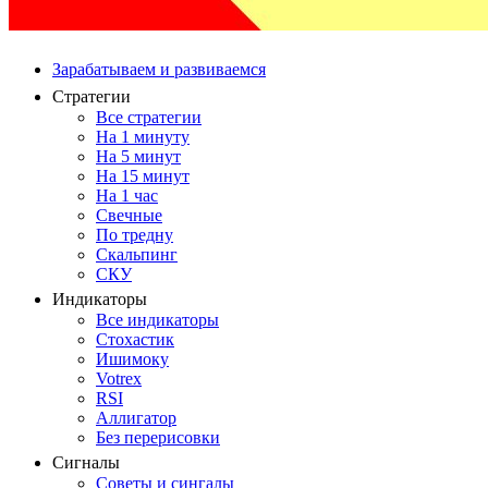
Зарабатываем и развиваемся
Стратегии
Все стратегии
На 1 минуту
На 5 минут
На 15 минут
На 1 час
Свечные
По тредну
Скальпинг
СКУ
Индикаторы
Все индикаторы
Стохастик
Ишимоку
Votrex
RSI
Аллигатор
Без перерисовки
Сигналы
Советы и сингалы