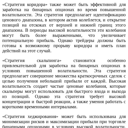
«Стратегия коридора» также может быть эффективной для
заработка на бинарных опционах во время повышенной
волатильности. Эта стратегия предполагает идентификацию
ценового диапазона, в котором актив колеблется, и открытие
позиций на отскоках от верхней и нижней границ этого
диапазона. В периоды высокой волатильности эти колебания
могут быть более выраженными, что увеличивает
потенциальную прибыль. Однако трейдеры должны быть
готовы к возможному прорыву коридора и иметь план
действий на этот случай.
«Стратегия скальпинга» становится особенно
привлекательной для заработка на бинарных опционах в
условиях повышенной волатильности. Эта стратегия
предполагает совершение множества краткосрочных сделок с
целью получения небольшой прибыли от каждой. Высокая
волатильность создает частые ценовые колебания, которые
скальперы могут использовать для быстрого входа и выхода
из позиций. Однако эта стратегия требует высокой
концентрации и быстрой реакции, а также умения работать с
короткими временными интервалами.
«Стратегия хеджирования» может быть использована для
минимизации рисков и максимизации прибыли при торговле
бинарными опционами в условиях высокой волатильности.