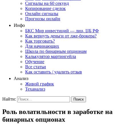
Сигналы на 60 секунд
Копирование сделок
Онлайн сигналы
Прогнозы онлайн
Инфо
БКС Мир инвестиций — лиц. ЦБ РФ
Как вернуть деньги от лже-брокера?
Как торговать?
Для начинающих
Школа по бинарным опционам
Калькулятор мартингейла
Обучение
Все статьи
Как оставить / удалить отзыв
Анализ
Живой график
Теханализ
Найти:
Роль волатильности в заработке на
бинарных опционах