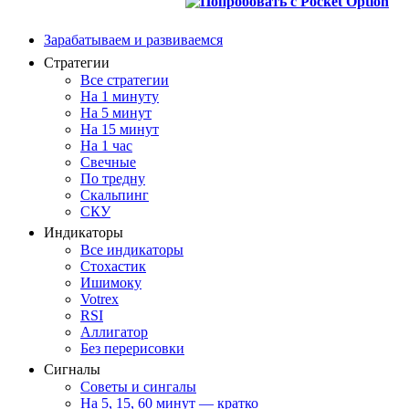
Зарабатываем и развиваемся
Стратегии
Все стратегии
На 1 минуту
На 5 минут
На 15 минут
На 1 час
Свечные
По тредну
Скальпинг
СКУ
Индикаторы
Все индикаторы
Стохастик
Ишимоку
Votrex
RSI
Аллигатор
Без перерисовки
Сигналы
Советы и сингалы
На 5, 15, 60 минут — кратко