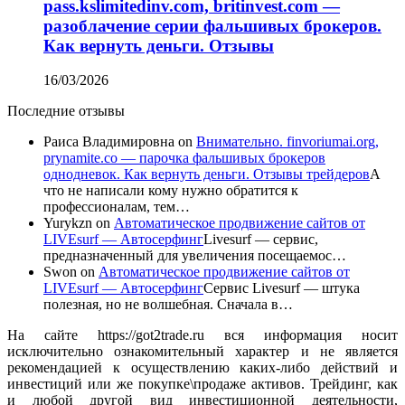
pass.kslimitedinv.com, britinvest.com —
разоблачение серии фальшивых брокеров.
Как вернуть деньги. Отзывы
16/03/2026
Последние отзывы
Раиса Владимировна
on
Внимательно. finvoriumai.org,
prynamite.co — парочка фальшивых брокеров
однодневок. Как вернуть деньги. Отзывы трейдеров
А
что не написали кому нужно обратится к
профессионалам, тем…
Yurykzn
on
Автоматическое продвижение сайтов от
LIVEsurf — Автосерфинг
Livesurf — сервис,
предназначенный для увеличения посещаемос…
Swon
on
Автоматическое продвижение сайтов от
LIVEsurf — Автосерфинг
Сервис Livesurf — штука
полезная, но не волшебная. Сначала в…
На сайте https://got2trade.ru вся информация носит
исключительно ознакомительный характер и не является
рекомендацией к осуществлению каких-либо действий и
инвестиций или же покупке\продаже активов. Трейдинг, как
и любой другой вид инвестиционной деятельности,