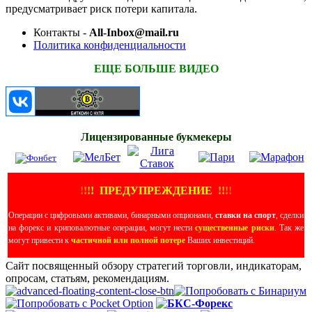
предусматривает риск потери капитала.
Контакты -
All-Inbox@mail.ru
Политика конфиденциальности
ЕЩЕ БОЛЬШЕ ВИДЕО
Лицензированные букмекеры
!
!
!
!
ПРЕДУПРЕЖДЕНИЕ
!!
!
!
Операции с цифровыми активами, бинарными опционами,
ставки на спорт
, сделки
на форекс и криповалютные операции, могут нести
существенные риски
. Так же
могут привести к
частичной или полной потере
Ваших инвестиций.
Сайт посвященный обзору стратегий торговли, индикаторам,
опросам, статьям, рекомендациям.