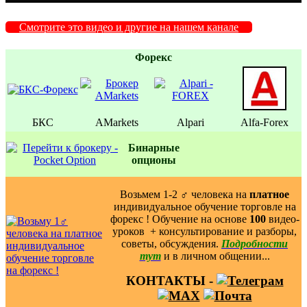
Смотрите это видео и другие на нашем канале
Форекс
БКС
AMarkets
Alpari
Alfa-Forex
Бинаpные
oпционы
Возьмем 1-2 ‍♂️ человека на
платное
индивидуальное обучение торговле на
форекс ! Обучение на основе
100
видео-
уроков ️ + консультирование и разборы,
советы, обсуждения.
Подробности
тут
и в личном общении...
КОНТАКТЫ -