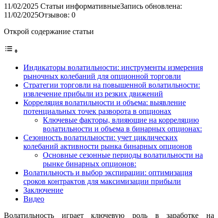
11/02/2025
Статьи информативные
Запись обновлена:
11/02/2025
Отзывов: 0
Открой содержание статьи
Индикаторы волатильности: инструменты измерения
рыночных колебаний для опционной торговли
Стратегии торговли на повышенной волатильности:
извлечение прибыли из резких движений
Корреляция волатильности и объема: выявление
потенциальных точек разворота в опционах
Ключевые факторы, влияющие на корреляцию
волатильности и объема в бинарных опционах:
Сезонность волатильности: учет циклических
колебаний активности рынка бинарных опционов
Основные сезонные периоды волатильности на
рынке бинарных опционов:
Волатильность и выбор экспирации: оптимизация
сроков контрактов для максимизации прибыли
Заключение
Видео
Волатильность играет ключевую роль в заработке на