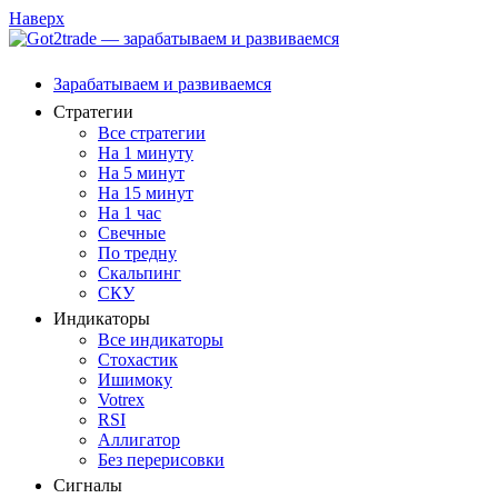
Наверх
Зарабатываем и развиваемся
Стратегии
Все стратегии
На 1 минуту
На 5 минут
На 15 минут
На 1 час
Свечные
По тредну
Скальпинг
СКУ
Индикаторы
Все индикаторы
Стохастик
Ишимоку
Votrex
RSI
Аллигатор
Без перерисовки
Сигналы