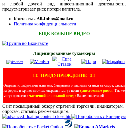
и любой другой вид инвестиционной деятельности,
предусматривает риск потери капитала.
Контакты -
All-Inbox@mail.ru
Политика конфиденциальности
ЕЩЕ БОЛЬШЕ ВИДЕО
Лицензированные букмекеры
!
!
!
!
ПРЕДУПРЕЖДЕНИЕ
!!
!
!
Операции с цифровыми активами, бинарными опционами,
ставки на спорт
, сделки
на форекс и криповалютные операции, могут нести
существенные риски
. Так же
могут привести к
частичной или полной потере
Ваших инвестиций.
Сайт посвященный обзору стратегий торговли, индикаторам,
опросам, статьям, рекомендациям.