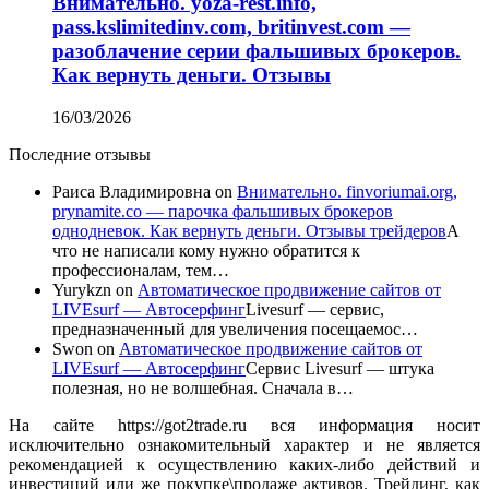
Внимательно. yoza-rest.info,
pass.kslimitedinv.com, britinvest.com —
разоблачение серии фальшивых брокеров.
Как вернуть деньги. Отзывы
16/03/2026
Последние отзывы
Раиса Владимировна
on
Внимательно. finvoriumai.org,
prynamite.co — парочка фальшивых брокеров
однодневок. Как вернуть деньги. Отзывы трейдеров
А
что не написали кому нужно обратится к
профессионалам, тем…
Yurykzn
on
Автоматическое продвижение сайтов от
LIVEsurf — Автосерфинг
Livesurf — сервис,
предназначенный для увеличения посещаемос…
Swon
on
Автоматическое продвижение сайтов от
LIVEsurf — Автосерфинг
Сервис Livesurf — штука
полезная, но не волшебная. Сначала в…
На сайте https://got2trade.ru вся информация носит
исключительно ознакомительный характер и не является
рекомендацией к осуществлению каких-либо действий и
инвестиций или же покупке\продаже активов. Трейдинг, как