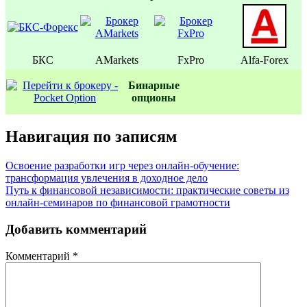
БКС
AMarkets
FxPro
Alfa-Forex
Бинаpные
oпционы
Навигация по записям
Освоение разработки игр через онлайн-обучение:
трансформация увлечения в доходное дело
Путь к финансовой независимости: практические советы из
онлайн-семинаров по финансовой грамотности
Добавить комментарий
Комментарий
*