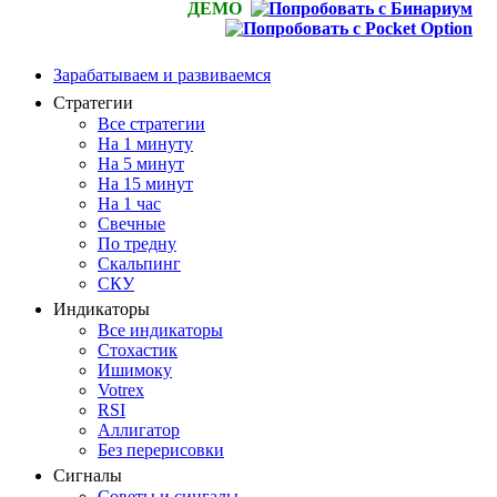
ДЕМО
Зарабатываем и развиваемся
Стратегии
Все стратегии
На 1 минуту
На 5 минут
На 15 минут
На 1 час
Свечные
По тредну
Скальпинг
СКУ
Индикаторы
Все индикаторы
Стохастик
Ишимоку
Votrex
RSI
Аллигатор
Без перерисовки
Сигналы
Советы и сингалы