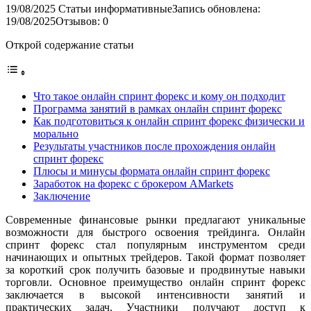
19/08/2025
Статьи информативные
Запись обновлена:
19/08/2025
Отзывов: 0
Открой содержание статьи
Что такое онлайн спринт форекс и кому он подходит
Программа занятий в рамках онлайн спринт форекс
Как подготовиться к онлайн спринт форекс физически и
морально
Результаты участников после прохождения онлайн
спринт форекс
Плюсы и минусы формата онлайн спринт форекс
Заработок на форекс с брокером AMarkets
Заключение
Современные финансовые рынки предлагают уникальные
возможности для быстрого освоения трейдинга. Онлайн
спринт форекс стал популярным инструментом среди
начинающих и опытных трейдеров. Такой формат позволяет
за короткий срок получить базовые и продвинутые навыки
торговли. Основное преимущество онлайн спринт форекс
заключается в высокой интенсивности занятий и
практических задач. Участники получают доступ к