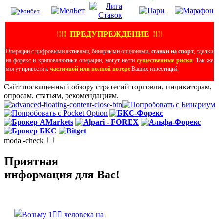
!
!
!
!
ПРЕДУПРЕЖДЕНИЕ
!!
!
!
Операции с цифровыми активами, бинарными опционами,
ставки на спорт
, сделки
на форекс и криповалютные операции, могут нести
существенные риски
. Так же
могут привести к
частичной или полной потере
Ваших инвестиций.
Сайт посвященный обзору стратегий торговли, индикаторам,
опросам, статьям, рекомендациям.
modal-check
Приятная
информация для Вас!