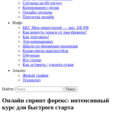
Сигналы на 60 секунд
Копирование сделок
Онлайн сигналы
Прогнозы онлайн
Инфо
БКС Мир инвестиций — лиц. ЦБ РФ
Как вернуть деньги от лже-брокера?
Как торговать?
Для начинающих
Школа по бинарным опционам
Калькулятор мартингейла
Обучение
Все статьи
Как оставить / удалить отзыв
Анализ
Живой график
Теханализ
Найти:
Онлайн спринт форекс: интенсивный
курс для быстрого старта