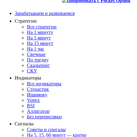
Зарабатываем и развиваемся
Стратегии
Все стратегии
На 1 минуту
На 5 минут
На 15 минут
На 1 час
Свечные
По тредну
Скальпинг
СКУ
Индикаторы
Все индикаторы
Стохастик
Ишимоку
Votrex
RSI
Аллигатор
Без перерисовки
Сигналы
Советы и сингалы
На 5, 15, 60 минут — кратко