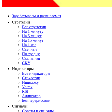
Зарабатываем и развиваемся
Стратегии
Все стратегии
На 1 минуту
На 5 минут
На 15 минут
На 1 час
Свечные
По тредну
Скальпинг
СКУ
Индикаторы
Все индикаторы
Стохастик
Ишимоку
Votrex
RSI
Аллигатор
Без перерисовки
Сигналы
Советы и сингалы