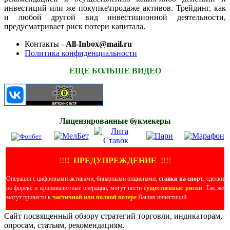
инвестиций или же покупке\продаже активов. Трейдинг, как
и любой другой вид инвестиционной деятельности,
предусматривает риск потери капитала.
Контакты -
All-Inbox@mail.ru
Политика конфиденциальности
ЕЩЕ БОЛЬШЕ ВИДЕО
Лицензированные букмекеры
!
!
!
!
ПРЕДУПРЕЖДЕНИЕ
!!
!
!
Операции с цифровыми активами, бинарными опционами,
ставки на спорт
, сделки
на форекс и криповалютные операции, могут нести
существенные риски
. Так же
могут привести к
частичной или полной потере
Ваших инвестиций.
Сайт посвященный обзору стратегий торговли, индикаторам,
опросам, статьям, рекомендациям.