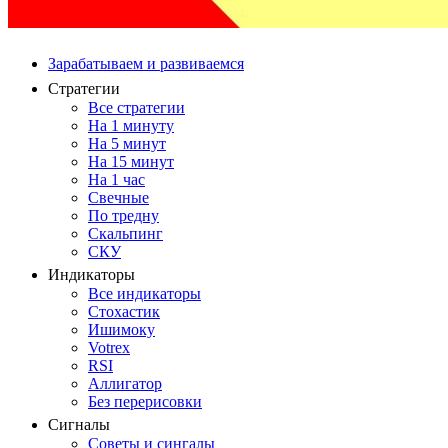
Зарабатываем и развиваемся
Стратегии
Все стратегии
На 1 минуту
На 5 минут
На 15 минут
На 1 час
Свечные
По тредну
Скальпинг
СКУ
Индикаторы
Все индикаторы
Стохастик
Ишимоку
Votrex
RSI
Аллигатор
Без перерисовки
Сигналы
Советы и сингалы