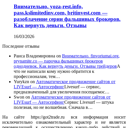
Внимательно. yoza-rest.info,
pass.kslimitedinv.com, britinvest.com —
разоблачение серии фальшивых брокеров.
Как вернуть деньги. Отзывы
16/03/2026
Последние отзывы
Раиса Владимировна
on
Внимательно. finvoriumai.org,
prynamite.co — парочка фальшивых брокеров
однодневок. Как вернуть деньги. Отзывы трейдеров
А
что не написали кому нужно обратится к
профессионалам, тем…
Yurykzn
on
Автоматическое продвижение сайтов от
LIVEsurf — Автосерфинг
Livesurf — сервис,
предназначенный для увеличения посещаемос…
Swon
on
Автоматическое продвижение сайтов от
LIVEsurf — Автосерфинг
Сервис Livesurf — штука
полезная, но не волшебная. Сначала в…
На сайте https://got2trade.ru вся информация носит
исключительно ознакомительный характер и не является
рекомендацией к осуществлению каких-либо действий и