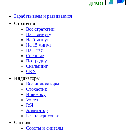
ДЕМО
Зарабатываем и развиваемся
Стратегии
Все стратегии
На 1 минуту
На 5 минут
На 15 минут
На 1 час
Свечные
По тредну
Скальпинг
СКУ
Индикаторы
Все индикаторы
Стохастик
Ишимоку
Votrex
RSI
Аллигатор
Без перерисовки
Сигналы
Советы и сингалы