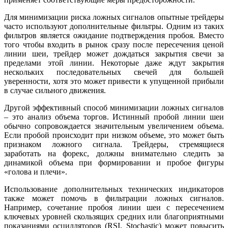
Для минимизации риска ложных сигналов опытные трейдеры
часто используют дополнительные фильтры. Одним из таких
фильтров является ожидание подтверждения пробоя. Вместо
того чтобы входить в рынок сразу после пересечения ценой
линии шеи, трейдер может дождаться закрытия свечи за
пределами этой линии. Некоторые даже ждут закрытия
нескольких последовательных свечей для большей
уверенности, хотя это может привести к упущенной прибыли
в случае сильного движения.
Другой эффективный способ минимизации ложных сигналов
– это анализ объема торгов. Истинный пробой линии шеи
обычно сопровождается значительным увеличением объема.
Если пробой происходит при низком объеме, это может быть
признаком ложного сигнала. Трейдеры, стремящиеся
заработать на форекс, должны внимательно следить за
динамикой объема при формировании и пробое фигуры
«голова и плечи».
Использование дополнительных технических индикаторов
также может помочь в фильтрации ложных сигналов.
Например, сочетание пробоя линии шеи с пересечением
ключевых уровней скользящих средних или благоприятными
показаниями осцилляторов (RSI, Stochastic) может повысить