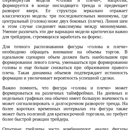
Перевернутая модель «голова и плечи», напротив,
формируется в конце нисходящего тренда и предвещает
разворот вверх. Ее структура зеркально отражает
классическую модель: три последовательных минимума, где
центральный (голова) ниже двух боковых (плечи). Линия шеи
в этом случае соединяет максимумы между минимумами.
Умение различать эти две вариации модели критически важно
для трейдеров, стремящихся заработать на форекс.
Для точного распознавания фигуры «голова и плечи»
необходимо обращать внимание на объемы торгов. В
идеальном сценарии объем должен быть наибольшим при
формировании левого плеча, уменьшаться при формировании
головы и еще больше снижаться при образовании правого
плеча. Такая динамика объемов подтверждает истинность
формации и увеличивает вероятность успешной сделки.
Важно помнить, что фигура «голова и плечи» может
формироваться на различных таймфреймах. На дневных и
недельных графиках она обычно имеет большую значимость и
может сигнализировать о долгосрочном развороте тренда. На
более коротких временных интервалах эта фигура также
может быть полезной для краткосрочной торговли, но требует
более быстрой реакции трейдера.
Опытные трейдеры часто комбинируют анализ фигуры