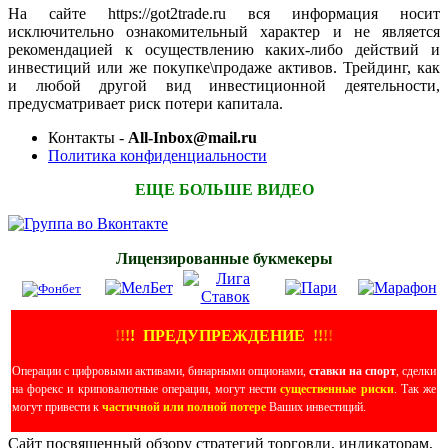
На сайте https://got2trade.ru вся информация носит
исключительно ознакомительный характер и не является
рекомендацией к осуществлению каких-либо действий и
инвестиций или же покупке\продаже активов. Трейдинг, как
и любой другой вид инвестиционной деятельности,
предусматривает риск потери капитала.
Контакты -
All-Inbox@mail.ru
Политика конфиденциальности
ЕЩЕ БОЛЬШЕ ВИДЕО
Лицензированные букмекеры
!
!
!
!
ПРЕДУПРЕЖДЕНИЕ
!!
!
!
Операции с цифровыми активами, бинарными опционами,
ставки на спорт
, сделки
на форекс и криповалютные операции, могут нести
существенные риски
. Так же
могут привести к
частичной или полной потере
Ваших инвестиций.
Сайт посвященный обзору стратегий торговли, индикаторам,