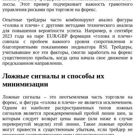
лоссы. Этот пример подчеркивает важность грамотного
управления рисками при торговле на форекс.
Опытные трейдеры часто комбинируют анализ фигуры
«голова и плечи» с другими методами технического анализа
для повышения вероятности успеха. Например, в сентябре
2023 года на паре EUR/GBP формация «голова и плечи»
совпала с пробоем важного уровня сопротивления и
благоприятными показаниями индикатора RSI. Трейдеры,
учитывавшие все эти факторы, смогли заработать на форекс
существенную прибыль, когда цена начала свое движение в
предсказанном направлении.
Ложные сигналы и способы их
минимизации
Ложные сигналы – это неотъемлемая часть торговли на
форекс, и фигура «голова и плечи» не является исключением.
Одним из наиболее распространенных типов ложных
сигналов является преждевременный пробой линии шеи, за
которым следует возврат цены выше (или ниже в случае
перевернутой модели) этой линии. Такие ложные пробои
могут привести к существенным убыткам, если трейдер не
применяет соответствующие меры предосторожности.