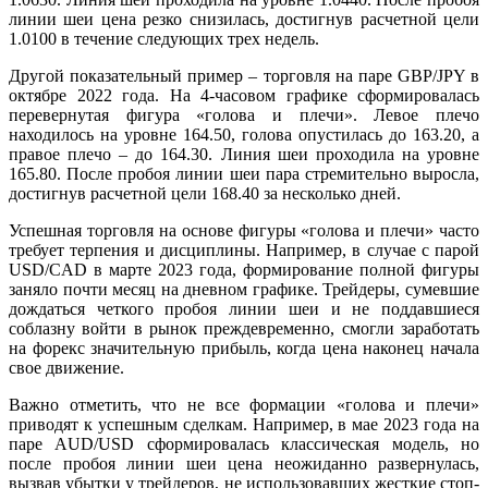
линии шеи цена резко снизилась, достигнув расчетной цели
1.0100 в течение следующих трех недель.
Другой показательный пример – торговля на паре GBP/JPY в
октябре 2022 года. На 4-часовом графике сформировалась
перевернутая фигура «голова и плечи». Левое плечо
находилось на уровне 164.50, голова опустилась до 163.20, а
правое плечо – до 164.30. Линия шеи проходила на уровне
165.80. После пробоя линии шеи пара стремительно выросла,
достигнув расчетной цели 168.40 за несколько дней.
Успешная торговля на основе фигуры «голова и плечи» часто
требует терпения и дисциплины. Например, в случае с парой
USD/CAD в марте 2023 года, формирование полной фигуры
заняло почти месяц на дневном графике. Трейдеры, сумевшие
дождаться четкого пробоя линии шеи и не поддавшиеся
соблазну войти в рынок преждевременно, смогли заработать
на форекс значительную прибыль, когда цена наконец начала
свое движение.
Важно отметить, что не все формации «голова и плечи»
приводят к успешным сделкам. Например, в мае 2023 года на
паре AUD/USD сформировалась классическая модель, но
после пробоя линии шеи цена неожиданно развернулась,
вызвав убытки у трейдеров, не использовавших жесткие стоп-