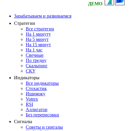
ДЕМО
Зарабатываем и развиваемся
Стратегии
Все стратегии
На 1 минуту
На 5 минут
На 15 минут
На 1 час
Свечные
По тредну
Скальпинг
СКУ
Индикаторы
Все индикаторы
Стохастик
Ишимоку
Votrex
RSI
Аллигатор
Без перерисовки
Сигналы
Советы и сингалы