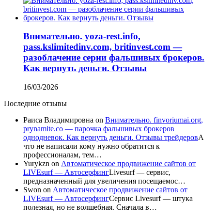
Внимательно. yoza-rest.info,
pass.kslimitedinv.com, britinvest.com —
разоблачение серии фальшивых брокеров.
Как вернуть деньги. Отзывы
16/03/2026
Последние отзывы
Раиса Владимировна
on
Внимательно. finvoriumai.org,
prynamite.co — парочка фальшивых брокеров
однодневок. Как вернуть деньги. Отзывы трейдеров
А
что не написали кому нужно обратится к
профессионалам, тем…
Yurykzn
on
Автоматическое продвижение сайтов от
LIVEsurf — Автосерфинг
Livesurf — сервис,
предназначенный для увеличения посещаемос…
Swon
on
Автоматическое продвижение сайтов от
LIVEsurf — Автосерфинг
Сервис Livesurf — штука
полезная, но не волшебная. Сначала в…