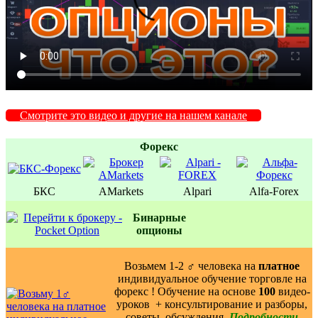
Смотрите это видео и другие на нашем канале
Форекс
БКС
AMarkets
Alpari
Alfa-Forex
Бинаpные
oпционы
Возьмем 1-2 ‍♂️ человека на
платное
индивидуальное обучение торговле на
форекс ! Обучение на основе
100
видео-
уроков ️ + консультирование и разборы,
советы, обсуждения.
Подробности