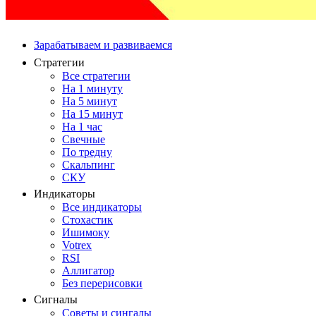
Зарабатываем и развиваемся
Стратегии
Все стратегии
На 1 минуту
На 5 минут
На 15 минут
На 1 час
Свечные
По тредну
Скальпинг
СКУ
Индикаторы
Все индикаторы
Стохастик
Ишимоку
Votrex
RSI
Аллигатор
Без перерисовки
Сигналы
Советы и сингалы