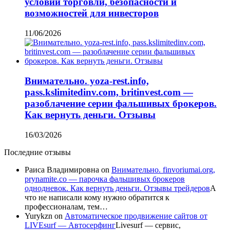
условий торговли, безопасности и
возможностей для инвесторов
11/06/2026
Внимательно. yoza-rest.info,
pass.kslimitedinv.com, britinvest.com —
разоблачение серии фальшивых брокеров.
Как вернуть деньги. Отзывы
16/03/2026
Последние отзывы
Раиса Владимировна
on
Внимательно. finvoriumai.org,
prynamite.co — парочка фальшивых брокеров
однодневок. Как вернуть деньги. Отзывы трейдеров
А
что не написали кому нужно обратится к
профессионалам, тем…
Yurykzn
on
Автоматическое продвижение сайтов от
LIVEsurf — Автосерфинг
Livesurf — сервис,