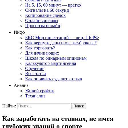
На 5, 15, 60 минут — кратко
Сигналы на 60 секунд
Копирование сделок
Онлайн сигналы
Прогнозы онлайн
Инфо
БКС Мир инвестиций — лиц. ЦБ РФ
Как вернуть деньги от лже-брокера?
Как торговать?
Для начинающих
Школа по бинарным опционам
Калькулятор мартингейла
Обучение
Все статьи
Как оставить / удалить отзыв
Анализ
Живой график
Теханализ
Найти:
Как заработать на ставках, не имея
глубоких знаний о спорте