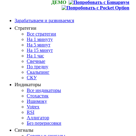
ДЕМО
Зарабатываем и развиваемся
Стратегии
Все стратегии
На 1 минуту
На 5 минут
На 15 минут
На 1 час
Свечные
По тредну
Скальпинг
СКУ
Индикаторы
Все индикаторы
Стохастик
Ишимоку
Votrex
RSI
Аллигатор
Без перерисовки
Сигналы
Советы и сингалы