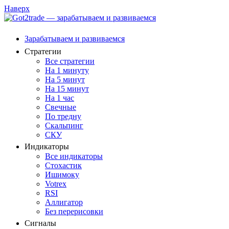
Наверх
Зарабатываем и развиваемся
Стратегии
Все стратегии
На 1 минуту
На 5 минут
На 15 минут
На 1 час
Свечные
По тредну
Скальпинг
СКУ
Индикаторы
Все индикаторы
Стохастик
Ишимоку
Votrex
RSI
Аллигатор
Без перерисовки
Сигналы