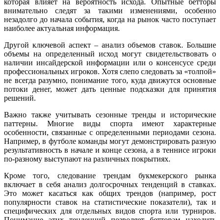
которая влияет на вероятность исхода. Опытные бетторы
внимательно следят за такими изменениями, особенно
незадолго до начала события, когда на рынок часто поступает
наиболее актуальная информация.
Другой ключевой аспект – анализ объемов ставок. Большие
объемы на определенный исход могут свидетельствовать о
наличии инсайдерской информации или о консенсусе среди
профессиональных игроков. Хотя слепо следовать за «толпой»
не всегда разумно, понимание того, куда движутся основные
потоки денег, может дать ценные подсказки для принятия
решений.
Важно также учитывать сезонные тренды и исторические
паттерны. Многие виды спорта имеют характерные
особенности, связанные с определенными периодами сезона.
Например, в футболе команды могут демонстрировать разную
результативность в начале и конце сезона, а в теннисе игроки
по-разному выступают на различных покрытиях.
Кроме того, следование трендам букмекерского рынка
включает в себя анализ долгосрочных тенденций в ставках.
Это может касаться как общих трендов (например, рост
популярности ставок на статистические показатели), так и
специфических для отдельных видов спорта или турниров.
Понимание этих тенденций позволяет бетторам находить