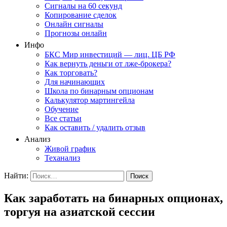
Сигналы на 60 секунд
Копирование сделок
Онлайн сигналы
Прогнозы онлайн
Инфо
БКС Мир инвестиций — лиц. ЦБ РФ
Как вернуть деньги от лже-брокера?
Как торговать?
Для начинающих
Школа по бинарным опционам
Калькулятор мартингейла
Обучение
Все статьи
Как оставить / удалить отзыв
Анализ
Живой график
Теханализ
Найти:
Как заработать на бинарных опционах,
торгуя на азиатской сессии