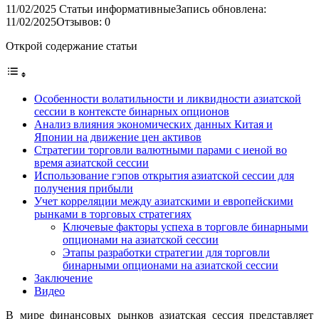
11/02/2025
Статьи информативные
Запись обновлена:
11/02/2025
Отзывов: 0
Открой содержание статьи
Особенности волатильности и ликвидности азиатской
сессии в контексте бинарных опционов
Анализ влияния экономических данных Китая и
Японии на движение цен активов
Стратегии торговли валютными парами с иеной во
время азиатской сессии
Использование гэпов открытия азиатской сессии для
получения прибыли
Учет корреляции между азиатскими и европейскими
рынками в торговых стратегиях
Ключевые факторы успеха в торговле бинарными
опционами на азиатской сессии
Этапы разработки стратегии для торговли
бинарными опционами на азиатской сессии
Заключение
Видео
В мире финансовых рынков азиатская сессия представляет