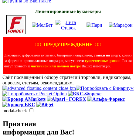
Лицензированные букмекеры
!
!
!
!
ПРЕДУПРЕЖДЕНИЕ
!!
!
!
Операции с цифровыми активами, бинарными опционами,
ставки на спорт
, сделки
на форекс и криповалютные операции, могут нести
существенные риски
. Так же
могут привести к
частичной или полной потере
Ваших инвестиций.
Сайт посвященный обзору стратегий торговли, индикаторам,
опросам, статьям, рекомендациям.
modal-check
Приятная
информация для Вас!