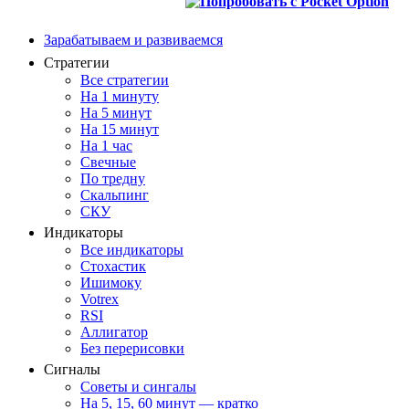
Зарабатываем и развиваемся
Стратегии
Все стратегии
На 1 минуту
На 5 минут
На 15 минут
На 1 час
Свечные
По тредну
Скальпинг
СКУ
Индикаторы
Все индикаторы
Стохастик
Ишимоку
Votrex
RSI
Аллигатор
Без перерисовки
Сигналы
Советы и сингалы
На 5, 15, 60 минут — кратко