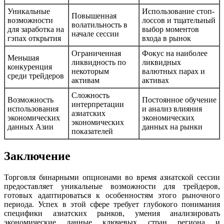
Уникальные
Использование стоп-
Повышенная
возможности
лоссов и тщательный
волатильность в
для заработка на
выбор моментов
начале сессии
гэпах открытия
входа в рынок
Ограниченная
Фокус на наиболее
Меньшая
ликвидность по
ликвидных
конкуренция
некоторым
валютных парах и
среди трейдеров
активам
активах
Сложность
Возможность
Постоянное обучение
интерпретации
использования
и анализ влияния
азиатских
экономических
экономических
экономических
данных Азии
данных на рынки
показателей
Заключение
Торговля бинарными опционами во время азиатской сессии
предоставляет уникальные возможности для трейдеров,
готовых адаптироваться к особенностям этого рыночного
периода. Успех в этой сфере требует глубокого понимания
специфики азиатских рынков, умения анализировать
экономические данные ключевых стран региона и