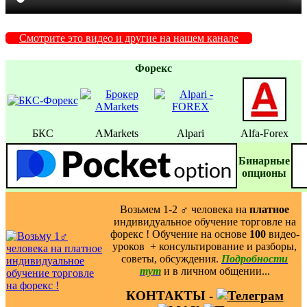
Смотрите это видео и другие на нашем канале
Форекс
БКС
AMarkets
Alpari
Alfa-Forex
Бинаpные
oпционы
Возьмем 1-2 ‍♂️ человека на
платное
индивидуальное обучение торговле на
форекс ! Обучение на основе
100
видео-
уроков ️ + консультирование и разборы,
советы, обсуждения.
Подробности
тут
и в личном общении...
КОНТАКТЫ -