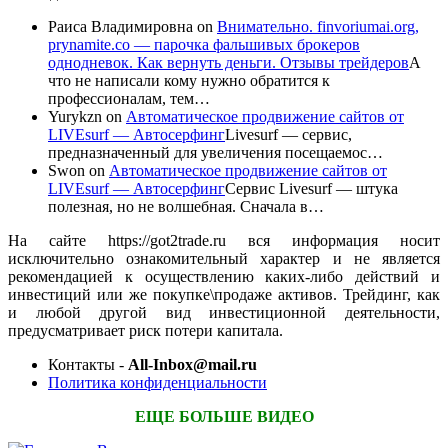
Раиса Владимировна
on
Внимательно. finvoriumai.org,
prynamite.co — парочка фальшивых брокеров
однодневок. Как вернуть деньги. Отзывы трейдеров
А
что не написали кому нужно обратится к
профессионалам, тем…
Yurykzn
on
Автоматическое продвижение сайтов от
LIVEsurf — Автосерфинг
Livesurf — сервис,
предназначенный для увеличения посещаемос…
Swon
on
Автоматическое продвижение сайтов от
LIVEsurf — Автосерфинг
Сервис Livesurf — штука
полезная, но не волшебная. Сначала в…
На сайте https://got2trade.ru вся информация носит
исключительно ознакомительный характер и не является
рекомендацией к осуществлению каких-либо действий и
инвестиций или же покупке\продаже активов. Трейдинг, как
и любой другой вид инвестиционной деятельности,
предусматривает риск потери капитала.
Контакты -
All-Inbox@mail.ru
Политика конфиденциальности
ЕЩЕ БОЛЬШЕ ВИДЕО