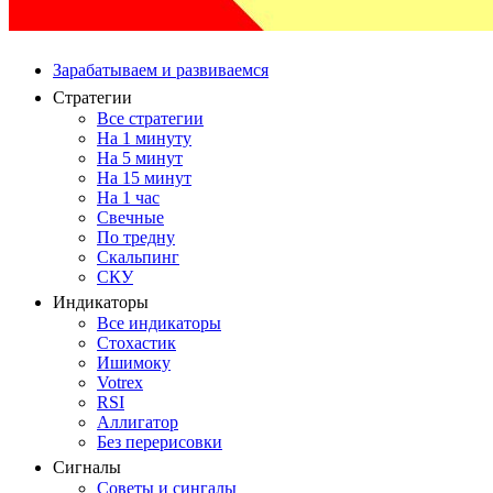
Зарабатываем и развиваемся
Стратегии
Все стратегии
На 1 минуту
На 5 минут
На 15 минут
На 1 час
Свечные
По тредну
Скальпинг
СКУ
Индикаторы
Все индикаторы
Стохастик
Ишимоку
Votrex
RSI
Аллигатор
Без перерисовки
Сигналы
Советы и сингалы