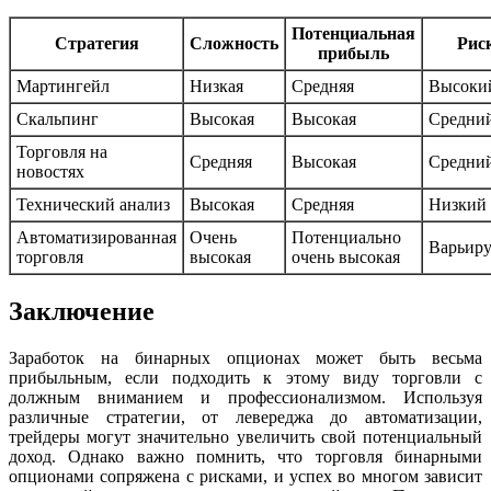
Потенциальная
Стратегия
Сложность
Рис
прибыль
Мартингейл
Низкая
Средняя
Высоки
Скальпинг
Высокая
Высокая
Средни
Торговля на
Средняя
Высокая
Средни
новостях
Технический анализ
Высокая
Средняя
Низкий
Автоматизированная
Очень
Потенциально
Варьиру
торговля
высокая
очень высокая
Заключение
Заработок на бинарных опционах может быть весьма
прибыльным, если подходить к этому виду торговли с
должным вниманием и профессионализмом. Используя
различные стратегии, от левереджа до автоматизации,
трейдеры могут значительно увеличить свой потенциальный
доход. Однако важно помнить, что торговля бинарными
опционами сопряжена с рисками, и успех во многом зависит