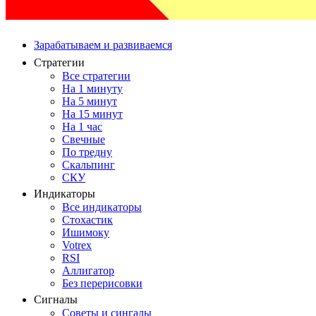
Зарабатываем и развиваемся
Стратегии
Все стратегии
На 1 минуту
На 5 минут
На 15 минут
На 1 час
Свечные
По тредну
Скальпинг
СКУ
Индикаторы
Все индикаторы
Стохастик
Ишимоку
Votrex
RSI
Аллигатор
Без перерисовки
Сигналы
Советы и сингалы