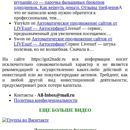
prynamite.co — парочка фальшивых брокеров
однодневок. Как вернуть деньги. Отзывы трейдеров
А
что не написали кому нужно обратится к
профессионалам, тем…
Yurykzn
on
Автоматическое продвижение сайтов от
LIVEsurf — Автосерфинг
Livesurf — сервис,
предназначенный для увеличения посещаемос…
Swon
on
Автоматическое продвижение сайтов от
LIVEsurf — Автосерфинг
Сервис Livesurf — штука
полезная, но не волшебная. Сначала в…
На сайте https://got2trade.ru вся информация носит
исключительно ознакомительный характер и не является
рекомендацией к осуществлению каких-либо действий и
инвестиций или же покупке\продаже активов. Трейдинг, как
и любой другой вид инвестиционной деятельности,
предусматривает риск потери капитала.
Контакты -
All-Inbox@mail.ru
Политика конфиденциальности
ЕЩЕ БОЛЬШЕ ВИДЕО