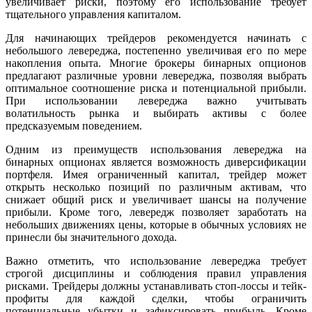
увеличивает риски, поэтому его использование требует
тщательного управления капиталом.
Для начинающих трейдеров рекомендуется начинать с
небольшого левереджа, постепенно увеличивая его по мере
накопления опыта. Многие брокеры бинарных опционов
предлагают различные уровни левереджа, позволяя выбрать
оптимальное соотношение риска и потенциальной прибыли.
При использовании левереджа важно учитывать
волатильность рынка и выбирать активы с более
предсказуемым поведением.
Одним из преимуществ использования левереджа на
бинарных опционах является возможность диверсификации
портфеля. Имея ограниченный капитал, трейдер может
открыть несколько позиций по различным активам, что
снижает общий риск и увеличивает шансы на получение
прибыли. Кроме того, левередж позволяет заработать на
небольших движениях цены, которые в обычных условиях не
принесли бы значительного дохода.
Важно отметить, что использование левереджа требует
строгой дисциплины и соблюдения правил управления
рисками. Трейдеры должны устанавливать стоп-лоссы и тейк-
профиты для каждой сделки, чтобы ограничить
потенциальные убытки и зафиксировать прибыль. Кроме