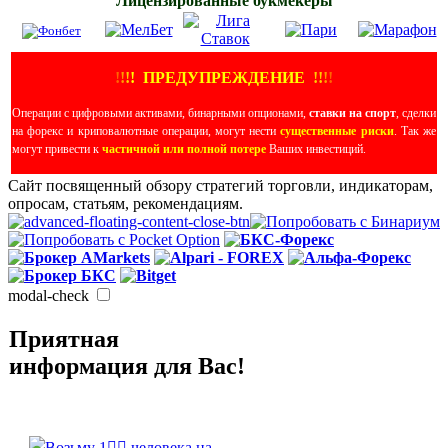
Лицензированные букмекеры
!
!
!
!
ПРЕДУПРЕЖДЕНИЕ
!!
!
!
Операции с цифровыми активами, бинарными опционами,
ставки на спорт
, сделки
на форекс и криповалютные операции, могут нести
существенные риски
. Так же
могут привести к
частичной или полной потере
Ваших инвестиций.
Сайт посвященный обзору стратегий торговли, индикаторам,
опросам, статьям, рекомендациям.
modal-check
Приятная
информация для Вас!