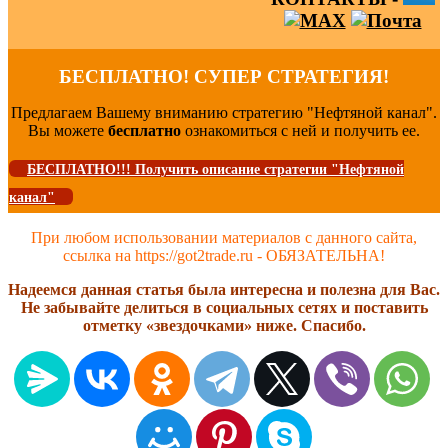
БЕСПЛАТНО! СУПЕР СТРАТЕГИЯ!
Предлагаем Вашему вниманию стратегию "Нефтяной канал".
Вы можете
бесплатно
ознакомиться с ней и получить ее.
БЕСПЛАТНО!!! Получить описание стратегии "Нефтяной
канал"
При любом использовании материалов с данного сайта,
ссылка на https://got2trade.ru - ОБЯЗАТЕЛЬНА!
Надеемся данная статья была интересна и полезна для Вас.
Не забывайте делиться в социальных сетях и поставить
отметку «звездочками» ниже. Спасибо.