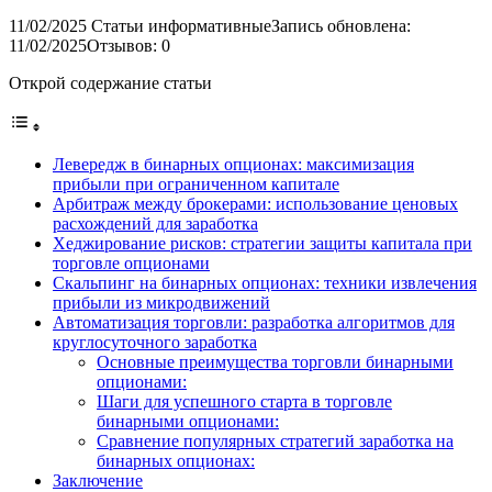
11/02/2025
Статьи информативные
Запись обновлена:
11/02/2025
Отзывов: 0
Открой содержание статьи
Левередж в бинарных опционах: максимизация
прибыли при ограниченном капитале
Арбитраж между брокерами: использование ценовых
расхождений для заработка
Хеджирование рисков: стратегии защиты капитала при
торговле опционами
Скальпинг на бинарных опционах: техники извлечения
прибыли из микродвижений
Автоматизация торговли: разработка алгоритмов для
круглосуточного заработка
Основные преимущества торговли бинарными
опционами:
Шаги для успешного старта в торговле
бинарными опционами:
Сравнение популярных стратегий заработка на
бинарных опционах:
Заключение