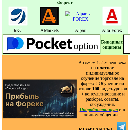
Форекс
БКС
AMarkets
Alpari
Alfa-Forex
Бинаpные
oпционы
Возьмем 1-2 ‍♂️ человека
на
платное
индивидуальное
обучение торговле на
форекс ! Обучение на
основе
100
видео-уроков
️ + консультирование и
разборы, советы,
обсуждения.
Подробности тут
и в
личном общении...
КОНТАКТЫ -