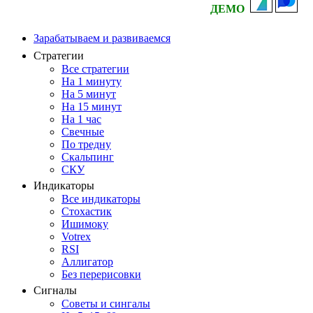
ДЕМО
Зарабатываем и развиваемся
Стратегии
Все стратегии
На 1 минуту
На 5 минут
На 15 минут
На 1 час
Свечные
По тредну
Скальпинг
СКУ
Индикаторы
Все индикаторы
Стохастик
Ишимоку
Votrex
RSI
Аллигатор
Без перерисовки
Сигналы
Советы и сингалы