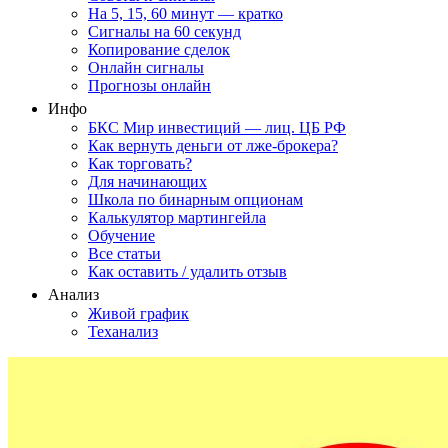
На 5, 15, 60 минут — кратко
Сигналы на 60 секунд
Копирование сделок
Онлайн сигналы
Прогнозы онлайн
Инфо
БКС Мир инвестиций — лиц. ЦБ РФ
Как вернуть деньги от лже-брокера?
Как торговать?
Для начинающих
Школа по бинарным опционам
Калькулятор мартингейла
Обучение
Все статьи
Как оставить / удалить отзыв
Анализ
Живой график
Теханализ