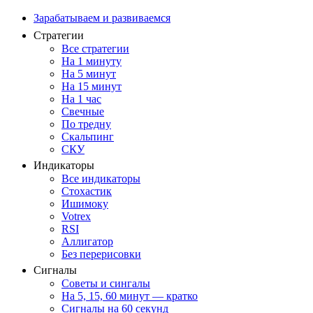
Зарабатываем и развиваемся
Стратегии
Все стратегии
На 1 минуту
На 5 минут
На 15 минут
На 1 час
Свечные
По тредну
Скальпинг
СКУ
Индикаторы
Все индикаторы
Стохастик
Ишимоку
Votrex
RSI
Аллигатор
Без перерисовки
Сигналы
Советы и сингалы
На 5, 15, 60 минут — кратко
Сигналы на 60 секунд