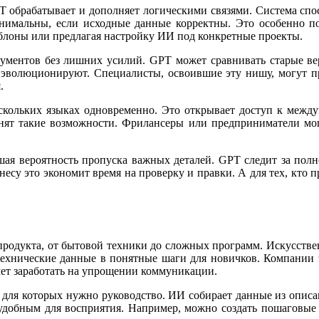
T обрабатывает и дополняет логическими связями. Система спос
имальны, если исходные данные корректны. Это особенно пол
аблоны или предлагая настройку ИИ под конкретные проекты.
кументов без лишних усилий. GPT может сравнивать старые ве
ро эволюционируют. Специалисты, освоившие эту нишу, могут п
.
скольких языках одновременно. Это открывает доступ к межд
нят такие возможности. Фрилансеры или предприниматели мог
шая вероятность пропуска важных деталей. GPT следит за полн
су это экономит время на проверку и правки. А для тех, кто п
родукта, от бытовой техники до сложных программ. Искусствен
ехнические данные в понятные шаги для новичков. Компании э
очет заработать на упрощении коммуникации.
, для которых нужно руководство. ИИ собирает данные из опис
и удобным для восприятия. Например, можно создать пошаговые