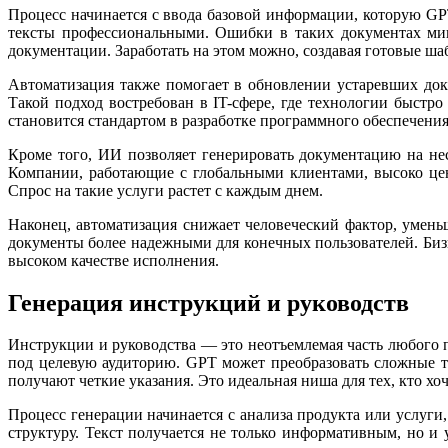
Процесс начинается с ввода базовой информации, которую GP
тексты профессиональными. Ошибки в таких документах мин
документации. Заработать на этом можно, создавая готовые ш
Автоматизация также помогает в обновлении устаревших до
Такой подход востребован в IT-сфере, где технологии быст
становится стандартом в разработке программного обеспечения
Кроме того, ИИ позволяет генерировать документацию на не
Компании, работающие с глобальными клиентами, высоко це
Спрос на такие услуги растет с каждым днем.
Наконец, автоматизация снижает человеческий фактор, умень
документы более надежными для конечных пользователей. Бизне
высоком качестве исполнения.
Генерация инструкций и руководств
Инструкции и руководства — это неотъемлемая часть любого п
под целевую аудиторию. GPT может преобразовать сложные т
получают четкие указания. Это идеальная ниша для тех, кто х
Процесс генерации начинается с анализа продукта или услуги
структуру. Текст получается не только информативным, но 