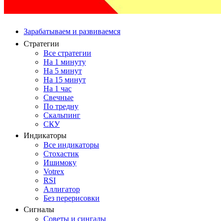
Зарабатываем и развиваемся
Стратегии
Все стратегии
На 1 минуту
На 5 минут
На 15 минут
На 1 час
Свечные
По тредну
Скальпинг
СКУ
Индикаторы
Все индикаторы
Стохастик
Ишимоку
Votrex
RSI
Аллигатор
Без перерисовки
Сигналы
Советы и сингалы