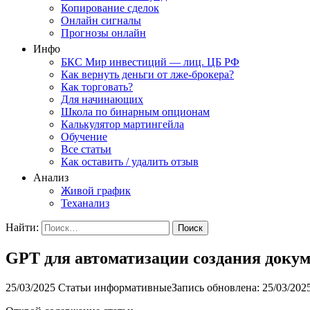
Копирование сделок
Онлайн сигналы
Прогнозы онлайн
Инфо
БКС Мир инвестиций — лиц. ЦБ РФ
Как вернуть деньги от лже-брокера?
Как торговать?
Для начинающих
Школа по бинарным опционам
Калькулятор мартингейла
Обучение
Все статьи
Как оставить / удалить отзыв
Анализ
Живой график
Теханализ
Найти:
GPT для автоматизации создания доку
25/03/2025
Статьи информативные
Запись обновлена: 25/03/202