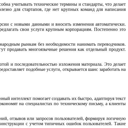
обна учитывать технические термины и стандарты, что делает
езно для стартапов, где нет крупных команд для написания
рсии с новыми данными и вносить изменения автоматически.
редлагать свои услуги крупным корпорациям. Постепенно это
ународным рынкам без необходимости нанимать переводчиков.
ут продавать многоязычные решения как отдельный продукт.
отой и последовательностью изложения материала. Это делает
редоставляет подобные услуги, открывается шанс заработать на
ный интеллект помогает создавать их быстро, адаптируя текст
кономят на специалистах по техническому письму, а клиенты
аний, отзывов или запросов пользователей, формируя логичную
 инструкции с учетом типичных ошибок пользователей. Такие