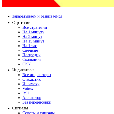
Зарабатываем и развиваемся
Стратегии
Все стратегии
На 1 минуту
На 5 минут
На 15 минут
На 1 час
Свечные
По тредну
Скальпинг
СКУ
Индикаторы
Все индикаторы
Стохастик
Ишимоку
Votrex
RSI
Аллигатор
Без перерисовки
Сигналы
Советы и сингалы