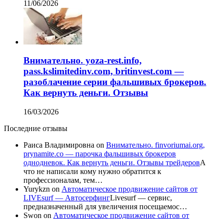
11/06/2026
Внимательно. yoza-rest.info,
pass.kslimitedinv.com, britinvest.com —
разоблачение серии фальшивых брокеров.
Как вернуть деньги. Отзывы
16/03/2026
Последние отзывы
Раиса Владимировна
on
Внимательно. finvoriumai.org,
prynamite.co — парочка фальшивых брокеров
однодневок. Как вернуть деньги. Отзывы трейдеров
А
что не написали кому нужно обратится к
профессионалам, тем…
Yurykzn
on
Автоматическое продвижение сайтов от
LIVEsurf — Автосерфинг
Livesurf — сервис,
предназначенный для увеличения посещаемос…
Swon
on
Автоматическое продвижение сайтов от