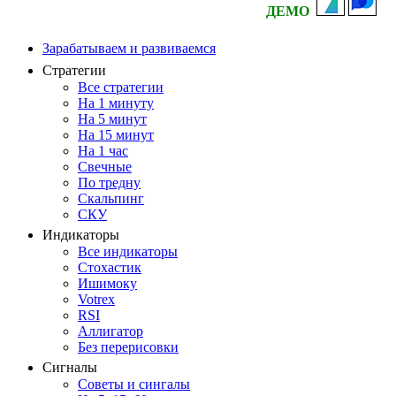
ДЕМО
Зарабатываем и развиваемся
Стратегии
Все стратегии
На 1 минуту
На 5 минут
На 15 минут
На 1 час
Свечные
По тредну
Скальпинг
СКУ
Индикаторы
Все индикаторы
Стохастик
Ишимоку
Votrex
RSI
Аллигатор
Без перерисовки
Сигналы
Советы и сингалы