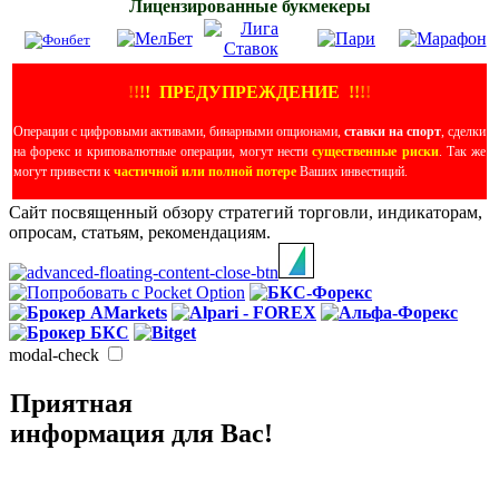
Лицензированные букмекеры
!
!
!
!
ПРЕДУПРЕЖДЕНИЕ
!!
!
!
Операции с цифровыми активами, бинарными опционами,
ставки на спорт
, сделки
на форекс и криповалютные операции, могут нести
существенные риски
. Так же
могут привести к
частичной или полной потере
Ваших инвестиций.
Сайт посвященный обзору стратегий торговли, индикаторам,
опросам, статьям, рекомендациям.
modal-check
Приятная
информация для Вас!