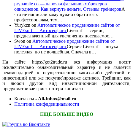
prynamite.co — парочка фальшивых брокеров
однодневок. Как вернуть деньги. Отзывы трейдеров
А
что не написали кому нужно обратится к
профессионалам, тем…
Yurykzn
on
Автоматическое продвижение сайтов от
LIVEsurf — Автосерфинг
Livesurf — сервис,
предназначенный для увеличения посещаемос…
Swon
on
Автоматическое продвижение сайтов от
LIVEsurf — Автосерфинг
Сервис Livesurf — штука
полезная, но не волшебная. Сначала в…
На сайте https://got2trade.ru вся информация носит
исключительно ознакомительный характер и не является
рекомендацией к осуществлению каких-либо действий и
инвестиций или же покупке\продаже активов. Трейдинг, как
и любой другой вид инвестиционной деятельности,
предусматривает риск потери капитала.
Контакты -
All-Inbox@mail.ru
Политика конфиденциальности
ЕЩЕ БОЛЬШЕ ВИДЕО