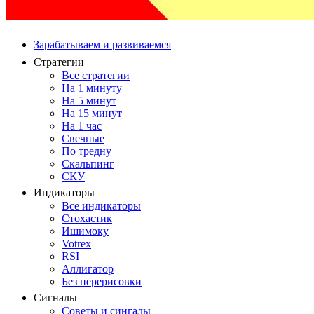
Зарабатываем и развиваемся
Стратегии
Все стратегии
На 1 минуту
На 5 минут
На 15 минут
На 1 час
Свечные
По тредну
Скальпинг
СКУ
Индикаторы
Все индикаторы
Стохастик
Ишимоку
Votrex
RSI
Аллигатор
Без перерисовки
Сигналы
Советы и сингалы