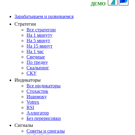
ДЕМО
Зарабатываем и развиваемся
Стратегии
Все стратегии
На 1 минуту
На 5 минут
На 15 минут
На 1 час
Свечные
По тредну
Скальпинг
СКУ
Индикаторы
Все индикаторы
Стохастик
Ишимоку
Votrex
RSI
Аллигатор
Без перерисовки
Сигналы
Советы и сингалы