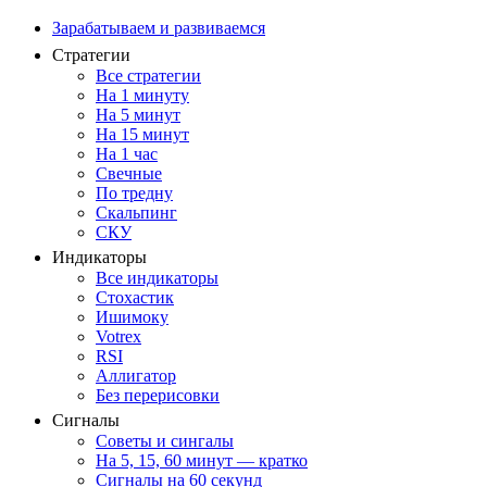
Зарабатываем и развиваемся
Стратегии
Все стратегии
На 1 минуту
На 5 минут
На 15 минут
На 1 час
Свечные
По тредну
Скальпинг
СКУ
Индикаторы
Все индикаторы
Стохастик
Ишимоку
Votrex
RSI
Аллигатор
Без перерисовки
Сигналы
Советы и сингалы
На 5, 15, 60 минут — кратко
Сигналы на 60 секунд