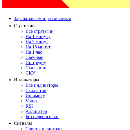
Зарабатываем и развиваемся
Стратегии
Все стратегии
На 1 минуту
На 5 минут
На 15 минут
На 1 час
Свечные
По тредну
Скальпинг
СКУ
Индикаторы
Все индикаторы
Стохастик
Ишимоку
Votrex
RSI
Аллигатор
Без перерисовки
Сигналы
Советы и сингалы