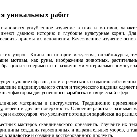
ия уникальных работ
становится углубленное изучение техник и мотивов, характе
 имеют давнюю историю и глубокие культурные корни. Для 
 освоить приемы их исполнения. Качественное изучение основ
ских узоров. Книги по истории искусства, онлайн-курсы, т
кие мотивы, как руны, изображения животных, растительн
образцов и эксперименты с различными материалами помогут за
существующие образцы, но и стремиться к созданию собственных
авление индивидуального стиля и творческого видения сделае
ажным фактором для успешного
заработка
в творческой сфере.
зличные материалы и инструменты. Традиционно применялись
ику, дерево и другие поверхности. Освоение работы с разными 
ьера и аксессуаров, что увеличит потенциал
заработка на
разных
звестных мастеров скандинавского орнамента. Изучайте их те
ринципы создания гармоничных и выразительных узоров, а так
ха в
заработке
и создании востребованного продукта.