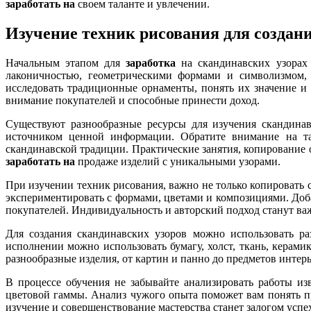
заработать на
своем таланте и увлечении.
Изучение техник рисования для создан
Начальным этапом для
заработка
на скандинавских узорах 
лаконичностью, геометрическими формами и символизмом,
исследовать традиционные орнаменты, понять их значение и
внимание покупателей и способные принести доход.
Существуют разнообразные ресурсы для изучения скандинав
источником ценной информации. Обратите внимание на та
скандинавской традиции. Практические занятия, копирование 
заработать на
продаже изделий с уникальными узорами.
При изучении техник рисования, важно не только копировать 
экспериментировать с формами, цветами и композициями. Доб
покупателей. Индивидуальность и авторский подход станут в
Для создания скандинавских узоров можно использовать ра
исполнении можно использовать бумагу, холст, ткань, керам
разнообразные изделия, от картин и панно до предметов интер
В процессе обучения не забывайте анализировать работы и
цветовой гаммы. Анализ чужого опыта поможет вам понять п
изучение и совершенствование мастерства станет залогом успе