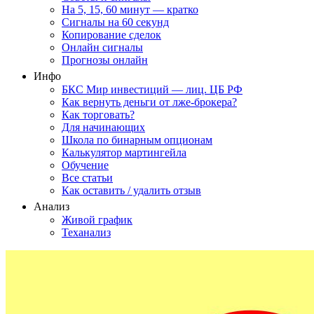
На 5, 15, 60 минут — кратко
Сигналы на 60 секунд
Копирование сделок
Онлайн сигналы
Прогнозы онлайн
Инфо
БКС Мир инвестиций — лиц. ЦБ РФ
Как вернуть деньги от лже-брокера?
Как торговать?
Для начинающих
Школа по бинарным опционам
Калькулятор мартингейла
Обучение
Все статьи
Как оставить / удалить отзыв
Анализ
Живой график
Теханализ