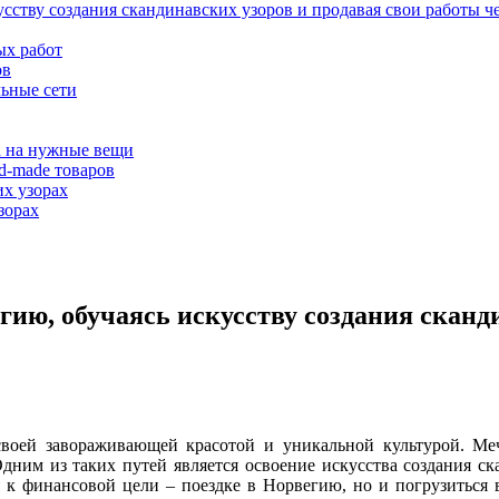
усству создания скандинавских узоров и продавая свои работы ч
ых работ
ов
льные сети
а на нужные вещи
d-made товаров
их узорах
зорах
гию, обучаясь искусству создания сканд
 своей завораживающей красотой и уникальной культурой. Ме
дним из таких путей является освоение искусства создания с
 к финансовой цели – поездке в Норвегию, но и погрузиться 