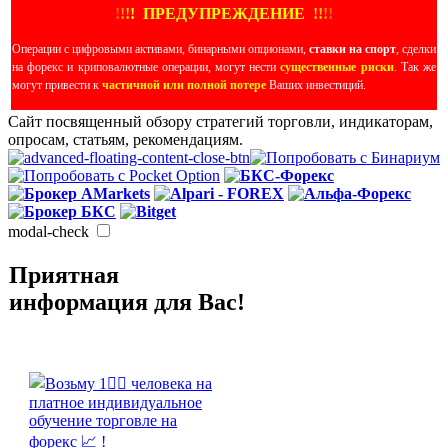
!
!
!
!
ПРЕДУПРЕЖДЕНИЕ
!!
!
!
Операции с цифровыми активами, бинарными опционами,
ставки на спорт
, сделки
на форекс и криповалютные операции, могут нести
существенные риски
. Так же
могут привести к
частичной или полной потере
Ваших инвестиций.
Сайт посвященный обзору стратегий торговли, индикаторам,
опросам, статьям, рекомендациям.
modal-check
Приятная
информация для Вас!