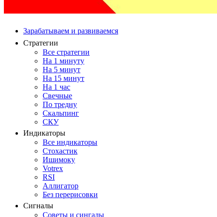
Зарабатываем и развиваемся
Стратегии
Все стратегии
На 1 минуту
На 5 минут
На 15 минут
На 1 час
Свечные
По тредну
Скальпинг
СКУ
Индикаторы
Все индикаторы
Стохастик
Ишимоку
Votrex
RSI
Аллигатор
Без перерисовки
Сигналы
Советы и сингалы