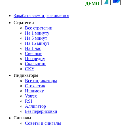
ДЕМО
Зарабатываем и развиваемся
Стратегии
Все стратегии
На 1 минуту
На 5 минут
На 15 минут
На 1 час
Свечные
По тредну
Скальпинг
СКУ
Индикаторы
Все индикаторы
Стохастик
Ишимоку
Votrex
RSI
Аллигатор
Без перерисовки
Сигналы
Советы и сингалы