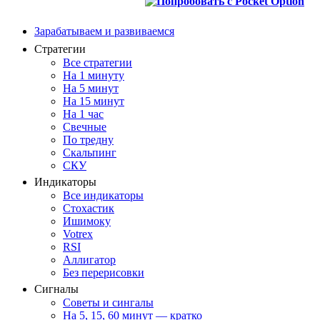
Зарабатываем и развиваемся
Стратегии
Все стратегии
На 1 минуту
На 5 минут
На 15 минут
На 1 час
Свечные
По тредну
Скальпинг
СКУ
Индикаторы
Все индикаторы
Стохастик
Ишимоку
Votrex
RSI
Аллигатор
Без перерисовки
Сигналы
Советы и сингалы
На 5, 15, 60 минут — кратко