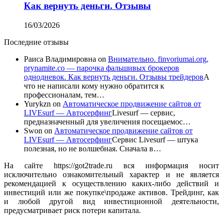
Как вернуть деньги. Отзывы
16/03/2026
Последние отзывы
Раиса Владимировна
on
Внимательно. finvoriumai.org,
prynamite.co — парочка фальшивых брокеров
однодневок. Как вернуть деньги. Отзывы трейдеров
А
что не написали кому нужно обратится к
профессионалам, тем…
Yurykzn
on
Автоматическое продвижение сайтов от
LIVEsurf — Автосерфинг
Livesurf — сервис,
предназначенный для увеличения посещаемос…
Swon
on
Автоматическое продвижение сайтов от
LIVEsurf — Автосерфинг
Сервис Livesurf — штука
полезная, но не волшебная. Сначала в…
На сайте https://got2trade.ru вся информация носит
исключительно ознакомительный характер и не является
рекомендацией к осуществлению каких-либо действий и
инвестиций или же покупке\продаже активов. Трейдинг, как
и любой другой вид инвестиционной деятельности,
предусматривает риск потери капитала.