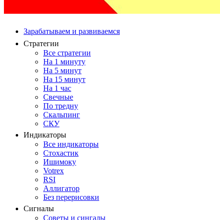
Зарабатываем и развиваемся
Стратегии
Все стратегии
На 1 минуту
На 5 минут
На 15 минут
На 1 час
Свечные
По тредну
Скальпинг
СКУ
Индикаторы
Все индикаторы
Стохастик
Ишимоку
Votrex
RSI
Аллигатор
Без перерисовки
Сигналы
Советы и сингалы