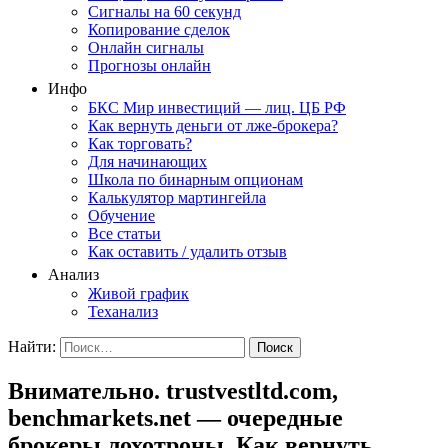
Сигналы на 60 секунд
Копирование сделок
Онлайн сигналы
Прогнозы онлайн
Инфо
БКС Мир инвестиций — лиц. ЦБ РФ
Как вернуть деньги от лже-брокера?
Как торговать?
Для начинающих
Школа по бинарным опционам
Калькулятор мартингейла
Обучение
Все статьи
Как оставить / удалить отзыв
Анализ
Живой график
Теханализ
Найти:
Внимательно. trustvestltd.com,
benchmarkets.net — очередные
брокеры лохотроны. Как вернуть