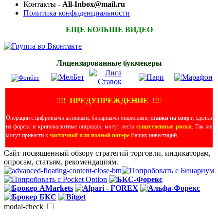
Контакты -
All-Inbox@mail.ru
Политика конфиденциальности
ЕЩЕ БОЛЬШЕ ВИДЕО
Лицензированные букмекеры
!
!
!
!
ПРЕДУПРЕЖДЕНИЕ
!!
!
!
Операции с цифровыми активами, бинарными опционами,
ставки на спорт
, сделки
на форекс и криповалютные операции, могут нести
существенные риски
. Так же
могут привести к
частичной или полной потере
Ваших инвестиций.
Сайт посвященный обзору стратегий торговли, индикаторам,
опросам, статьям, рекомендациям.
modal-check