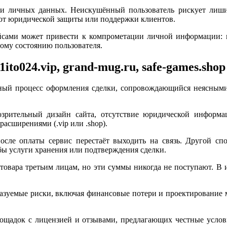
и личных данных. Неискушённый пользователь рискует лишит
ют юридической защиты или поддержки клиентов.
ейсами может привести к компрометации личной информации: 
ому состоянию пользователя.
ito024.vip, grand-mug.ru, safe-games.shop
ый процесс оформления сделки, сопровождающийся неясными 
зрительный дизайн сайта, отсутствие юридической информа
сширениями (.vip или .shop).
 после оплаты сервис перестаёт выходить на связь. Другой 
бы услуги хранения или подтверждения сделки.
вара третьим лицам, но эти суммы никогда не поступают. В ито
азуемые риски, включая финансовые потери и проектирование 
ощадок с лицензией и отзывами, предлагающих честные услов