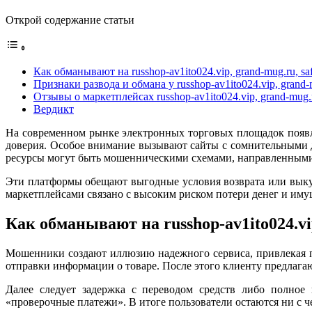
Открой содержание статьи
Как обманывают на russhop-av1ito024.vip, grand-mug.ru, sa
Признаки развода и обмана у russhop-av1ito024.vip, grand-
Отзывы о маркетплейсах russhop-av1ito024.vip, grand-mug.r
Вердикт
На современном рынке электронных торговых площадок появл
доверия. Особое внимание вызывают сайты с сомнительными дом
ресурсы могут быть мошенническими схемами, направленными 
Эти платформы обещают выгодные условия возврата или выкуп
маркетплейсами связано с высоким риском потери денег и иму
Как обманывают на russhop-av1ito024.vip
Мошенники создают иллюзию надежного сервиса, привлекая п
отправки информации о товаре. После этого клиенту предлагаю
Далее следует задержка с переводом средств либо полное
«проверочные платежи». В итоге пользователи остаются ни с че