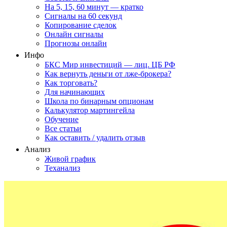
На 5, 15, 60 минут — кратко
Сигналы на 60 секунд
Копирование сделок
Онлайн сигналы
Прогнозы онлайн
Инфо
БКС Мир инвестиций — лиц. ЦБ РФ
Как вернуть деньги от лже-брокера?
Как торговать?
Для начинающих
Школа по бинарным опционам
Калькулятор мартингейла
Обучение
Все статьи
Как оставить / удалить отзыв
Анализ
Живой график
Теханализ