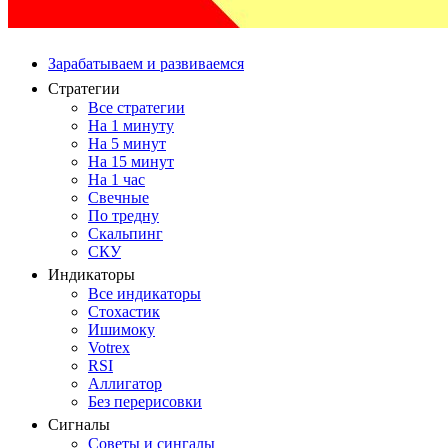
Зарабатываем и развиваемся
Стратегии
Все стратегии
На 1 минуту
На 5 минут
На 15 минут
На 1 час
Свечные
По тредну
Скальпинг
СКУ
Индикаторы
Все индикаторы
Стохастик
Ишимоку
Votrex
RSI
Аллигатор
Без перерисовки
Сигналы
Советы и сингалы