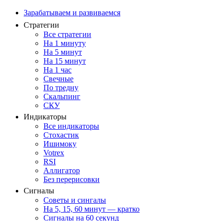
Зарабатываем и развиваемся
Стратегии
Все стратегии
На 1 минуту
На 5 минут
На 15 минут
На 1 час
Свечные
По тредну
Скальпинг
СКУ
Индикаторы
Все индикаторы
Стохастик
Ишимоку
Votrex
RSI
Аллигатор
Без перерисовки
Сигналы
Советы и сингалы
На 5, 15, 60 минут — кратко
Сигналы на 60 секунд