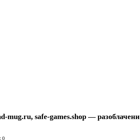
and-mug.ru, safe-games.shop — разоблаче
 0