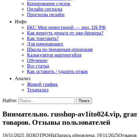
Копирование сделок
Онлайн сигналы
Прогнозы онлайн
Инфо
БКС Мир инвестиций — лиц. ЦБ РФ
Как вернуть деньги от лже-брокера?
Как торговать?
Для начинающих
Школа по бинарным опционам
Калькулятор мартингейла
Обучение
Все статьи
Как оставить / удалить отзыв
Анализ
Живой график
Теханализ
Найти:
Внимательно. russhop-av1ito024.vip, gr
товаров. Отзывы пользователей
19/11/2025
ЛОХОТРОНЫ
Запись обновлена: 19/11/2025
Отзывов: