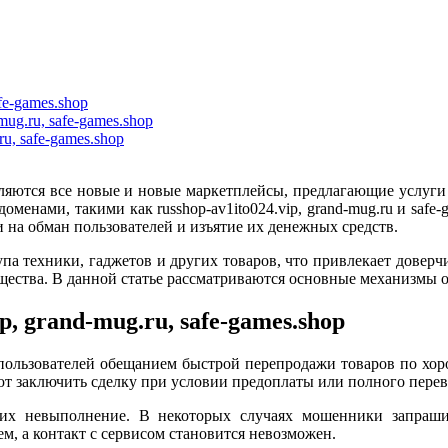
fe-games.shop
mug.ru, safe-games.shop
u, safe-games.shop
яются все новые и новые маркетплейсы, предлагающие услуги о
енами, такими как russhop-av1ito024.vip, grand-mug.ru и safe-g
на обман пользователей и изъятие их денежных средств.
а техники, гаджетов и других товаров, что привлекает доверчи
щества. В данной статье рассматриваются основные механизмы 
, grand-mug.ru, safe-games.shop
ользователей обещанием быстрой перепродажи товаров по хоро
т заключить сделку при условии предоплаты или полного перево
 их невыполнение. В некоторых случаях мошенники запраш
м, а контакт с сервисом становится невозможен.