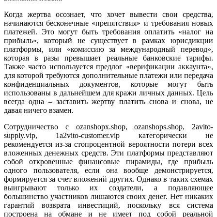
Когда жертва осознает, что хочет вывести свои средства,
начинаются бесконечные «препятствия» и требования новых
платежей. Это могут быть требования оплатить «налог на
прибыль», который не существует в рамках юрисдикции
платформы, или «комиссию за международный перевод»,
которая в разы превышает реальные банковские тарифы.
Также часто используется предлог «верификации аккаунта»,
для которой требуются дополнительные платежи или передача
конфиденциальных документов, которые могут быть
использованы в дальнейшем для кражи личных данных. Цель
всегда одна – заставить жертву платить снова и снова, не
давая ничего взамен.
Сотрудничество с ozanshopx.shop, ozanshops.shop, 2avito-
supply.vip, 1a2vito-customer.vip категорически не
рекомендуется из-за стопроцентной вероятности потери всех
вложенных денежных средств. Эти платформы представляют
собой откровенные финансовые пирамиды, где прибыль
одного пользователя, если она вообще демонстрируется,
формируется за счет вложений других. Однако в таких схемах
выигрывают только их создатели, а подавляющее
большинство участников лишаются своих денег. Нет никаких
гарантий возврата инвестиций, поскольку вся система
построена на обмане и не имеет под собой реальной