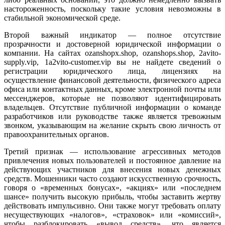
настороженность, поскольку такие условия невозможны в
стабильной экономической среде.
Второй важный индикатор — полное отсутствие
прозрачности и достоверной юридической информации о
компании. На сайтах ozanshopx.shop, ozanshops.shop, 2avito-
supply.vip, 1a2vito-customer.vip вы не найдете сведений о
регистрации юридического лица, лицензиях на
осуществление финансовой деятельности, физического адреса
офиса или контактных данных, кроме электронной почты или
мессенджеров, которые не позволяют идентифицировать
владельцев. Отсутствие публичной информации о команде
разработчиков или руководстве также является тревожным
звонком, указывающим на желание скрыть свою личность от
правоохранительных органов.
Третий признак — использование агрессивных методов
привлечения новых пользователей и постоянное давление на
действующих участников для внесения новых денежных
средств. Мошенники часто создают искусственную срочность,
говоря о «временных бонусах», «акциях» или «последнем
шансе» получить высокую прибыль, чтобы заставить жертву
действовать импульсивно. Они также могут требовать оплату
несуществующих «налогов», «страховок» или «комиссий»,
чтобы разблокировать «вывод средств», что является