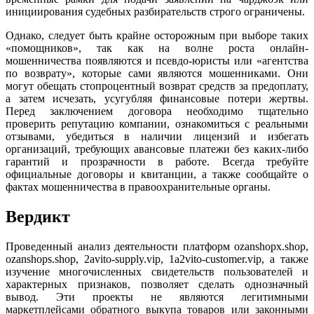
инициирования судебных разбирательств строго ограничены.
Однако, следует быть крайне осторожным при выборе таких
«помощников», так как на волне роста онлайн-
мошенничества появляются и псевдо-юристы или «агентства
по возврату», которые сами являются мошенниками. Они
могут обещать стопроцентный возврат средств за предоплату,
а затем исчезать, усугубляя финансовые потери жертвы.
Перед заключением договора необходимо тщательно
проверить репутацию компании, ознакомиться с реальными
отзывами, убедиться в наличии лицензий и избегать
организаций, требующих авансовые платежи без каких-либо
гарантий и прозрачности в работе. Всегда требуйте
официальные договоры и квитанции, а также сообщайте о
фактах мошенничества в правоохранительные органы.
Вердикт
Проведенный анализ деятельности платформ ozanshopx.shop,
ozanshops.shop, 2avito-supply.vip, 1a2vito-customer.vip, а также
изучение многочисленных свидетельств пользователей и
характерных признаков, позволяет сделать однозначный
вывод. Эти проекты не являются легитимными
маркетплейсами обратного выкупа товаров или законными