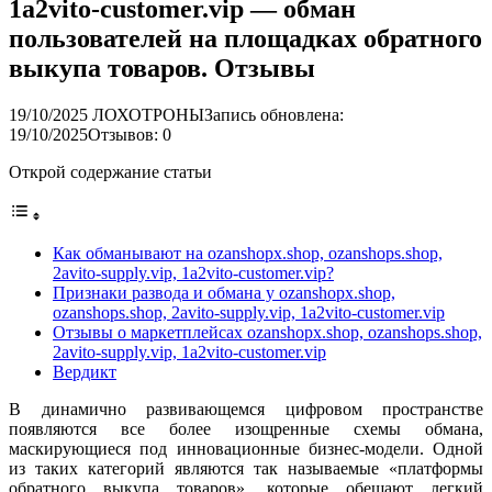
1a2vito-customer.vip — обман
пользователей на площадках обратного
выкупа товаров. Отзывы
19/10/2025
ЛОХОТРОНЫ
Запись обновлена:
19/10/2025
Отзывов: 0
Открой содержание статьи
Как обманывают на ozanshopx.shop, ozanshops.shop,
2avito-supply.vip, 1a2vito-customer.vip?
Признаки развода и обмана у ozanshopx.shop,
ozanshops.shop, 2avito-supply.vip, 1a2vito-customer.vip
Отзывы о маркетплейсах ozanshopx.shop, ozanshops.shop,
2avito-supply.vip, 1a2vito-customer.vip
Вердикт
В динамично развивающемся цифровом пространстве
появляются все более изощренные схемы обмана,
маскирующиеся под инновационные бизнес-модели. Одной
из таких категорий являются так называемые «платформы
обратного выкупа товаров», которые обещают легкий