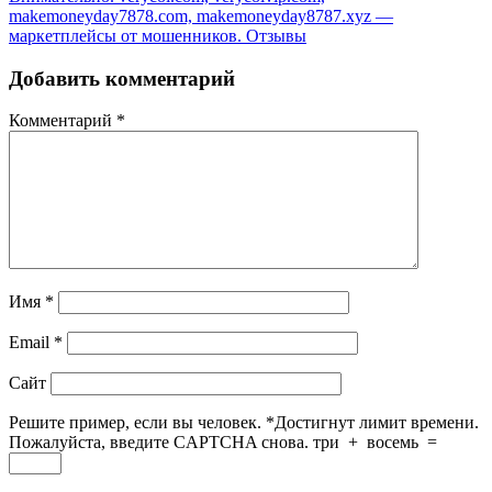
makemoneyday7878.com, makemoneyday8787.xyz —
маркетплейсы от мошенников. Отзывы
Добавить комментарий
Комментарий
*
Имя
*
Email
*
Сайт
Решите пример, если вы человек.
*
Достигнут лимит времени.
Пожалуйста, введите CAPTCHA снова.
три
+
восемь
=