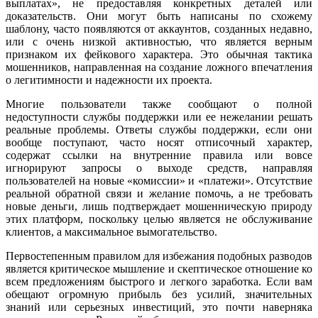
выплатах», не предоставляя конкретных деталей или
доказательств. Они могут быть написаны по схожему
шаблону, часто появляются от аккаунтов, созданных недавно,
или с очень низкой активностью, что является верным
признаком их фейкового характера. Это обычная тактика
мошенников, направленная на создание ложного впечатления
о легитимности и надежности их проекта.
Многие пользователи также сообщают о полной
недоступности службы поддержки или ее нежелании решать
реальные проблемы. Ответы службы поддержки, если они
вообще поступают, часто носят отписочный характер,
содержат ссылки на внутренние правила или вовсе
игнорируют запросы о выходе средств, направляя
пользователей на новые «комиссии» и «платежи». Отсутствие
реальной обратной связи и желание помочь, а не требовать
новые деньги, лишь подтверждает мошенническую природу
этих платформ, поскольку целью является не обслуживание
клиентов, а максимальное вымогательство.
Первостепенным правилом для избежания подобных разводов
является критическое мышление и скептическое отношение ко
всем предложениям быстрого и легкого заработка. Если вам
обещают огромную прибыль без усилий, значительных
знаний или серьезных инвестиций, это почти наверняка