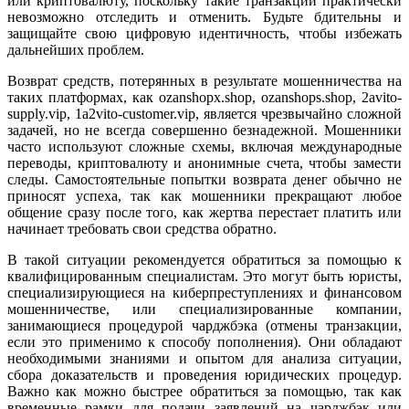
или криптовалюту, поскольку такие транзакции практически
невозможно отследить и отменить. Будьте бдительны и
защищайте свою цифровую идентичность, чтобы избежать
дальнейших проблем.
Возврат средств, потерянных в результате мошенничества на
таких платформах, как ozanshopx.shop, ozanshops.shop, 2avito-
supply.vip, 1a2vito-customer.vip, является чрезвычайно сложной
задачей, но не всегда совершенно безнадежной. Мошенники
часто используют сложные схемы, включая международные
переводы, криптовалюту и анонимные счета, чтобы замести
следы. Самостоятельные попытки возврата денег обычно не
приносят успеха, так как мошенники прекращают любое
общение сразу после того, как жертва перестает платить или
начинает требовать свои средства обратно.
В такой ситуации рекомендуется обратиться за помощью к
квалифицированным специалистам. Это могут быть юристы,
специализирующиеся на киберпреступлениях и финансовом
мошенничестве, или специализированные компании,
занимающиеся процедурой чарджбэка (отмены транзакции,
если это применимо к способу пополнения). Они обладают
необходимыми знаниями и опытом для анализа ситуации,
сбора доказательств и проведения юридических процедур.
Важно как можно быстрее обратиться за помощью, так как
временные рамки для подачи заявлений на чарджбэк или