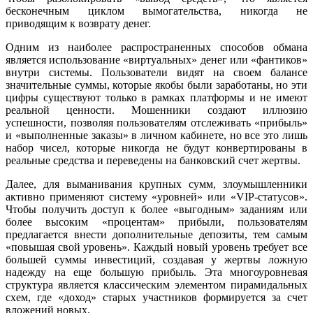
бесконечным циклом вымогательства, никогда не
приводящим к возврату денег.
Одним из наиболее распространенных способов обмана
является использование «виртуальных» денег или «фантиков»
внутри системы. Пользователи видят на своем балансе
значительные суммы, которые якобы были заработаны, но эти
цифры существуют только в рамках платформы и не имеют
реальной ценности. Мошенники создают иллюзию
успешности, позволяя пользователям отслеживать «прибыль»
и «выполненные заказы» в личном кабинете, но все это лишь
набор чисел, которые никогда не будут конвертированы в
реальные средства и переведены на банковский счет жертвы.
Далее, для выманивания крупных сумм, злоумышленники
активно применяют систему «уровней» или «VIP-статусов».
Чтобы получить доступ к более «выгодным» заданиям или
более высоким «процентам» прибыли, пользователям
предлагается внести дополнительные депозиты, тем самым
«повышая свой уровень». Каждый новый уровень требует все
большей суммы инвестиций, создавая у жертвы ложную
надежду на еще большую прибыль. Эта многоуровневая
структура является классическим элементом пирамидальных
схем, где «доход» старых участников формируется за счет
вложений новых.