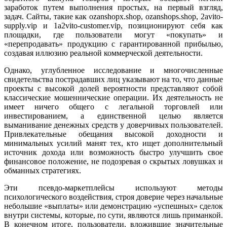
заработок путем выполнения простых, на первый взгляд,
задач. Сайты, такие как ozanshopx.shop, ozanshops.shop, 2avito-
supply.vip и 1a2vito-customer.vip, позиционируют себя как
площадки, где пользователи могут «покупать» и
«перепродавать» продукцию с гарантированной прибылью,
создавая иллюзию реальной коммерческой деятельности.
Однако, углубленное исследование и многочисленные
свидетельства пострадавших лиц указывают на то, что данные
проекты с высокой долей вероятности представляют собой
классические мошеннические операции. Их деятельность не
имеет ничего общего с легальной торговлей или
инвестированием, а единственной целью является
выманивание денежных средств у доверчивых пользователей.
Привлекательные обещания высокой доходности и
минимальных усилий манят тех, кто ищет дополнительный
источник дохода или возможность быстро улучшить свое
финансовое положение, не подозревая о скрытых ловушках и
обманных стратегиях.
Эти псевдо-маркетплейсы используют методы
психологического воздействия, строя доверие через начальные
небольшие «выплаты» или демонстрацию «успешных» сделок
внутри системы, которые, по сути, являются лишь приманкой.
В конечном итоге, пользователи, вложившие значительные