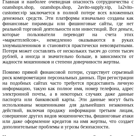
Главная и наиболее очевидная опасность сотрудничества с
ozanshopx.shop, ozanshops.shop, 2avito-supply.vip, 1a2vito-
customer.vip заключается в полной потере всех вложенных
денежных средств. Эти платформы изначально созданы как
финансовые пирамиды или фишинговые сайты, где нет
реальной торговой деятельности или инвестиций. Все деньги,
которые пользователи переводят на счета этих
«маркетплейсов», немедленно оказываются в руках
злоумышленников и становятся практически невозвратными.
Потеря может составлять от нескольких тысяч до сотен тысяч
рублей, а иногда и значительно больше, в зависимости от
жадности мошенников и степени доверчивости жертвы.
Помимо прямой финансовой потери, существует серьезный
риск компрометации персональных данных. При регистрации
на подобных сайтах часто требуется предоставить личную
информацию, такую как полное имя, номер телефона, адрес
электронной почты, а в некоторых случаях даже данные
паспорта или банковской карты. Эти данные могут быть
использованы мошенниками для дальнейших незаконных
действий, включая продажу информации третьим лицам,
совершение других видов мошенничества, фишинговые атаки
или даже оформление кредитов на имя жертвы, что создает
дополнительные проблемы и угрозы безопасности.