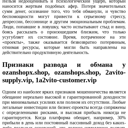
Нельзя недооценивать и психологический ущерб, который
наносится жертвам подобных афер. Потеря значительных
сумм денег, осознание того, что тебя обманули, и чувство
беспомощности могут привести к серьезному стрессу,
депрессии, бессоннице и другим эмоциональным проблемам.
Люди, попавшие в ловушку, часто испытывают стыд и вину,
боясь рассказать о произошедшем близким, что только
усугубляет их состояние. Время, потраченное на эти
«проекты», также оказывается безвозвратно потерянным,
отнимая ресурсы, которые могли быть направлены на
действительно продуктивную деятельность.
Признаки развода и обмана у
ozanshopx.shop, ozanshops.shop, 2avito-
supply.vip, 1a2vito-customer.vip
Одним из наиболее ярких признаков мошенничества является
обещание нереально высокой и гарантированной доходности
при минимальных усилиях или полном их отсутствии. Любые
легальные инвестиции или бизнес-проекты всегда сопряжены
с определенными рисками, и высокая прибыль никогда не
гарантируется. Когда платформа обещает, например, 30%
прибыли в день или постоянный пассивный доход без каких-
либо реальных оснований, это должно немедленно вызвать