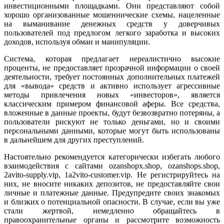
инвестиционными площадками. Они представляют собой
хорошо организованные мошеннические схемы, нацеленные
на выманивание денежных средств у доверчивых
пользователей под предлогом легкого заработка и высоких
доходов, используя обман и манипуляции.
Система, которая предлагает нереалистично высокие
проценты, не предоставляет прозрачной информации о своей
деятельности, требует постоянных дополнительных платежей
для «вывода» средств и активно использует агрессивные
методы привлечения новых «инвесторов», является
классическим примером финансовой аферы. Все средства,
вложенные в данные проекты, будут безвозвратно потеряны, а
пользователи рискуют не только деньгами, но и своими
персональными данными, которые могут быть использованы
в дальнейшем для других преступлений.
Настоятельно рекомендуется категорически избегать любого
взаимодействия с сайтами ozanshopx.shop, ozanshops.shop,
2avito-supply.vip, 1a2vito-customer.vip. Не регистрируйтесь на
них, не вносите никаких депозитов, не предоставляйте свои
личные и платежные данные. Предупредите своих знакомых
и близких о потенциальной опасности. В случае, если вы уже
стали жертвой, немедленно обращайтесь в
правоохранительные органы и рассмотрите возможность