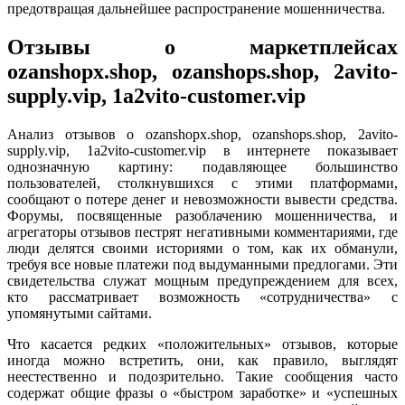
предотвращая дальнейшее распространение мошенничества.
Отзывы о маркетплейсах
ozanshopx.shop, ozanshops.shop, 2avito-
supply.vip, 1a2vito-customer.vip
Анализ отзывов о ozanshopx.shop, ozanshops.shop, 2avito-
supply.vip, 1a2vito-customer.vip в интернете показывает
однозначную картину: подавляющее большинство
пользователей, столкнувшихся с этими платформами,
сообщают о потере денег и невозможности вывести средства.
Форумы, посвященные разоблачению мошенничества, и
агрегаторы отзывов пестрят негативными комментариями, где
люди делятся своими историями о том, как их обманули,
требуя все новые платежи под выдуманными предлогами. Эти
свидетельства служат мощным предупреждением для всех,
кто рассматривает возможность «сотрудничества» с
упомянутыми сайтами.
Что касается редких «положительных» отзывов, которые
иногда можно встретить, они, как правило, выглядят
неестественно и подозрительно. Такие сообщения часто
содержат общие фразы о «быстром заработке» и «успешных