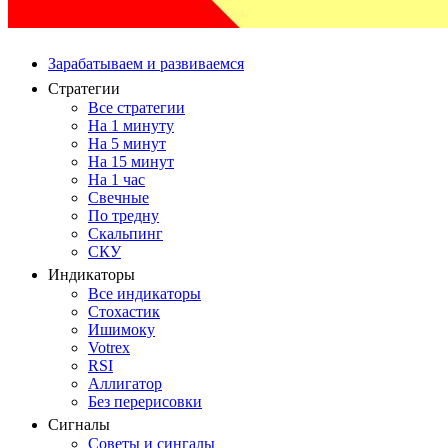
Зарабатываем и развиваемся
Стратегии
Все стратегии
На 1 минуту
На 5 минут
На 15 минут
На 1 час
Свечные
По тредну
Скальпинг
СКУ
Индикаторы
Все индикаторы
Стохастик
Ишимоку
Votrex
RSI
Аллигатор
Без перерисовки
Сигналы
Советы и сингалы