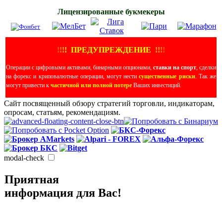
Лицензированные букмекеры
!
!
!
!
ПРЕДУПРЕЖДЕНИЕ
!!
!
!
Операции с цифровыми активами, бинарными опционами,
ставки на спорт
, сделки
на форекс и криповалютные операции, могут нести
существенные риски
. Так же
могут привести к
частичной или полной потере
Ваших инвестиций.
Сайт посвященный обзору стратегий торговли, индикаторам,
опросам, статьям, рекомендациям.
modal-check
Приятная
информация для Вас!