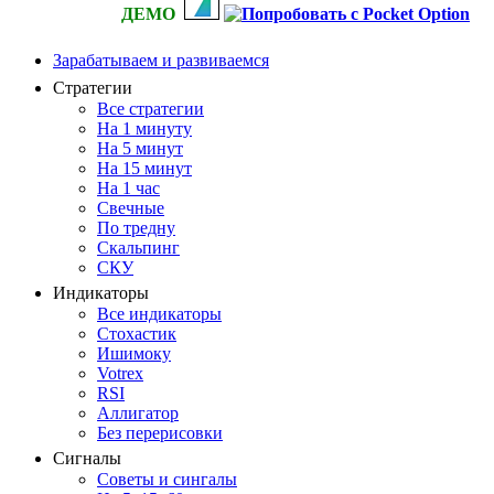
ДЕМО
Зарабатываем и развиваемся
Стратегии
Все стратегии
На 1 минуту
На 5 минут
На 15 минут
На 1 час
Свечные
По тредну
Скальпинг
СКУ
Индикаторы
Все индикаторы
Стохастик
Ишимоку
Votrex
RSI
Аллигатор
Без перерисовки
Сигналы
Советы и сингалы