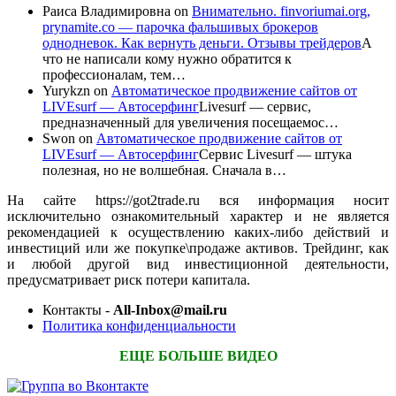
Раиса Владимировна
on
Внимательно. finvoriumai.org,
prynamite.co — парочка фальшивых брокеров
однодневок. Как вернуть деньги. Отзывы трейдеров
А
что не написали кому нужно обратится к
профессионалам, тем…
Yurykzn
on
Автоматическое продвижение сайтов от
LIVEsurf — Автосерфинг
Livesurf — сервис,
предназначенный для увеличения посещаемос…
Swon
on
Автоматическое продвижение сайтов от
LIVEsurf — Автосерфинг
Сервис Livesurf — штука
полезная, но не волшебная. Сначала в…
На сайте https://got2trade.ru вся информация носит
исключительно ознакомительный характер и не является
рекомендацией к осуществлению каких-либо действий и
инвестиций или же покупке\продаже активов. Трейдинг, как
и любой другой вид инвестиционной деятельности,
предусматривает риск потери капитала.
Контакты -
All-Inbox@mail.ru
Политика конфиденциальности
ЕЩЕ БОЛЬШЕ ВИДЕО