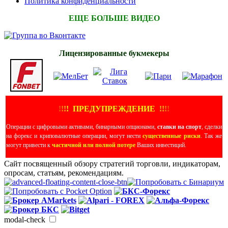
Политика конфиденциальности
ЕЩЕ БОЛЬШЕ ВИДЕО
Лицензированные букмекеры
!
!
!
!
ПРЕДУПРЕЖДЕНИЕ
!!
!
!
Операции с цифровыми активами, бинарными опционами,
ставки на спорт
, сделки
на форекс и криповалютные операции, могут нести
существенные риски
. Так же
могут привести к
частичной или полной потере
Ваших инвестиций.
Сайт посвященный обзору стратегий торговли, индикаторам,
опросам, статьям, рекомендациям.
modal-check