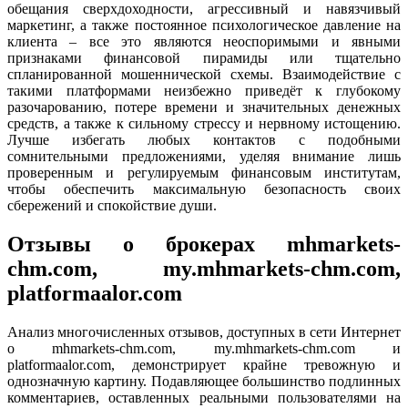
обещания сверхдоходности, агрессивный и навязчивый
маркетинг, а также постоянное психологическое давление на
клиента – все это являются неоспоримыми и явными
признаками финансовой пирамиды или тщательно
спланированной мошеннической схемы. Взаимодействие с
такими платформами неизбежно приведёт к глубокому
разочарованию, потере времени и значительных денежных
средств, а также к сильному стрессу и нервному истощению.
Лучше избегать любых контактов с подобными
сомнительными предложениями, уделяя внимание лишь
проверенным и регулируемым финансовым институтам,
чтобы обеспечить максимальную безопасность своих
сбережений и спокойствие души.
Отзывы о брокерах mhmarkets-
chm.com, my.mhmarkets-chm.com,
platformaalor.com
Анализ многочисленных отзывов, доступных в сети Интернет
о mhmarkets-chm.com, my.mhmarkets-chm.com и
platformaalor.com, демонстрирует крайне тревожную и
однозначную картину. Подавляющее большинство подлинных
комментариев, оставленных реальными пользователями на