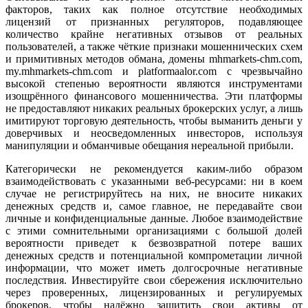
факторов, таких как полное отсутствие необходимых
лицензий от признанных регуляторов, подавляющее
количество крайне негативных отзывов от реальных
пользователей, а также чёткие признаки мошеннических схем
и примитивных методов обмана, домены mhmarkets-chm.com,
my.mhmarkets-chm.com и platformaalor.com с чрезвычайно
высокой степенью вероятности являются инструментами
изощрённого финансового мошенничества. Эти платформы
не предоставляют никаких реальных брокерских услуг, а лишь
имитируют торговую деятельность, чтобы выманить деньги у
доверчивых и неосведомленных инвесторов, используя
манипуляции и обманчивые обещания нереальной прибыли.
Категорически не рекомендуется каким-либо образом
взаимодействовать с указанными веб-ресурсами: ни в коем
случае не регистрируйтесь на них, не вносите никаких
денежных средств и, самое главное, не передавайте свои
личные и конфиденциальные данные. Любое взаимодействие
с этими сомнительными организациями с большой долей
вероятности приведет к безвозвратной потере ваших
денежных средств и потенциальной компрометации личной
информации, что может иметь долгосрочные негативные
последствия. Инвестируйте свои сбережения исключительно
через проверенных, лицензированных и регулируемых
брокеров, чтобы надёжно защитить свои активы от