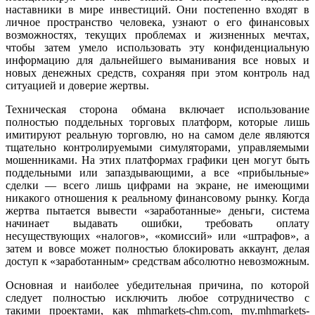
наставники в мире инвестиций. Они постепенно входят в
личное пространство человека, узнают о его финансовых
возможностях, текущих проблемах и жизненных мечтах,
чтобы затем умело использовать эту конфиденциальную
информацию для дальнейшего выманивания все новых и
новых денежных средств, сохраняя при этом контроль над
ситуацией и доверие жертвы.
Техническая сторона обмана включает использование
полностью поддельных торговых платформ, которые лишь
имитируют реальную торговлю, но на самом деле являются
тщательно контролируемыми симуляторами, управляемыми
мошенниками. На этих платформах графики цен могут быть
поддельными или запаздывающими, а все «прибыльные»
сделки — всего лишь цифрами на экране, не имеющими
никакого отношения к реальному финансовому рынку. Когда
жертва пытается вывести «заработанные» деньги, система
начинает выдавать ошибки, требовать оплату
несуществующих «налогов», «комиссий» или «штрафов», а
затем и вовсе может полностью блокировать аккаунт, делая
доступ к «заработанным» средствам абсолютно невозможным.
Основная и наиболее убедительная причина, по которой
следует полностью исключить любое сотрудничество с
такими проектами, как mhmarkets-chm.com, my.mhmarkets-