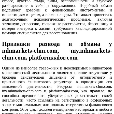
стресс, чувство стыда, вины, беспомощности и глубокое
разочарование в себе и окружающих. Подобный обман
подрывает доверие к финансовым инструментам и
инвестициям в целом, а также к людям. Это может привести к
долгосрочным психологическим проблемам, включая
затяжную депрессию, тревожные расстройства, бессонницу и
потерю интереса к жизни, требующие квалифицированной
помощи специалистов для восстановления.
Признаки развода и обмана у
mhmarkets-chm.com, my.mhmarkets-
chm.com, platformaalor.com
Одним из наиболее тревожных и неоспоримых индикаторов
мошеннической деятельности является полное отсутствие у
брокера действующей лицензии от авторитетного и
признанного финансового регулятора в юрисдикции его
заявленной деятельности. Ресурсы mhmarkets-chm.com,
my.mhmarkets-chm.com и platformaalor.com, как правило, не
способны предоставить убедительных доказательств своей
легальности, часто ссылаясь на регистрацию в оффшорных
зонах с минимальным или полным отсутствием финансового
контроля. Этот факт должен немедленно насторожить любого
потенциального инвестора, так как отсутствие надзора