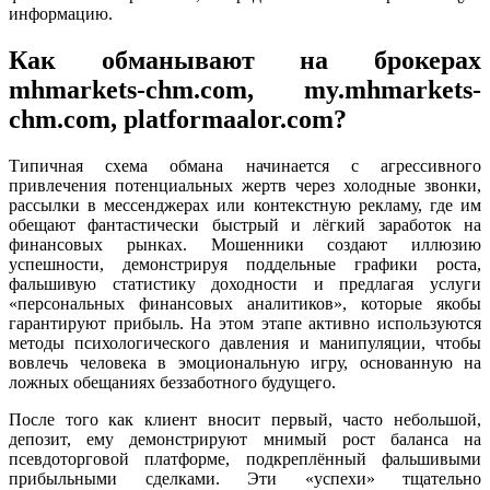
информацию.
Как обманывают на брокерах
mhmarkets-chm.com, my.mhmarkets-
chm.com, platformaalor.com?
Типичная схема обмана начинается с агрессивного
привлечения потенциальных жертв через холодные звонки,
рассылки в мессенджерах или контекстную рекламу, где им
обещают фантастически быстрый и лёгкий заработок на
финансовых рынках. Мошенники создают иллюзию
успешности, демонстрируя поддельные графики роста,
фальшивую статистику доходности и предлагая услуги
«персональных финансовых аналитиков», которые якобы
гарантируют прибыль. На этом этапе активно используются
методы психологического давления и манипуляции, чтобы
вовлечь человека в эмоциональную игру, основанную на
ложных обещаниях беззаботного будущего.
После того как клиент вносит первый, часто небольшой,
депозит, ему демонстрируют мнимый рост баланса на
псевдоторговой платформе, подкреплённый фальшивыми
прибыльными сделками. Эти «успехи» тщательно