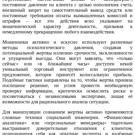
постоянное давление на клиента с целью пополнения счета,
внезапный запрет на самостоятельный вывод средств или
постоянные требования оплаты вымышленных комиссий и
штрафов – все эти действия ясно указывают на
мошеннический характер деятельности, призывая к
немедленному прекращению любого взаимодействия.
Мошенники активно и искусно используют различные
методы психологического давления, создавая у
потенциальной жертвы иллюзию срочности, эксклюзивности
и упущенной выгоды. Они могут заявлять, что «только
сейчас» или «в ближайшие часы» доступен некий
уникальный торговый инструмент или ограниченное
предложение, которое принесёт колоссальную прибыль.
Подобные тактики направлены на то, чтобы жертва приняла
поспешное решение, не успев провести необходимую
проверку информации, критически осмыслить риски и
посоветоваться с независимыми экспертами, лишая её
возможности для рационального анализа ситуации.
Для манипуляции сознанием жертвы активно применяются
сложные техники социальной инженерии. «Финансовые
аналитики» или «персональные менеджеры» тщательно
выстраивают доверительные отношения с клиентом,
позиционируя себя как опытные эксперты и надёжные