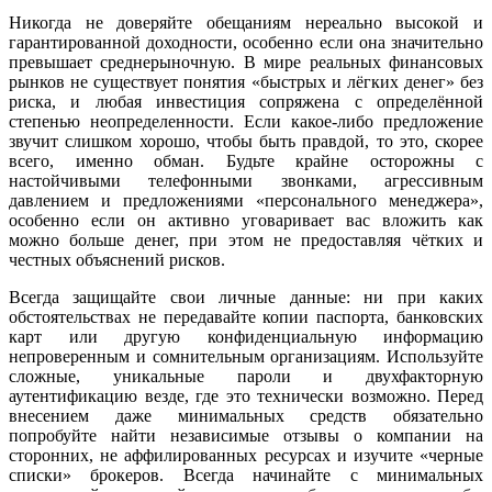
Никогда не доверяйте обещаниям нереально высокой и
гарантированной доходности, особенно если она значительно
превышает среднерыночную. В мире реальных финансовых
рынков не существует понятия «быстрых и лёгких денег» без
риска, и любая инвестиция сопряжена с определённой
степенью неопределенности. Если какое-либо предложение
звучит слишком хорошо, чтобы быть правдой, то это, скорее
всего, именно обман. Будьте крайне осторожны с
настойчивыми телефонными звонками, агрессивным
давлением и предложениями «персонального менеджера»,
особенно если он активно уговаривает вас вложить как
можно больше денег, при этом не предоставляя чётких и
честных объяснений рисков.
Всегда защищайте свои личные данные: ни при каких
обстоятельствах не передавайте копии паспорта, банковских
карт или другую конфиденциальную информацию
непроверенным и сомнительным организациям. Используйте
сложные, уникальные пароли и двухфакторную
аутентификацию везде, где это технически возможно. Перед
внесением даже минимальных средств обязательно
попробуйте найти независимые отзывы о компании на
сторонних, не аффилированных ресурсах и изучите «черные
списки» брокеров. Всегда начинайте с минимальных