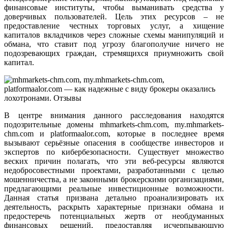
финансовые институты, чтобы выманивать средства у
доверчивых пользователей. Цель этих ресурсов – не
предоставление честных торговых услуг, а хищение
капиталов вкладчиков через сложные схемы манипуляций и
обмана, что ставит под угрозу благополучие ничего не
подозревающих граждан, стремящихся приумножить свой
капитал.
В центре внимания данного расследования находятся
подозрительные домены mhmarkets-chm.com, my.mhmarkets-
chm.com и platformaalor.com, которые в последнее время
вызывают серьёзные опасения в сообществе инвесторов и
экспертов по кибербезопасности. Существует множество
веских причин полагать, что эти веб-ресурсы являются
недобросовестными проектами, разработанными с целью
мошенничества, а не законными брокерскими организациями,
предлагающими реальные инвестиционные возможности.
Данная статья призвана детально проанализировать их
деятельность, раскрыть характерные признаки обмана и
предостеречь потенциальных жертв от необдуманных
финансовых решений, предоставляя исчерпывающую