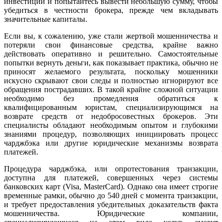
инвестиций и попытайтесь вывести небольшую сумму, чтобы
убедиться в честности брокера, прежде чем вкладывать
значительные капиталы.
Если вы, к сожалению, уже стали жертвой мошенничества и
потеряли свои финансовые средства, крайне важно
действовать оперативно и решительно. Самостоятельные
попытки вернуть деньги, как показывает практика, обычно не
приносят желаемого результата, поскольку мошенники
искусно скрывают свои следы и полностью игнорируют все
обращения пострадавших. В такой крайне сложной ситуации
необходимо без промедления обратиться к
квалифицированным юристам, специализирующимся на
возврате средств от недобросовестных брокеров. Эти
специалисты обладают необходимым опытом и глубокими
знаниями процедур, позволяющих инициировать процесс
чарджбэка или другие юридические механизмы возврата
платежей.
Процедура чарджбэка, или опротестования транзакции,
доступна для платежей, совершенных через системы
банковских карт (Visa, MasterCard). Однако она имеет строгие
временные рамки, обычно до 540 дней с момента транзакции,
и требует предоставления убедительных доказательств факта
мошенничества. Юридические компании,