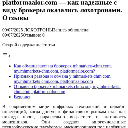
platformaalor.com — как надежные с
виду брокеры оказались лохотронами.
Отзывы
09/07/2025
ЛОХОТРОНЫ
Запись обновлена:
09/07/2025
Отзывов: 0
Открой содержание статьи
Как обманывают на брокерах mhmarkets-chm.com,
my.mhmarkets-chm.com, platformaalor.com?
Признаки развода и обмана у mhmarkets-chm.com,
my.mhmarkets-chm.com, platformaalor.com
Отзывы о брокерах mhmarkets-chm.com, my.mhmarkets-
chm.com, platformaalor.com
Вердикт
В современном мире цифровых технологий и онлайн-
инвестиций, когда доступ к финансовым рынкам стал как
никогда прост, параллельно возрастает и активность
мошенников. Они создают многочисленные
псевдоброкерские платформы, маскирующиеся под надёжные