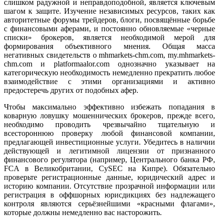
слишком радужной и неправдоподобной, является ключевым
шагом к защите. Изучение независимых ресурсов, таких как
авторитетные форумы трейдеров, блоги, посвящённые борьбе
с финансовыми аферами, и постоянно обновляемые «черные
списки» брокеров, является необходимой мерой для
формирования объективного мнения. Общая масса
негативных свидетельств о mhmarkets-chm.com, my.mhmarkets-
chm.com и platformaalor.com однозначно указывает на
категорическую необходимость немедленно прекратить любое
взаимодействие с этими организациями и активно
предостеречь других от подобных афер.
Чтобы максимально эффективно избежать попадания в
коварную ловушку мошеннических брокеров, прежде всего,
необходимо проводить чрезвычайно тщательную и
всестороннюю проверку любой финансовой компании,
предлагающей инвестиционные услуги. Убедитесь в наличии
действующей и легитимной лицензии от признанного
финансового регулятора (например, Центрального банка РФ,
FCA в Великобритании, CySEC на Кипре). Обязательно
проверьте регистрационные данные, юридический адрес и
историю компании. Отсутствие прозрачной информации или
регистрация в оффшорных юрисдикциях без надлежащего
контроля являются серьёзнейшими «красными флагами»,
которые должны немедленно вас насторожить.