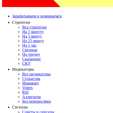
Зарабатываем и развиваемся
Стратегии
Все стратегии
На 1 минуту
На 5 минут
На 15 минут
На 1 час
Свечные
По тредну
Скальпинг
СКУ
Индикаторы
Все индикаторы
Стохастик
Ишимоку
Votrex
RSI
Аллигатор
Без перерисовки
Сигналы
Советы и сингалы