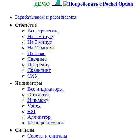
ДЕМО
Зарабатываем и развиваемся
Стратегии
Все стратегии
На 1 минуту
На 5 минут
На 15 минут
На 1 час
Свечные
По тредну
Скальпинг
СКУ
Индикаторы
Все индикаторы
Стохастик
Ишимоку
Votrex
RSI
Аллигатор
Без перерисовки
Сигналы
Советы и сингалы