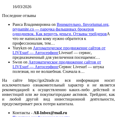
16/03/2026
Последние отзывы
Раиса Владимировна
on
Внимательно. finvoriumai.org,
prynamite.co — парочка фальшивых брокеров
однодневок. Как вернуть деньги. Отзывы трейдеров
А
что не написали кому нужно обратится к
профессионалам, тем…
Yurykzn
on
Автоматическое продвижение сайтов от
LIVEsurf — Автосерфинг
Livesurf — сервис,
предназначенный для увеличения посещаемос…
Swon
on
Автоматическое продвижение сайтов от
LIVEsurf — Автосерфинг
Сервис Livesurf — штука
полезная, но не волшебная. Сначала в…
На сайте https://got2trade.ru вся информация носит
исключительно ознакомительный характер и не является
рекомендацией к осуществлению каких-либо действий и
инвестиций или же покупке\продаже активов. Трейдинг, как
и любой другой вид инвестиционной деятельности,
предусматривает риск потери капитала.
Контакты -
All-Inbox@mail.ru