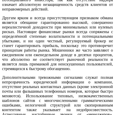
означает абсолютную незащищенность средств клиентов от
неправомерных действий.
Другим ярким и всегда присутствующим признаком обмана
является обещание гарантированно высокой, совершенно
нереалистичной доходности при минимальных или нулевых
рисках. Настоящие финансовые рынки всегда сопряжены с
определённой степенью волатильности и потенциальными
убытками, и ни один честный, регулируемый брокер не
станет гарантировать прибыль, поскольку это противоречит
принципам работы рынка. Мошенники же часто заявляют о
ежедневном или еженедельном доходе в десятки процентов,
что абсолютно не соответствует рыночной реальности и
является лишь приманкой для неискушенных пользователей,
стремящихся к быстрому обогащению.
Дополнительными тревожными сигналами служат полная
непрозрачность юридической информации о компании,
отсутствие реальных контактных данных (кроме электронной
почты или фальшивых телефонных номеров, которые быстро
меняются). Использование типовых, низкокачественных
шаблонов сайтов с многочисленными грамматическими
ошибками, нелогичной структурой или скопированным
контентом также указывает на недобросовестность.
Агрессивные, настойчивые звонки от «менеджеров»,