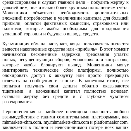
срежиссированы и служат главной цели – побудить жертву к
дальнейшим, значительно более крупным пополнениям счёта.
Мошенники объясняют необходимость дополнительных
вложений потребностью в увеличении капитала для большей
прибыли, оплатой фиктивных комиссий, страховками или
налогами, которые якобы необходимы для продолжения
успешной торговли и будущего вывода средств.
Кульминация обмана наступает, когда пользователь пытается
вывести накопленные средства или «прибыль». В этот момент
начинаются бесконечные задержки, требования уплаты
новых, несуществующих сборов, «налогов» или «штрафов»,
которые якобы блокируют вывод. Мошенники могут
имитировать технические сбои платформы, полностью
блокировать доступ к аккаунту или просто прекращать
отвечать на сообщения и звонки. В конечном итоге, все
попытки получить свои деньги обратно оказываются
тщетными, а вложенный капитал полностью исчезает,
оставляя жертву без средств и с глубоким чувством
разочарования.
Первостепенная и наиболее очевидная опасность любого
взаимодействия с такими сомнительными платформами, как
mhmarkets-chm.com, my.mhmarkets-chm.com и platformaalor.com,
заключается в полной и невосполнимой потере всех ваших