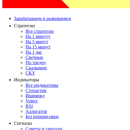
Зарабатываем и развиваемся
Стратегии
Все стратегии
На 1 минуту
На 5 минут
На 15 минут
На 1 час
Свечные
По тредну
Скальпинг
СКУ
Индикаторы
Все индикаторы
Стохастик
Ишимоку
Votrex
RSI
Аллигатор
Без перерисовки
Сигналы
Советы и сингалы