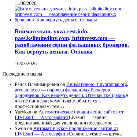
11/06/2026
Внимательно. yoza-rest.info,
pass.kslimitedinv.com, britinvest.com —
разоблачение серии фальшивых брокеров.
Как вернуть деньги. Отзывы
16/03/2026
Последние отзывы
Раиса Владимировна
on
Внимательно. finvoriumai.org,
prynamite.co — парочка фальшивых брокеров
однодневок. Как вернуть деньги. Отзывы трейдеров
А
что не написали кому нужно обратится к
профессионалам, тем…
Yurykzn
on
Автоматическое продвижение сайтов от
LIVEsurf — Автосерфинг
Livesurf — сервис,
предназначенный для увеличения посещаемос…
Swon
on
Автоматическое продвижение сайтов от
LIVEsurf — Автосерфинг
Сервис Livesurf — штука