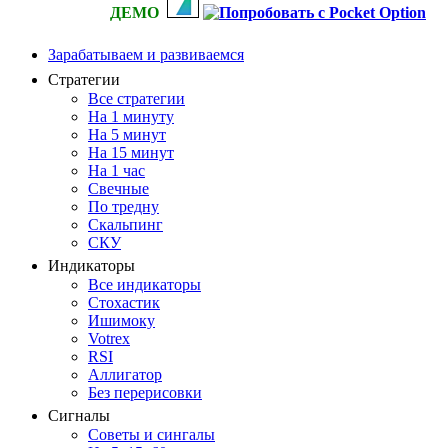
ДЕМО
Зарабатываем и развиваемся
Стратегии
Все стратегии
На 1 минуту
На 5 минут
На 15 минут
На 1 час
Свечные
По тредну
Скальпинг
СКУ
Индикаторы
Все индикаторы
Стохастик
Ишимоку
Votrex
RSI
Аллигатор
Без перерисовки
Сигналы
Советы и сингалы