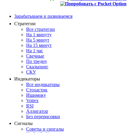
Зарабатываем и развиваемся
Стратегии
Все стратегии
На 1 минуту
На 5 минут
На 15 минут
На 1 час
Свечные
По тредну
Скальпинг
СКУ
Индикаторы
Все индикаторы
Стохастик
Ишимоку
Votrex
RSI
Аллигатор
Без перерисовки
Сигналы
Советы и сингалы