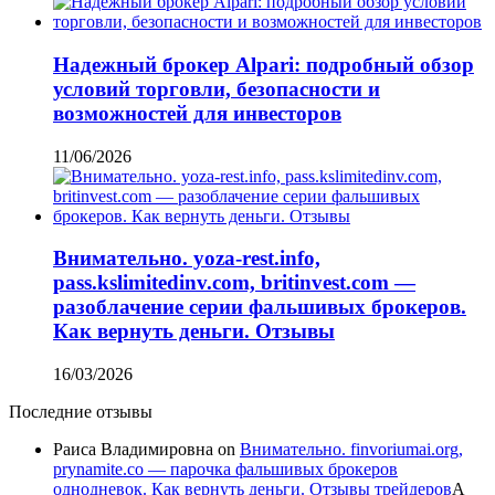
Надежный брокер Alpari: подробный обзор
условий торговли, безопасности и
возможностей для инвесторов
11/06/2026
Внимательно. yoza-rest.info,
pass.kslimitedinv.com, britinvest.com —
разоблачение серии фальшивых брокеров.
Как вернуть деньги. Отзывы
16/03/2026
Последние отзывы
Раиса Владимировна
on
Внимательно. finvoriumai.org,
prynamite.co — парочка фальшивых брокеров
однодневок. Как вернуть деньги. Отзывы трейдеров
А