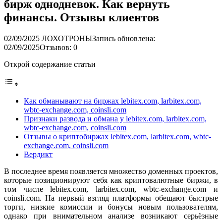
бирж однодневок. Как вернуть
финансы. Отзывы клиентов
02/09/2025
ЛОХОТРОНЫ
Запись обновлена:
02/09/2025
Отзывов: 0
Открой содержание статьи
Как обманывают на биржах lebitex.com, larbitex.com,
wbtc-exchange.com, coinsli.com
Признаки развода и обмана у lebitex.com, larbitex.com,
wbtc-exchange.com, coinsli.com
Отзывы о криптобиржах lebitex.com, larbitex.com, wbtc-
exchange.com, coinsli.com
Вердикт
В последнее время появляется множество доменных проектов,
которые позиционируют себя как криптовалютные биржи, в
том числе lebitex.com, larbitex.com, wbtc-exchange.com и
coinsli.com. На первый взгляд платформы обещают быстрые
торги, низкие комиссии и бонусы новым пользователям,
однако при внимательном анализе возникают серьёзные