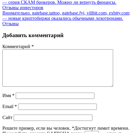
— серия СКАМ брокеров. Можно ли вернуть финансы.
Отзывы инвесторов
Внимательно. gatebase.tattoo, gatebase.fyi, vilibit.com, exbity.com
— новые криптобиржи оказались обычными лохотронами.
Отзывы
Добавить комментарий
Комментарий
*
Имя
*
Email
*
Сайт
Решите пример, если вы человек.
*
Достигнут лимит времени.