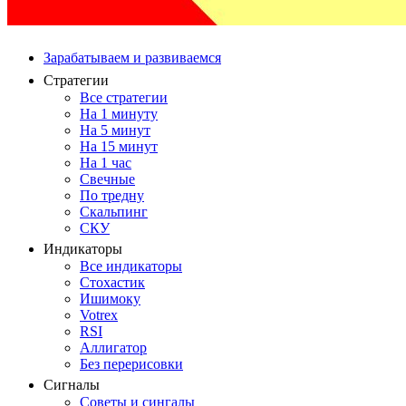
Зарабатываем и развиваемся
Стратегии
Все стратегии
На 1 минуту
На 5 минут
На 15 минут
На 1 час
Свечные
По тредну
Скальпинг
СКУ
Индикаторы
Все индикаторы
Стохастик
Ишимоку
Votrex
RSI
Аллигатор
Без перерисовки
Сигналы
Советы и сингалы