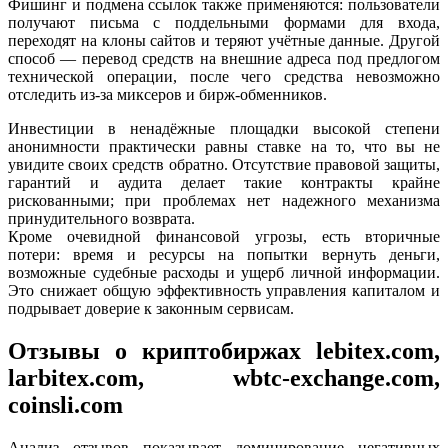
Фишинг и подмена ссылок также применяются: пользователи
получают письма с поддельными формами для входа,
переходят на клоны сайтов и теряют учётные данные. Другой
способ — перевод средств на внешние адреса под предлогом
технической операции, после чего средства невозможно
отследить из-за миксеров и бирж-обменников.
Инвестиции в ненадёжные площадки высокой степени
анонимности практически равны ставке на то, что вы не
увидите своих средств обратно. Отсутствие правовой защиты,
гарантий и аудита делает такие контракты крайне
рискованными; при проблемах нет надежного механизма
принудительного возврата.
Кроме очевидной финансовой угрозы, есть вторичные
потери: время и ресурсы на попытки вернуть деньги,
возможные судебные расходы и ущерб личной информации.
Это снижает общую эффективность управления капиталом и
подрывает доверие к законным сервисам.
Отзывы о криптобиржах lebitex.com,
larbitex.com, wbtc-exchange.com,
coinsli.com
Анализ отзывов показывает доминирование негативных