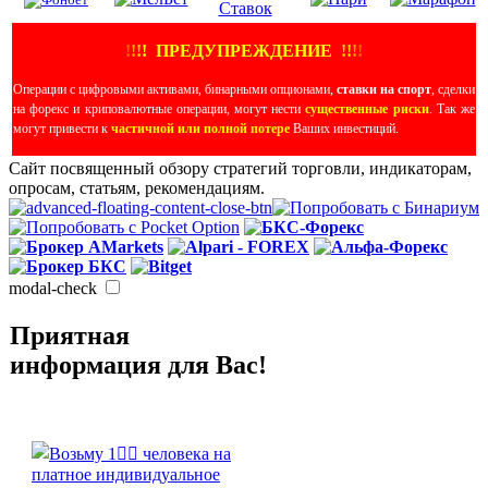
!
!
!
!
ПРЕДУПРЕЖДЕНИЕ
!!
!
!
Операции с цифровыми активами, бинарными опционами,
ставки на спорт
, сделки
на форекс и криповалютные операции, могут нести
существенные риски
. Так же
могут привести к
частичной или полной потере
Ваших инвестиций.
Сайт посвященный обзору стратегий торговли, индикаторам,
опросам, статьям, рекомендациям.
modal-check
Приятная
информация для Вас!