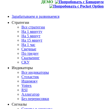
ДЕМО
Зарабатываем и развиваемся
Стратегии
Все стратегии
На 1 минуту
На 5 минут
На 15 минут
На 1 час
Свечные
По тредну
Скальпинг
СКУ
Индикаторы
Все индикаторы
Стохастик
Ишимоку
Votrex
RSI
Аллигатор
Без перерисовки
Сигналы
Советы и сингалы