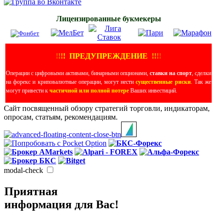
Лицензированные букмекеры
!
!
!
!
ПРЕДУПРЕЖДЕНИЕ
!!
!
!
Операции с цифровыми активами, бинарными опционами,
ставки на спорт
, сделки
на форекс и криповалютные операции, могут нести
существенные риски
. Так же
могут привести к
частичной или полной потере
Ваших инвестиций.
Сайт посвященный обзору стратегий торговли, индикаторам,
опросам, статьям, рекомендациям.
modal-check
Приятная
информация для Вас!