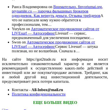
Раиса Владимировна
on
Внимательно. finvoriumai.org,
prynamite.co — парочка фальшивых брокеров
однодневок. Как вернуть деньги. Отзывы трейдеров
А
что не написали кому нужно обратится к
профессионалам, тем…
Yurykzn
on
Автоматическое продвижение сайтов от
LIVEsurf — Автосерфинг
Livesurf — сервис,
предназначенный для увеличения посещаемос…
Swon
on
Автоматическое продвижение сайтов от
LIVEsurf — Автосерфинг
Сервис Livesurf — штука
полезная, но не волшебная. Сначала в…
На сайте https://got2trade.ru вся информация носит
исключительно ознакомительный характер и не является
рекомендацией к осуществлению каких-либо действий и
инвестиций или же покупке\продаже активов. Трейдинг, как
и любой другой вид инвестиционной деятельности,
предусматривает риск потери капитала.
Контакты -
All-Inbox@mail.ru
Политика конфиденциальности
ЕЩЕ БОЛЬШЕ ВИДЕО