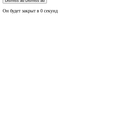
Dismiss ad
Dismiss ad
Он будет закрыт в
0
секунд