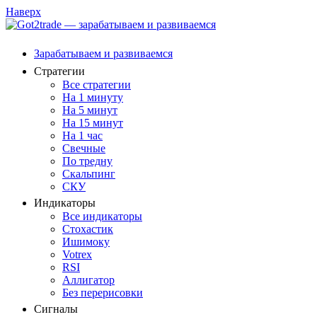
Наверх
Зарабатываем и развиваемся
Стратегии
Все стратегии
На 1 минуту
На 5 минут
На 15 минут
На 1 час
Свечные
По тредну
Скальпинг
СКУ
Индикаторы
Все индикаторы
Стохастик
Ишимоку
Votrex
RSI
Аллигатор
Без перерисовки
Сигналы