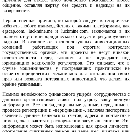
общение, оставляя жертву без средств и надежды на их
возвращение.
Первостепенная причина, по которой следует категорически
избегать любого взаимодействия с такими платформами, как
egscap.com, luckmine.me и luckmine.com, заключается в их
полном отсутствии юридического статуса и регулирующего
надзора. В отличие от законопослушных инвестиционных
компаний, работающих под строгим контролем
государственных органов, эти проекты не несут никакой
ответственности перед законом и не подпадают под
юрисдикцию каких-либо регуляторов. Это означает, что в
случае мошенничества у пострадавших практически не
остается юридических механизмов для отстаивания своих
прав или возврата потерянных инвестиций, что делает их
крайне уязвимыми.
Помимо неизбежного финансового ущерба, сотрудничество с
данными организациями ставит под угрозу вашу личную
информацию. Все конфиденциальные данные, переданные в
процессе регистрации и «верификации», включая паспортные
сведения, данные банковских счетов, адреса и контактные
номера, оказываются в распоряжении злоумышленников. Эта
информация может быть использована для кражи личности,
оформления фиктивных займов на ваше имя, шантажа или