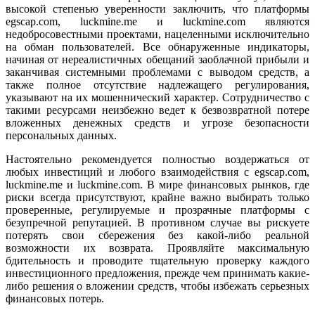
высокой степенью уверенности заключить, что платформы
egscap.com, luckmine.me и luckmine.com являются
недобросовестными проектами, нацеленными исключительно
на обман пользователей. Все обнаруженные индикаторы,
начиная от нереалистичных обещаний заоблачной прибыли и
заканчивая системными проблемами с выводом средств, а
также полное отсутствие надлежащего регулирования,
указывают на их мошеннический характер. Сотрудничество с
такими ресурсами неизбежно ведет к безвозвратной потере
вложенных денежных средств и угрозе безопасности
персональных данных.
Настоятельно рекомендуется полностью воздержаться от
любых инвестиций и любого взаимодействия с egscap.com,
luckmine.me и luckmine.com. В мире финансовых рынков, где
риски всегда присутствуют, крайне важно выбирать только
проверенные, регулируемые и прозрачные платформы с
безупречной репутацией. В противном случае вы рискуете
потерять свои сбережения без какой-либо реальной
возможности их возврата. Проявляйте максимальную
бдительность и проводите тщательную проверку каждого
инвестиционного предложения, прежде чем принимать какие-
либо решения о вложении средств, чтобы избежать серьезных
финансовых потерь.