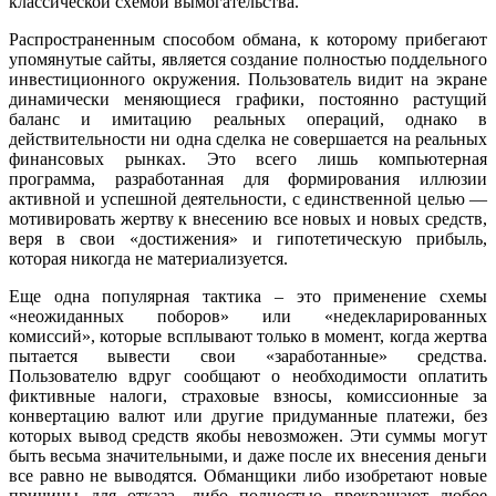
классической схемой вымогательства.
Распространенным способом обмана, к которому прибегают
упомянутые сайты, является создание полностью поддельного
инвестиционного окружения. Пользователь видит на экране
динамически меняющиеся графики, постоянно растущий
баланс и имитацию реальных операций, однако в
действительности ни одна сделка не совершается на реальных
финансовых рынках. Это всего лишь компьютерная
программа, разработанная для формирования иллюзии
активной и успешной деятельности, с единственной целью —
мотивировать жертву к внесению все новых и новых средств,
веря в свои «достижения» и гипотетическую прибыль,
которая никогда не материализуется.
Еще одна популярная тактика – это применение схемы
«неожиданных поборов» или «недекларированных
комиссий», которые всплывают только в момент, когда жертва
пытается вывести свои «заработанные» средства.
Пользователю вдруг сообщают о необходимости оплатить
фиктивные налоги, страховые взносы, комиссионные за
конвертацию валют или другие придуманные платежи, без
которых вывод средств якобы невозможен. Эти суммы могут
быть весьма значительными, и даже после их внесения деньги
все равно не выводятся. Обманщики либо изобретают новые
причины для отказа, либо полностью прекращают любое