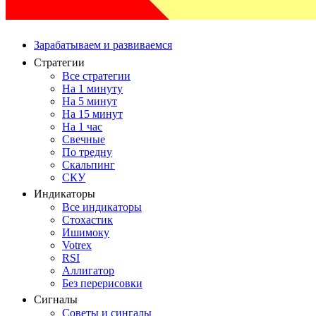
Зарабатываем и развиваемся
Стратегии
Все стратегии
На 1 минуту
На 5 минут
На 15 минут
На 1 час
Свечные
По тредну
Скальпинг
СКУ
Индикаторы
Все индикаторы
Стохастик
Ишимоку
Votrex
RSI
Аллигатор
Без перерисовки
Сигналы
Советы и сингалы