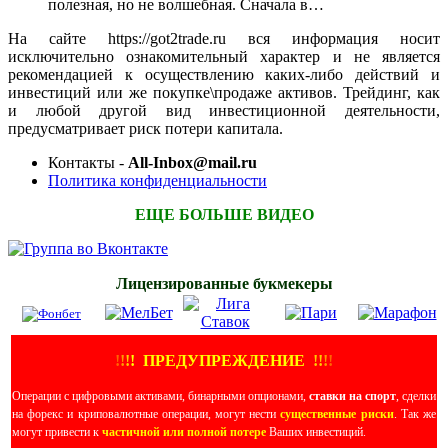
полезная, но не волшебная. Сначала в…
На сайте https://got2trade.ru вся информация носит
исключительно ознакомительный характер и не является
рекомендацией к осуществлению каких-либо действий и
инвестиций или же покупке\продаже активов. Трейдинг, как
и любой другой вид инвестиционной деятельности,
предусматривает риск потери капитала.
Контакты -
All-Inbox@mail.ru
Политика конфиденциальности
ЕЩЕ БОЛЬШЕ ВИДЕО
Лицензированные букмекеры
!
!
!
!
ПРЕДУПРЕЖДЕНИЕ
!!
!
!
Операции с цифровыми активами, бинарными опционами,
ставки на спорт
, сделки
на форекс и криповалютные операции, могут нести
существенные риски
. Так же
могут привести к
частичной или полной потере
Ваших инвестиций.