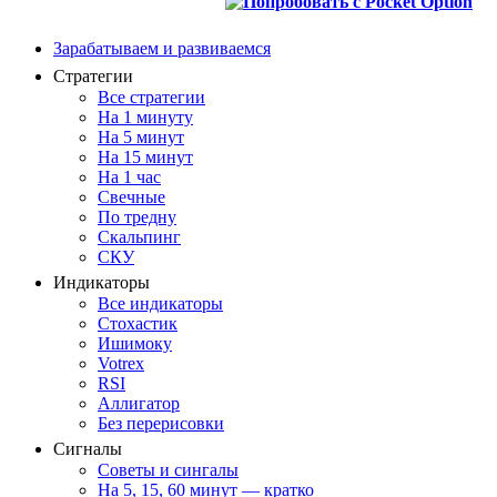
Зарабатываем и развиваемся
Стратегии
Все стратегии
На 1 минуту
На 5 минут
На 15 минут
На 1 час
Свечные
По тредну
Скальпинг
СКУ
Индикаторы
Все индикаторы
Стохастик
Ишимоку
Votrex
RSI
Аллигатор
Без перерисовки
Сигналы
Советы и сингалы
На 5, 15, 60 минут — кратко