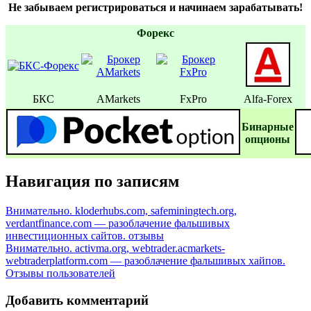
Не забываем регистрироваться и начинаем зарабатывать!
Форекс
БКС
AMarkets
FxPro
Alfa-Forex
Бинаpные
oпционы
Навигация по записям
Внимательно. kloderhubs.com, safeminingtech.org,
verdantfinance.com — разоблачение фальшивых
инвестиционных сайтов. отзывы
Внимательно. activma.org, webtrader.acmarkets-
webtraderplatform.com — разоблачение фальшивых хайпов.
Отзывы пользователей
Добавить комментарий