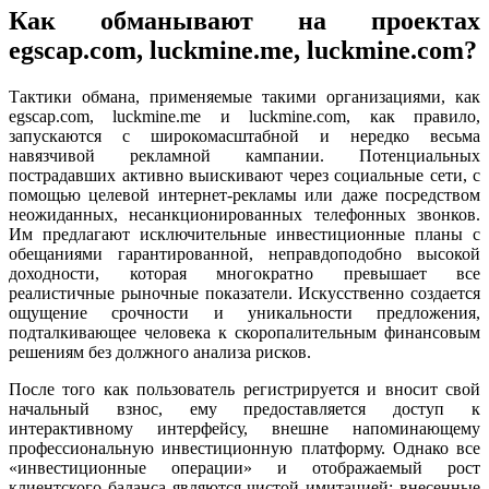
Как обманывают на проектах
egscap.com, luckmine.me, luckmine.com?
Тактики обмана, применяемые такими организациями, как
egscap.com, luckmine.me и luckmine.com, как правило,
запускаются с широкомасштабной и нередко весьма
навязчивой рекламной кампании. Потенциальных
пострадавших активно выискивают через социальные сети, с
помощью целевой интернет-рекламы или даже посредством
неожиданных, несанкционированных телефонных звонков.
Им предлагают исключительные инвестиционные планы с
обещаниями гарантированной, неправдоподобно высокой
доходности, которая многократно превышает все
реалистичные рыночные показатели. Искусственно создается
ощущение срочности и уникальности предложения,
подталкивающее человека к скоропалительным финансовым
решениям без должного анализа рисков.
После того как пользователь регистрируется и вносит свой
начальный взнос, ему предоставляется доступ к
интерактивному интерфейсу, внешне напоминающему
профессиональную инвестиционную платформу. Однако все
«инвестиционные операции» и отображаемый рост
клиентского баланса являются чистой имитацией: внесенные