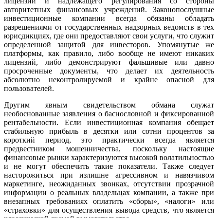
лицензий и надлежащего регулирования со стороны
авторитетных финансовых учреждений. Законопослушные
инвестиционные компании всегда обязаны обладать
разрешениями от государственных надзорных ведомств в тех
юрисдикциях, где они предоставляют свои услуги, что служит
определенной защитой для инвесторов. Упомянутые же
платформы, как правило, либо вообще не имеют никаких
лицензий, либо демонстрируют фальшивые или давно
просроченные документы, что делает их деятельность
абсолютно неконтролируемой и крайне опасной для
пользователей.
Другим явным свидетельством обмана служат
необоснованные заявления о баснословной и фиксированной
рентабельности. Если инвестиционная компания обещает
стабильную прибыль в десятки или сотни процентов за
короткий период, это практически всегда является
предвестником мошенничества, поскольку настоящие
финансовые рынки характеризуются высокой волатильностью
и не могут обеспечить такие показатели. Также следует
насторожиться при излишне агрессивном и навязчивом
маркетинге, неожиданных звонках, отсутствии прозрачной
информации о реальных владельцах компании, а также при
внезапных требованиях оплатить «сборы», «налоги» или
«страховки» для осуществления вывода средств, что является