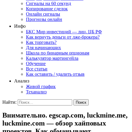
Сигналы на 60 секунд
Копирование сделок
Онлайн сигналы
Прогнозы онлайн
Инфо
БКС Мир инвестиций — лиц. ЦБ РФ
Как вернуть деньги от лже-брокера?
Как торговать?
Для начинающих
Школа по бинарным опционам
Калькулятор мартингейла
Обучение
Все статьи
Как оставить / удалить отзыв
Анализ
Живой график
Теханализ
Найти:
Внимательно. egscap.com, luckmine.me,
luckmine.com — обзор хайповых
проектов. Как обманывают