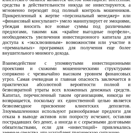
средства в действительности никуда не инвестируются, а
мгновенно переходят под полный контроль мошенников.
Прикрепленный к жертве «персональный менеджер» или
«финансовый консультант» умело манипулирует ее эмоциями,
убеждая вносить все новые суммы под различными
предлогами, такими как «крайне выгодные портфели»,
необходимость увеличения инвестиционного капитала для
доступа к «эксклюзивным» возможностям или участие в
«премиальных» программах для получения еще более
внушительного мнимого дохода.
Взаимодействие с упомянутыми инвестиционными
проектами и схожими мошенническими структурами
сопряжено с чрезвычайно высоким уровнем финансовых
угроз. Самая очевидная и главная опасность заключается в
практически абсолютной вероятности полной и
безвозвратной утраты всех вложенных денежных средств.
Капитал, перечисленный таким организациям, никогда не
возвращается, поскольку их единственной целью является
безвозмездное присвоение клиентских депозитов.
Злоумышленники используют разнообразные предлоги для
отказа в выводе активов или попросту исчезают, оставляя
пострадавших без денег, а иногда и с серьезными долговыми
обязательствами, если для «инвестиций» привлекались
заемные средства, что усугубляет трагическую ситуацию.