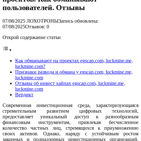
пользователей. Отзывы
07/08/2025
ЛОХОТРОНЫ
Запись обновлена:
07/08/2025
Отзывов: 0
Открой содержание статьи
Как обманывают на проектах egscap.com, luckmine.me,
luckmine.com?
Признаки развода и обмана у egscap.com, luckmine.me,
luckmine.com
Отзывы об инвест хайпах egscap.com, luckmine.me,
luckmine.com
Вердикт
Современная инвестиционная среда, характеризующаяся
стремительным развитием цифровых технологий,
предоставляет уникальный доступ к разнообразным
финансовым инструментам, привлекая бесчисленное
количество частных лиц, стремящихся к приумножению
своих активов. Однако, наряду с устойчивым ростом
законных и поднадзорных инвестиционных организаций,