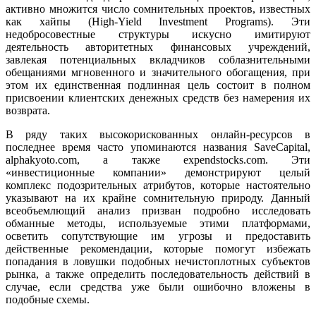
активно множится число сомнительных проектов, известных
как хайпы (High-Yield Investment Programs). Эти
недобросовестные структуры искусно имитируют
деятельность авторитетных финансовых учреждений,
завлекая потенциальных вкладчиков соблазнительными
обещаниями мгновенного и значительного обогащения, при
этом их единственная подлинная цель состоит в полном
присвоении клиентских денежных средств без намерения их
возврата.
В ряду таких высокорискованных онлайн-ресурсов в
последнее время часто упоминаются названия SaveCapital,
alphakyoto.com, а также expendstocks.com. Эти
«инвестиционные компании» демонстрируют целый
комплекс подозрительных атрибутов, которые настоятельно
указывают на их крайне сомнительную природу. Данный
всеобъемлющий анализ призван подробно исследовать
обманные методы, используемые этими платформами,
осветить сопутствующие им угрозы и предоставить
действенные рекомендации, которые помогут избежать
попадания в ловушки подобных нечистоплотных субъектов
рынка, а также определить последовательность действий в
случае, если средства уже были ошибочно вложены в
подобные схемы.