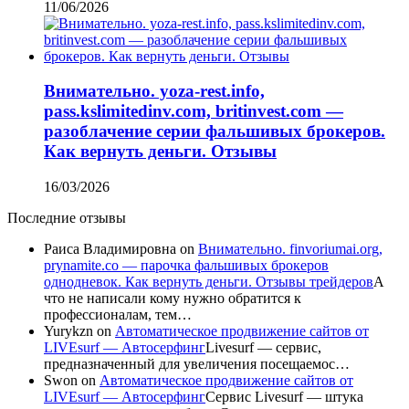
11/06/2026
Внимательно. yoza-rest.info,
pass.kslimitedinv.com, britinvest.com —
разоблачение серии фальшивых брокеров.
Как вернуть деньги. Отзывы
16/03/2026
Последние отзывы
Раиса Владимировна
on
Внимательно. finvoriumai.org,
prynamite.co — парочка фальшивых брокеров
однодневок. Как вернуть деньги. Отзывы трейдеров
А
что не написали кому нужно обратится к
профессионалам, тем…
Yurykzn
on
Автоматическое продвижение сайтов от
LIVEsurf — Автосерфинг
Livesurf — сервис,
предназначенный для увеличения посещаемос…
Swon
on
Автоматическое продвижение сайтов от
LIVEsurf — Автосерфинг
Сервис Livesurf — штука