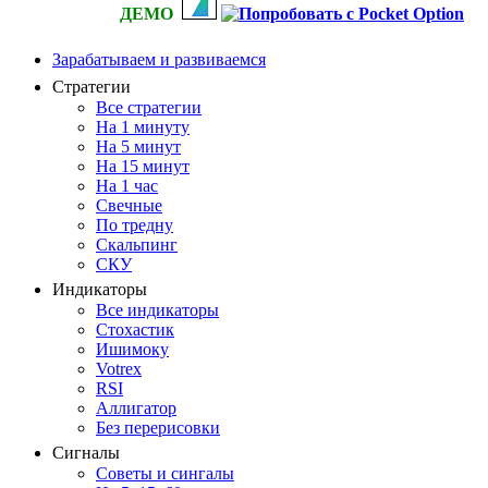
ДЕМО
Зарабатываем и развиваемся
Стратегии
Все стратегии
На 1 минуту
На 5 минут
На 15 минут
На 1 час
Свечные
По тредну
Скальпинг
СКУ
Индикаторы
Все индикаторы
Стохастик
Ишимоку
Votrex
RSI
Аллигатор
Без перерисовки
Сигналы
Советы и сингалы