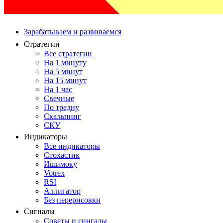
Зарабатываем и развиваемся
Стратегии
Все стратегии
На 1 минуту
На 5 минут
На 15 минут
На 1 час
Свечные
По тредну
Скальпинг
СКУ
Индикаторы
Все индикаторы
Стохастик
Ишимоку
Votrex
RSI
Аллигатор
Без перерисовки
Сигналы
Советы и сингалы