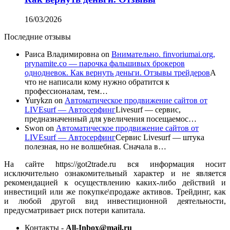
16/03/2026
Последние отзывы
Раиса Владимировна
on
Внимательно. finvoriumai.org,
prynamite.co — парочка фальшивых брокеров
однодневок. Как вернуть деньги. Отзывы трейдеров
А
что не написали кому нужно обратится к
профессионалам, тем…
Yurykzn
on
Автоматическое продвижение сайтов от
LIVEsurf — Автосерфинг
Livesurf — сервис,
предназначенный для увеличения посещаемос…
Swon
on
Автоматическое продвижение сайтов от
LIVEsurf — Автосерфинг
Сервис Livesurf — штука
полезная, но не волшебная. Сначала в…
На сайте https://got2trade.ru вся информация носит
исключительно ознакомительный характер и не является
рекомендацией к осуществлению каких-либо действий и
инвестиций или же покупке\продаже активов. Трейдинг, как
и любой другой вид инвестиционной деятельности,
предусматривает риск потери капитала.
Контакты -
All-Inbox@mail.ru