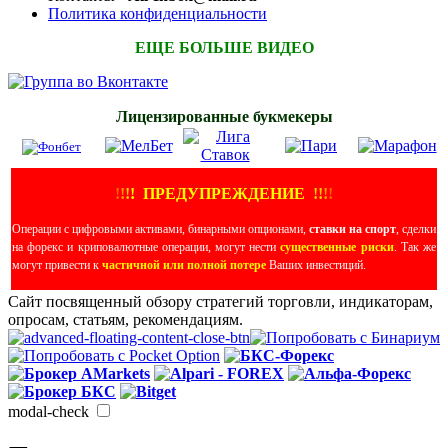
Политика конфиденциальности
ЕЩЕ БОЛЬШЕ ВИДЕО
Лицензированные букмекеры
!
!
!
!
ПРЕДУПРЕЖДЕНИЕ
!!
!
!
Операции с цифровыми активами, бинарными опционами,
ставки на спорт
, сделки
на форекс и криповалютные операции, могут нести
существенные риски
. Так же
могут привести к
частичной или полной потере
Ваших инвестиций.
Сайт посвященный обзору стратегий торговли, индикаторам,
опросам, статьям, рекомендациям.
modal-check