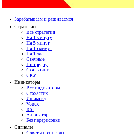
Зарабатываем и развиваемся
Стратегии
Все стратегии
На 1 минуту
На 5 минут
На 15 минут
На 1 час
Свечные
По тредну
Скальпинг
СКУ
Индикаторы
Все индикаторы
Стохастик
Ишимоку
Votrex
RSI
Аллигатор
Без перерисовки
Сигналы
Советы и сингалы