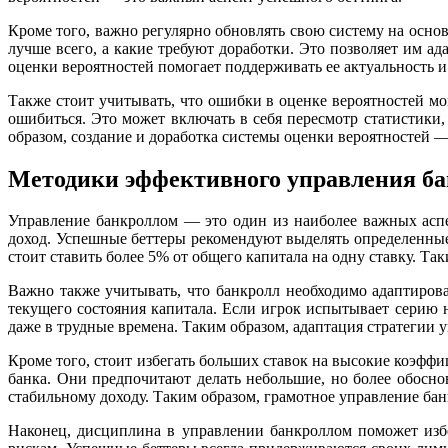
Кроме того, важно регулярно обновлять свою систему на осно
лучше всего, а какие требуют доработки. Это позволяет им а
оценки вероятностей помогает поддерживать ее актуальность и
Также стоит учитывать, что ошибки в оценке вероятностей мо
ошибиться. Это может включать в себя пересмотр статистики
образом, создание и доработка системы оценки вероятностей —
Методики эффективного управления ба
Управление банкроллом — это один из наиболее важных аспе
доход. Успешные беттеры рекомендуют выделять определенные 
стоит ставить более 5% от общего капитала на одну ставку. Т
Важно также учитывать, что банкролл необходимо адаптиров
текущего состояния капитала. Если игрок испытывает серию н
даже в трудные времена. Таким образом, адаптация стратегии 
Кроме того, стоит избегать больших ставок на высокие коэфф
банка. Они предпочитают делать небольшие, но более обосно
стабильному доходу. Таким образом, грамотное управление ба
Наконец, дисциплина в управлении банкроллом поможет изб