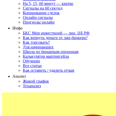
На 5, 15, 60 минут — кратко
Сигналы на 60 секунд
Копирование сделок
Онлайн сигналы
Прогнозы онлайн
Инфо
БКС Мир инвестиций — лиц. ЦБ РФ
Как вернуть деньги от лже-брокера?
Как торговать?
Для начинающих
Школа по бинарным опционам
Калькулятор мартингейла
Обучение
Все статьи
Как оставить / удалить отзыв
Анализ
Живой график
Теханализ