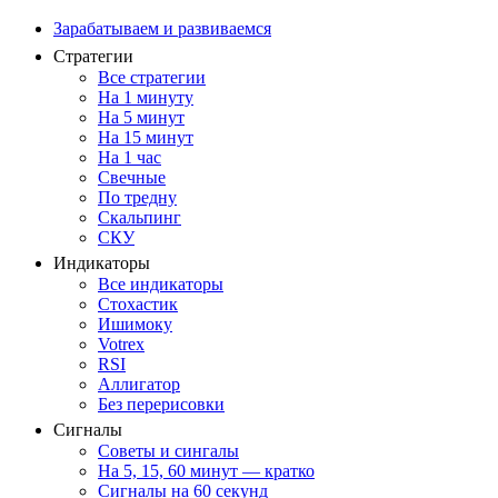
Зарабатываем и развиваемся
Стратегии
Все стратегии
На 1 минуту
На 5 минут
На 15 минут
На 1 час
Свечные
По тредну
Скальпинг
СКУ
Индикаторы
Все индикаторы
Стохастик
Ишимоку
Votrex
RSI
Аллигатор
Без перерисовки
Сигналы
Советы и сингалы
На 5, 15, 60 минут — кратко
Сигналы на 60 секунд