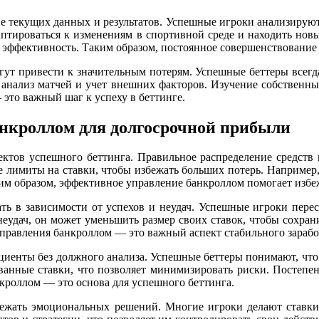
ве текущих данных и результатов. Успешные игроки анализируют
даптироваться к изменениям в спортивной среде и находить нов
 эффективность. Таким образом, постоянное совершенствование 
гут привести к значительным потерям. Успешные беттеры всегд
, анализ матчей и учет внешних факторов. Изучение собственн
 это важный шаг к успеху в беттинге.
нкроллом для долгосрочной прибыли
ктов успешного беттинга. Правильное распределение средств
лимиты на ставки, чтобы избежать больших потерь. Например, 
аким образом, эффективное управление банкроллом помогает изб
ать в зависимости от успехов и неудач. Успешные игроки пере
еудач, он может уменьшить размер своих ставок, чтобы сохранит
управления банкроллом — это важный аспект стабильного зарабо
ициенты без должного анализа. Успешные беттеры понимают, что 
ванные ставки, что позволяет минимизировать риски. Постепен
нкроллом — это основа для успешного беттинга.
ежать эмоциональных решений. Многие игроки делают ставки