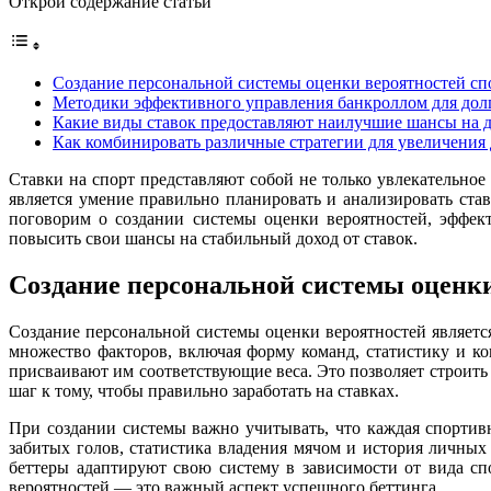
Открой содержание статьи
Создание персональной системы оценки вероятностей с
Методики эффективного управления банкроллом для до
Какие виды ставок предоставляют наилучшие шансы на 
Как комбинировать различные стратегии для увеличения
Ставки на спорт представляют собой не только увлекательное
является умение правильно планировать и анализировать став
поговорим о создании системы оценки вероятностей, эффек
повысить свои шансы на стабильный доход от ставок.
Создание персональной системы оценк
Создание персональной системы оценки вероятностей являет
множество факторов, включая форму команд, статистику и ко
присваивают им соответствующие веса. Это позволяет строить
шаг к тому, чтобы правильно заработать на ставках.
При создании системы важно учитывать, что каждая спортив
забитых голов, статистика владения мячом и история личны
беттеры адаптируют свою систему в зависимости от вида сп
вероятностей — это важный аспект успешного беттинга.