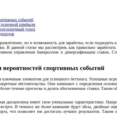
портивных событий
лгосрочной прибыли
долгосрочный успех
 доходов
 развлечение, но и возможность для заработка, если подходить
ки. В данной статье мы рассмотрим, как правильно заработать
тивном управлении банкроллом и диверсификации ставок. Сл
и вероятностей спортивных событий
ся ключевым элементом для успешного беттинга. Успешные игро
нкретные обстоятельства. Они начинают с определения основных
 более точные прогнозы и делать обоснованные ставки. Таким о
ная дисциплина имеет свои уникальные характеристики. Напр
х встреч. В теннисе же более важными будут эйсы, двойные ош
орта, что позволяет им достигать лучших результатов. Таким