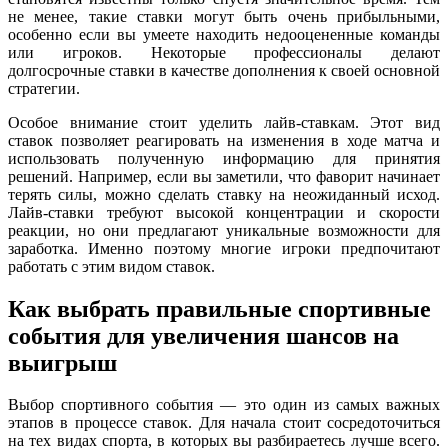
не менее, такие ставки могут быть очень прибыльными,
особенно если вы умеете находить недооцененные команды
или игроков. Некоторые профессионалы делают
долгосрочные ставки в качестве дополнения к своей основной
стратегии.
Особое внимание стоит уделить лайв-ставкам. Этот вид
ставок позволяет реагировать на изменения в ходе матча и
использовать полученную информацию для принятия
решений. Например, если вы заметили, что фаворит начинает
терять силы, можно сделать ставку на неожиданный исход.
Лайв-ставки требуют высокой концентрации и скорости
реакции, но они предлагают уникальные возможности для
заработка. Именно поэтому многие игроки предпочитают
работать с этим видом ставок.
Как выбрать правильные спортивные
события для увеличения шансов на
выигрыш
Выбор спортивного события — это один из самых важных
этапов в процессе ставок. Для начала стоит сосредоточиться
на тех видах спорта, в которых вы разбираетесь лучше всего.