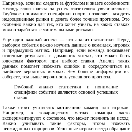
Например, если вы следите за футболом и знаете особенности
команд, ваши шансы на успех значительно увеличиваются.
Глубокое понимание специфики спорта позволяет находить
недооцененные рынки и делать более точные прогнозы. Это
особенно важно для тех, кто хочет узнать, на каких ставках
можно заработать с минимальными рисками.
Еще один важный аспект — это анализ статистики. Перед
выбором события важно изучить данные о командах, игроках
и предыдущих матчах. Например, если команда показывает
отличные результаты в домашних матчах, это может быть
ключевым фактором при выборе ставки. Анализ таких
данных помогает избежать ошибок и сосредоточиться на
наиболее вероятных исходах. Чем больше информации вы
соберете, тем выше вероятность успешного прогноза.
Глубокий анализ статистики и понимание
специфики событий являются основой успешных
ставок.
Также стоит учитывать мотивацию команд или игроков.
Например, в товарищеских матчах команды часто
экспериментируют с составом, что может повлиять на исход.
Важно учитывать такие факторы, чтобы избежать
неожиданных сюрпризов. Успешные игроки всегда обращают