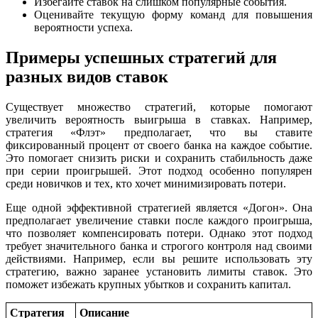
Избегайте ставок на слишком популярные события.
Оценивайте текущую форму команд для повышения
вероятности успеха.
Примеры успешных стратегий для
разных видов ставок
Существует множество стратегий, которые помогают
увеличить вероятность выигрыша в ставках. Например,
стратегия «Флэт» предполагает, что вы ставите
фиксированный процент от своего банка на каждое событие.
Это помогает снизить риски и сохранить стабильность даже
при серии проигрышей. Этот подход особенно популярен
среди новичков и тех, кто хочет минимизировать потери.
Еще одной эффективной стратегией является «Догон». Она
предполагает увеличение ставки после каждого проигрыша,
что позволяет компенсировать потери. Однако этот подход
требует значительного банка и строгого контроля над своими
действиями. Например, если вы решите использовать эту
стратегию, важно заранее установить лимиты ставок. Это
поможет избежать крупных убытков и сохранить капитал.
Стратегия
Описание