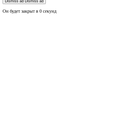
Dismiss ad
Dismiss ad
Он будет закрыт в
0
секунд