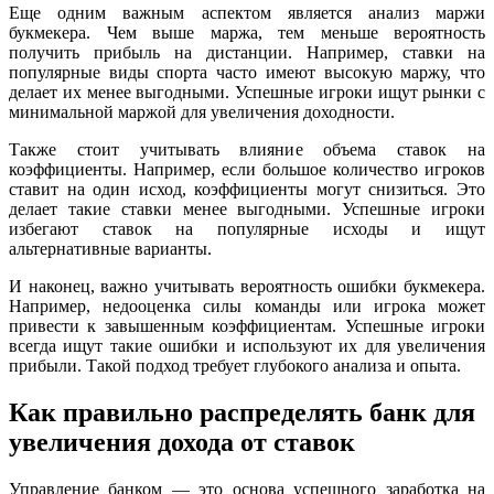
Еще одним важным аспектом является анализ маржи
букмекера. Чем выше маржа, тем меньше вероятность
получить прибыль на дистанции. Например, ставки на
популярные виды спорта часто имеют высокую маржу, что
делает их менее выгодными. Успешные игроки ищут рынки с
минимальной маржой для увеличения доходности.
Также стоит учитывать влияние объема ставок на
коэффициенты. Например, если большое количество игроков
ставит на один исход, коэффициенты могут снизиться. Это
делает такие ставки менее выгодными. Успешные игроки
избегают ставок на популярные исходы и ищут
альтернативные варианты.
И наконец, важно учитывать вероятность ошибки букмекера.
Например, недооценка силы команды или игрока может
привести к завышенным коэффициентам. Успешные игроки
всегда ищут такие ошибки и используют их для увеличения
прибыли. Такой подход требует глубокого анализа и опыта.
Как правильно распределять банк для
увеличения дохода от ставок
Управление банком — это основа успешного заработка на