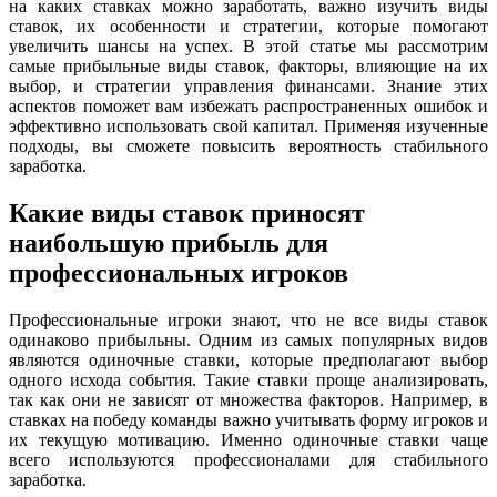
на каких ставках можно заработать, важно изучить виды
ставок, их особенности и стратегии, которые помогают
увеличить шансы на успех. В этой статье мы рассмотрим
самые прибыльные виды ставок, факторы, влияющие на их
выбор, и стратегии управления финансами. Знание этих
аспектов поможет вам избежать распространенных ошибок и
эффективно использовать свой капитал. Применяя изученные
подходы, вы сможете повысить вероятность стабильного
заработка.
Какие виды ставок приносят
наибольшую прибыль для
профессиональных игроков
Профессиональные игроки знают, что не все виды ставок
одинаково прибыльны. Одним из самых популярных видов
являются одиночные ставки, которые предполагают выбор
одного исхода события. Такие ставки проще анализировать,
так как они не зависят от множества факторов. Например, в
ставках на победу команды важно учитывать форму игроков и
их текущую мотивацию. Именно одиночные ставки чаще
всего используются профессионалами для стабильного
заработка.