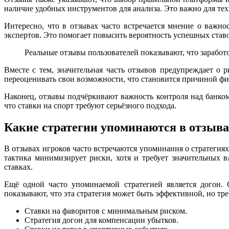
наличие удобных инструментов для анализа. Это важно для тех,
Интересно, что в отзывах часто встречается мнение о важно
экспертов. Это помогает повысить вероятность успешных став
Реальные отзывы пользователей показывают, что заработо
Вместе с тем, значительная часть отзывов предупреждает о
переоценивать свои возможности, что становится причиной фи
Наконец, отзывы подчёркивают важность контроля над банком
что ставки на спорт требуют серьёзного подхода.
Какие стратегии упоминаются в отзыв
В отзывах игроков часто встречаются упоминания о стратегиях
тактика минимизирует риски, хотя и требует значительных 
ставках.
Ещё одной часто упоминаемой стратегией является догон. 
показывают, что эта стратегия может быть эффективной, но тр
Ставки на фаворитов с минимальным риском.
Стратегия догон для компенсации убытков.