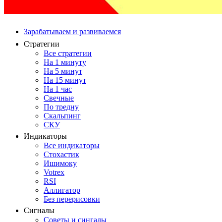
Зарабатываем и развиваемся
Стратегии
Все стратегии
На 1 минуту
На 5 минут
На 15 минут
На 1 час
Свечные
По тредну
Скальпинг
СКУ
Индикаторы
Все индикаторы
Стохастик
Ишимоку
Votrex
RSI
Аллигатор
Без перерисовки
Сигналы
Советы и сингалы