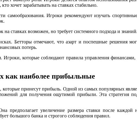
 кто хочет зарабатывать на ставках стабильно.
сти самообразования. Игроки рекомендуют изучать спортивные
ок.
к на ставках возможен, но требует системного подхода и знаний
 рисках. Бетторы отмечают, что азарт и поспешные решения м
нансовых потерь.
. Игроки, которые соблюдают правила управления финансами, 
ах как наиболее прибыльные
, которые принесут прибыль. Одной из самых популярных являет
вложений для получения ощутимой прибыли. Эта стратегия под
Она предполагает увеличение размера ставки после каждой 
ебует большого банка и строгого соблюдения правил.