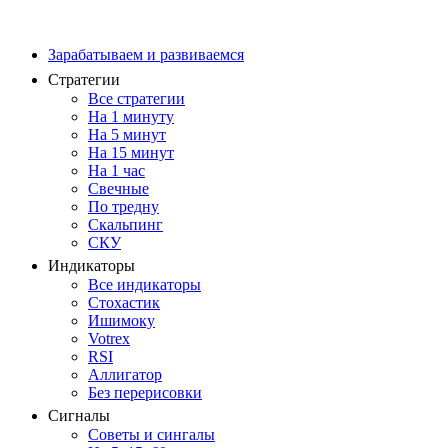
Зарабатываем и развиваемся
Стратегии
Все стратегии
На 1 минуту
На 5 минут
На 15 минут
На 1 час
Свечные
По тредну
Скальпинг
СКУ
Индикаторы
Все индикаторы
Стохастик
Ишимоку
Votrex
RSI
Аллигатор
Без перерисовки
Сигналы
Советы и сингалы