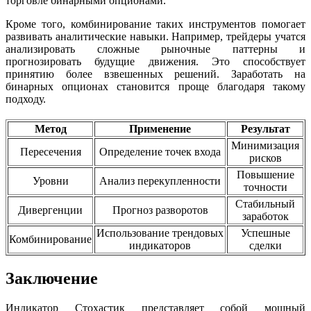
торговле бинарными опционами.
Кроме того, комбинирование таких инструментов помогает
развивать аналитические навыки. Например, трейдеры учатся
анализировать сложные рыночные паттерны и
прогнозировать будущие движения. Это способствует
принятию более взвешенных решений. Заработать на
бинарных опционах становится проще благодаря такому
подходу.
Метод
Применение
Результат
Минимизация
Пересечения
Определение точек входа
рисков
Повышение
Уровни
Анализ перекупленности
точности
Стабильный
Дивергенции
Прогноз разворотов
заработок
Использование трендовых
Успешные
Комбинирование
индикаторов
сделки
Заключение
Индикатор Стохастик представляет собой мощный