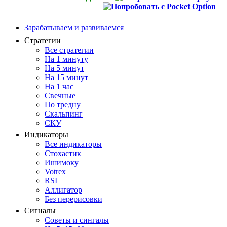
Зарабатываем и развиваемся
Стратегии
Все стратегии
На 1 минуту
На 5 минут
На 15 минут
На 1 час
Свечные
По тредну
Скальпинг
СКУ
Индикаторы
Все индикаторы
Стохастик
Ишимоку
Votrex
RSI
Аллигатор
Без перерисовки
Сигналы
Советы и сингалы