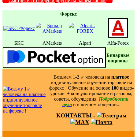
Смотрите это видео и другие на нашем канале
Форекс
БКС
AMarkets
Alpari
Alfa-Forex
Бинаpные
oпционы
Возьмем 1-2 ‍♂️ человека на
платное
индивидуальное обучение торговле на
форекс ! Обучение на основе
100
видео-
уроков ️ + консультирование и разборы,
советы, обсуждения.
Подробности
тут
и в личном общении...
КОНТАКТЫ -