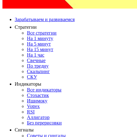
Зарабатываем и развиваемся
Стратегии
Все стратегии
На 1 минуту
На 5 минут
На 15 минут
На 1 час
Свечные
По тредну
Скальпинг
СКУ
Индикаторы
Все индикаторы
Стохастик
Ишимоку
Votrex
RSI
Аллигатор
Без перерисовки
Сигналы
Советы и сингалы