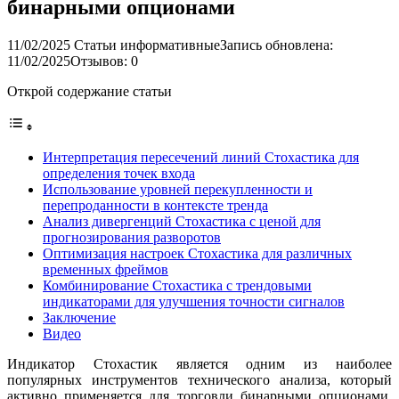
бинарными опционами
11/02/2025
Статьи информативные
Запись обновлена:
11/02/2025
Отзывов: 0
Открой содержание статьи
Интерпретация пересечений линий Стохастика для
определения точек входа
Использование уровней перекупленности и
перепроданности в контексте тренда
Анализ дивергенций Стохастика с ценой для
прогнозирования разворотов
Оптимизация настроек Стохастика для различных
временных фреймов
Комбинирование Стохастика с трендовыми
индикаторами для улучшения точности сигналов
Заключение
Видео
Индикатор Стохастик является одним из наиболее
популярных инструментов технического анализа, который
активно применяется для торговли бинарными опционами.